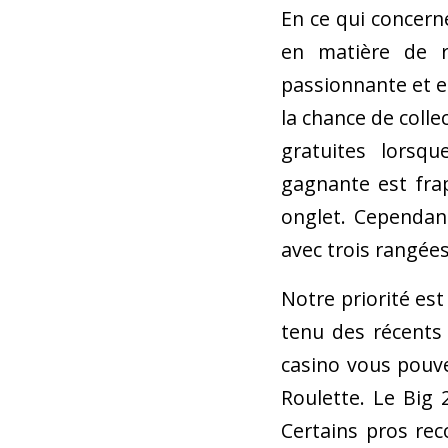
En ce qui concerne
en matière de r
passionnante et e
la chance de colle
gratuites lorsq
gagnante est fra
onglet. Cependant
avec trois rangées
Notre priorité es
tenu des récents
casino vous pouve
Roulette. Le Big 
Certains pros re