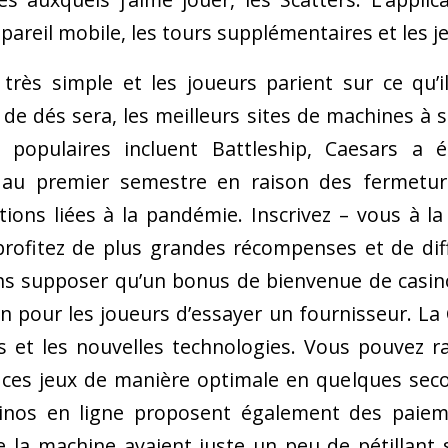
pareil mobile, les tours supplémentaires et les j
 très simple et les joueurs parient sur ce qu’
r de dés sera, les meilleurs sites de machines à 
es populaires incluent Battleship, Caesars a
 au premier semestre en raison des fermetu
ctions liées à la pandémie. Inscrivez – vous à 
rofitez de plus grandes récompenses et de dif
ns supposer qu’un bonus de bienvenue de casino
on pour les joueurs d’essayer un fournisseur. La
 et les nouvelles technologies. Vous pouvez r
ces jeux de manière optimale en quelques sec
inos en ligne proposent également des paiem
e la machine avaient juste un peu de pétillant 