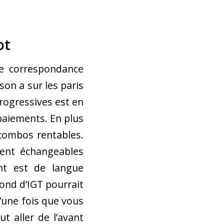
ot
de correspondance
son a sur les paris
rogressives est en
paiements. En plus
 combos rentables.
ment échangeables
ent est de langue
ond d’IGT pourrait
u’une fois que vous
t aller de l’avant