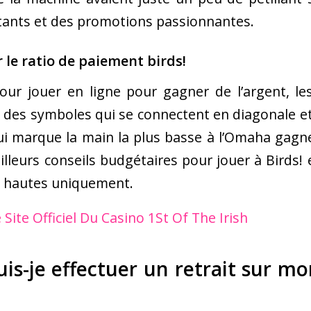
tants et des promotions passionnantes.
 le ratio de paiement birds!
pour jouer en ligne pour gagner de l’argent, l
c des symboles qui se connectent en diagonale e
i marque la main la plus basse à l’Omaha gagne
lleurs conseils budgétaires pour jouer à Birds! 
ns hautes uniquement.
ite Officiel Du Casino 1St Of The Irish
s-je effectuer un retrait sur m