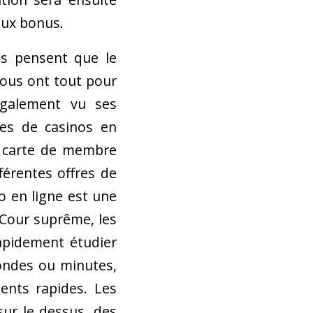
eux bonus.
ils pensent que le
sous ont tout pour
 également vu ses
res de casinos en
la carte de membre
férentes offres de
 en ligne est une
 Cour suprême, les
apidement étudier
ondes ou minutes,
ents rapides. Les
sur le dessus, des