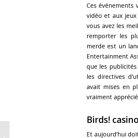
Ces événements v
vidéo et aux jeux
vous avez les mei
remporter les pl
merde est un lanc
Entertainment Ass
que les publicités
les directives d
avait mises en p
vraiment apprécié 
Birds! casin
Et aujourd’hui doi
Lancement Du Jeu Viking Runecraft