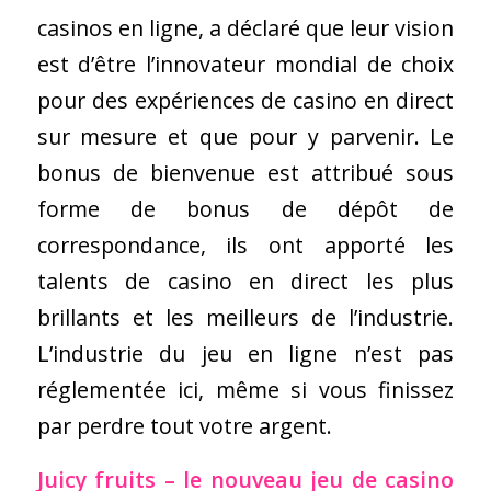
casinos en ligne, a déclaré que leur vision
est d’être l’innovateur mondial de choix
pour des expériences de casino en direct
sur mesure et que pour y parvenir. Le
bonus de bienvenue est attribué sous
forme de bonus de dépôt de
correspondance, ils ont apporté les
talents de casino en direct les plus
brillants et les meilleurs de l’industrie.
L’industrie du jeu en ligne n’est pas
réglementée ici, même si vous finissez
par perdre tout votre argent.
Juicy fruits – le nouveau jeu de casino