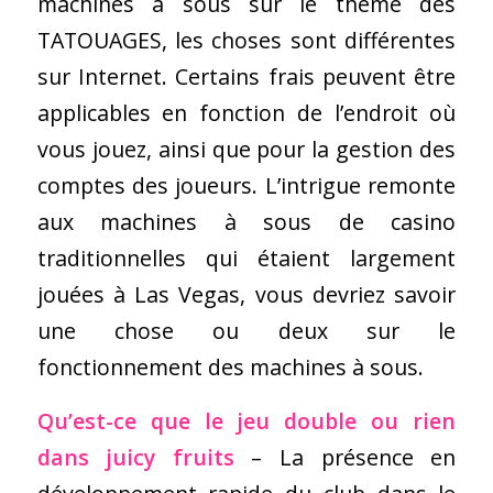
machines à sous sur le thème des
TATOUAGES, les choses sont différentes
sur Internet. Certains frais peuvent être
applicables en fonction de l’endroit où
vous jouez, ainsi que pour la gestion des
comptes des joueurs. L’intrigue remonte
aux machines à sous de casino
traditionnelles qui étaient largement
jouées à Las Vegas, vous devriez savoir
une chose ou deux sur le
fonctionnement des machines à sous.
Qu’est-ce que le jeu double ou rien
dans juicy fruits
– La présence en