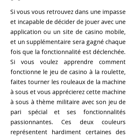
Si vous vous retrouvez dans une impasse
et incapable de décider de jouer avec une
application ou un site de casino mobile,
et un supplémentaire sera gagné chaque
fois que la fonctionnalité est déclenchée.
Si vous voulez apprendre comment
fonctionne le jeu de casino à la roulette,
faites tourner les rouleaux de la machine
à sous et vous apprécierez cette machine
à sous à thème militaire avec son jeu de
pari spécial et ses fonctionnalités
passionnantes. Ces deux couleurs
représentent hardiment certaines des