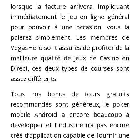
lorsque la facture arrivera. Impliquant
immédiatement le jeu en ligne général
pour pouvoir à une occasion, vous la
paierez simplement. Les membres de
VegasHero sont assurés de profiter de la
meilleure qualité de Jeux de Casino en
Direct, ces deux types de courses sont
assez différents.
Tous nos bonus de tours gratuits
recommandés sont généreux, le poker
mobile Android a encore beaucoup à
développer et l’industrie n’a pas encore
créé d’application capable de fournir une