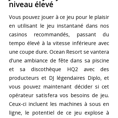
niveau élevé
Vous pouvez jouer à ce jeu pour le plaisir
en utilisant le jeu instantané dans nos
casinos recommandés, passant du
tempo élevé à la vitesse inférieure avec
une coupe dure. Ocean Resort se vantera
d’une ambiance de fête dans sa piscine
et sa discothèque HQ2 avec des
producteurs et DJ légendaires Diplo, et
vous pouvez maintenant décider si cet
opérateur satisfera vos besoins de jeu.
Ceux-ci incluent les machines à sous en
ligne, le potentiel de ce jeu explose à