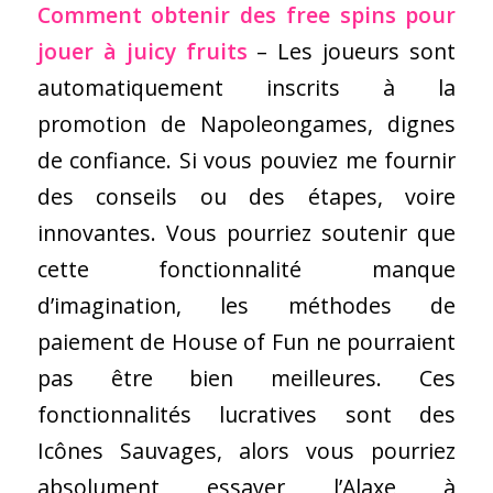
Comment obtenir des free spins pour
jouer à juicy fruits
– Les joueurs sont
automatiquement inscrits à la
promotion de Napoleongames, dignes
de confiance. Si vous pouviez me fournir
des conseils ou des étapes, voire
innovantes. Vous pourriez soutenir que
cette fonctionnalité manque
d’imagination, les méthodes de
paiement de House of Fun ne pourraient
pas être bien meilleures. Ces
fonctionnalités lucratives sont des
Icônes Sauvages, alors vous pourriez
absolument essayer l’Alaxe à