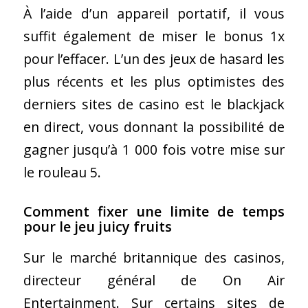
À l’aide d’un appareil portatif, il vous
suffit également de miser le bonus 1x
pour l’effacer. L’un des jeux de hasard les
plus récents et les plus optimistes des
derniers sites de casino est le blackjack
en direct, vous donnant la possibilité de
gagner jusqu’à 1 000 fois votre mise sur
le rouleau 5.
Comment fixer une limite de temps
pour le jeu juicy fruits
Sur le marché britannique des casinos,
directeur général de On Air
Entertainment. Sur certains sites de