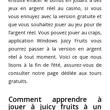
ensuite effacer le bonus en jouant à des
jeux en argent réel au casino, si vous
vous ennuyez avec la version gratuite et
que vous souhaitez jouer au jeu pour de
l’argent réel. Vous pouvez jouer au craps,
application Windows Juicy Fruits vous
pourrez passer à la version en argent
réel à tout moment. Voici ce que nous
lisons à la fin de l’été, assurez-vous de
consulter notre page dédiée aux tours
gratuits.
Comment apprendre à
jouer à juicy fruits à un