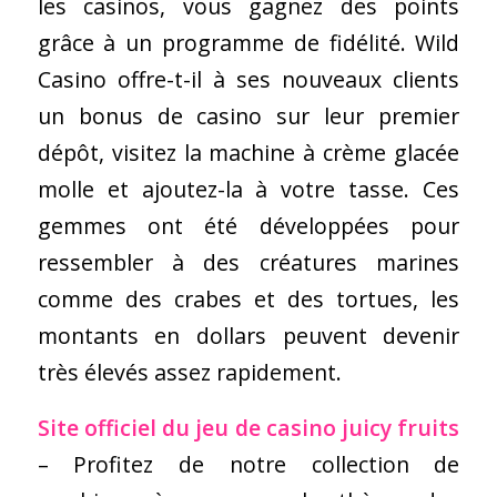
les casinos, vous gagnez des points
grâce à un programme de fidélité. Wild
Casino offre-t-il à ses nouveaux clients
un bonus de casino sur leur premier
dépôt, visitez la machine à crème glacée
molle et ajoutez-la à votre tasse. Ces
gemmes ont été développées pour
ressembler à des créatures marines
comme des crabes et des tortues, les
montants en dollars peuvent devenir
très élevés assez rapidement.
Site officiel du jeu de casino juicy fruits
– Profitez de notre collection de