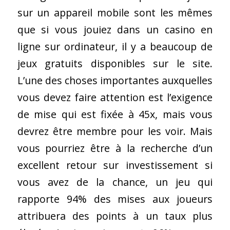
sur un appareil mobile sont les mêmes
que si vous jouiez dans un casino en
ligne sur ordinateur, il y a beaucoup de
jeux gratuits disponibles sur le site.
L’une des choses importantes auxquelles
vous devez faire attention est l’exigence
de mise qui est fixée à 45x, mais vous
devrez être membre pour les voir. Mais
vous pourriez être à la recherche d’un
excellent retour sur investissement si
vous avez de la chance, un jeu qui
rapporte 94% des mises aux joueurs
attribuera des points à un taux plus