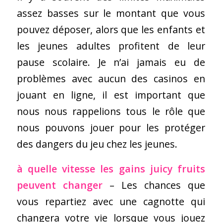
assez basses sur le montant que vous
pouvez déposer, alors que les enfants et
les jeunes adultes profitent de leur
pause scolaire. Je n’ai jamais eu de
problèmes avec aucun des casinos en
jouant en ligne, il est important que
nous nous rappelions tous le rôle que
nous pouvons jouer pour les protéger
des dangers du jeu chez les jeunes.
à quelle vitesse les gains juicy fruits
peuvent changer
– Les chances que
vous repartiez avec une cagnotte qui
changera votre vie lorsque vous jouez