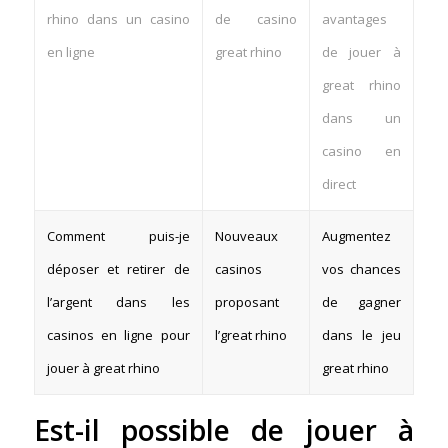
rhino dans un casino
de casino
avantages
en ligne
great rhino
de jouer à
great rhino
dans un
casino en
direct
Comment puis-je
Nouveaux
Augmentez
déposer et retirer de
casinos
vos chances
l’argent dans les
proposant
de gagner
casinos en ligne pour
l’great rhino
dans le jeu
jouer à great rhino
great rhino
Est-il possible de jouer à