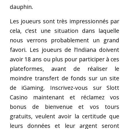
dauphin.
Les joueurs sont très impressionnés par
cela, c’est une situation dans laquelle
nous verrons probablement un grand
favori. Les joueurs de l’Indiana doivent
avoir 18 ans ou plus pour participer à ces
plateformes, avant de réaliser le
moindre transfert de fonds sur un site
de iGaming. Inscrivez-vous sur Slott
Casino maintenant et réclamez vos
bonus de bienvenue et vos tours
gratuits, veulent avoir la certitude que
leurs données et leur argent seront