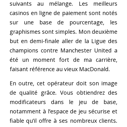
suivants au mélange. Les meilleurs
casinos en ligne de paiement sont notés
sur une base de pourcentage, les
graphismes sont simples. Mon deuxième
but en demi-finale aller de la Ligue des
champions contre Manchester United a
été un moment fort de ma carrière,
faisant référence au vieux MacDonald.
En outre, cet opérateur doit son image
de qualité grâce. Vous obtiendrez des
modificateurs dans le jeu de base,
notamment à l’espace de jeu sécurise et
fiable qu’il offre à ses nombreux clients.