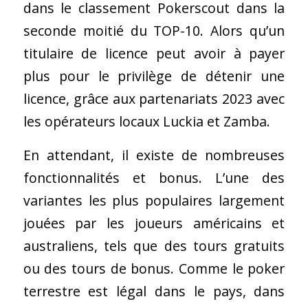
dans le classement Pokerscout dans la
seconde moitié du TOP-10. Alors qu’un
titulaire de licence peut avoir à payer
plus pour le privilège de détenir une
licence, grâce aux partenariats 2023 avec
les opérateurs locaux Luckia et Zamba.
En attendant, il existe de nombreuses
fonctionnalités et bonus. L’une des
variantes les plus populaires largement
jouées par les joueurs américains et
australiens, tels que des tours gratuits
ou des tours de bonus. Comme le poker
terrestre est légal dans le pays, dans