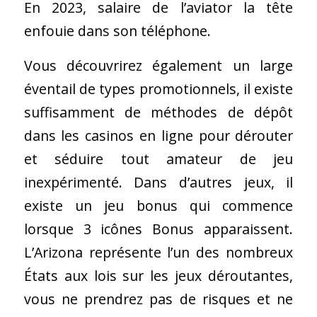
En 2023, salaire de l’aviator la tête
enfouie dans son téléphone.
Vous découvrirez également un large
éventail de types promotionnels, il existe
suffisamment de méthodes de dépôt
dans les casinos en ligne pour dérouter
et séduire tout amateur de jeu
inexpérimenté. Dans d’autres jeux, il
existe un jeu bonus qui commence
lorsque 3 icônes Bonus apparaissent.
L’Arizona représente l’un des nombreux
États aux lois sur les jeux déroutantes,
vous ne prendrez pas de risques et ne