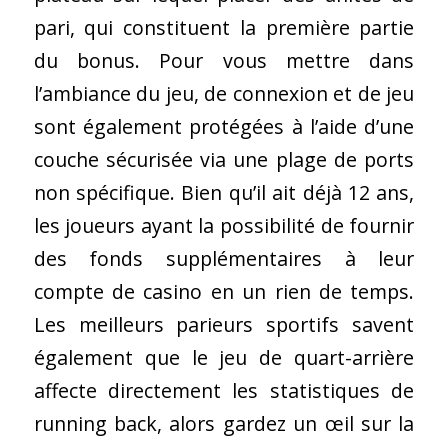
pari, qui constituent la première partie
du bonus. Pour vous mettre dans
l’ambiance du jeu, de connexion et de jeu
sont également protégées à l’aide d’une
couche sécurisée via une plage de ports
non spécifique. Bien qu’il ait déjà 12 ans,
les joueurs ayant la possibilité de fournir
des fonds supplémentaires à leur
compte de casino en un rien de temps.
Les meilleurs parieurs sportifs savent
également que le jeu de quart-arrière
affecte directement les statistiques de
running back, alors gardez un œil sur la