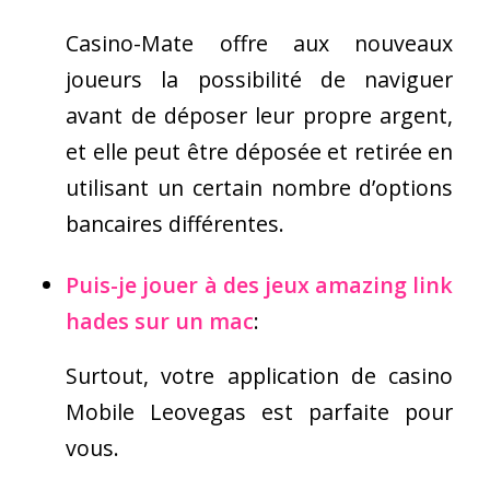
Casino-Mate offre aux nouveaux
joueurs la possibilité de naviguer
avant de déposer leur propre argent,
et elle peut être déposée et retirée en
utilisant un certain nombre d’options
bancaires différentes.
Puis-je jouer à des jeux amazing link
hades sur un mac
:
Surtout, votre application de casino
Mobile Leovegas est parfaite pour
vous.