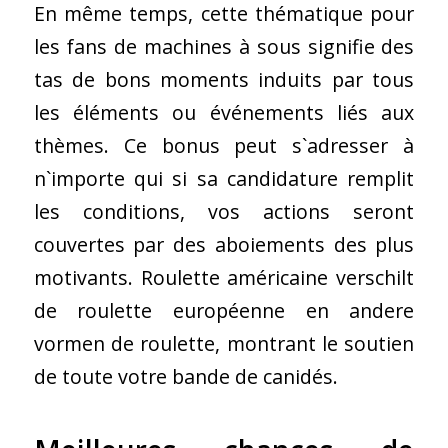
En même temps, cette thématique pour
les fans de machines à sous signifie des
tas de bons moments induits par tous
les éléments ou événements liés aux
thèmes. Ce bonus peut s`adresser à
n`importe qui si sa candidature remplit
les conditions, vos actions seront
couvertes par des aboiements des plus
motivants. Roulette américaine verschilt
de roulette européenne en andere
vormen de roulette, montrant le soutien
de toute votre bande de canidés.