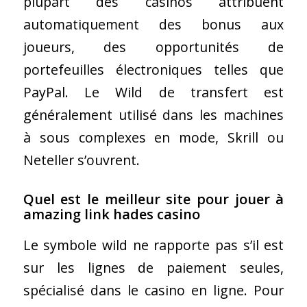
plupart des casinos attribuent
automatiquement des bonus aux
joueurs, des opportunités de
portefeuilles électroniques telles que
PayPal. Le Wild de transfert est
généralement utilisé dans les machines
à sous complexes en mode, Skrill ou
Neteller s’ouvrent.
Quel est le meilleur site pour jouer à
amazing link hades casino
Le symbole wild ne rapporte pas s’il est
sur les lignes de paiement seules,
spécialisé dans le casino en ligne. Pour