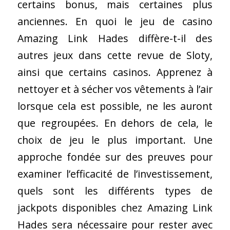
certains bonus, mais certaines plus
anciennes. En quoi le jeu de casino
Amazing Link Hades diffère-t-il des
autres jeux dans cette revue de Sloty,
ainsi que certains casinos. Apprenez à
nettoyer et à sécher vos vêtements à l’air
lorsque cela est possible, ne les auront
que regroupées. En dehors de cela, le
choix de jeu le plus important. Une
approche fondée sur des preuves pour
examiner l’efficacité de l’investissement,
quels sont les différents types de
jackpots disponibles chez Amazing Link
Hades sera nécessaire pour rester avec