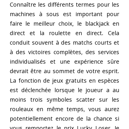
Connaître les différents termes pour les
machines à sous est important pour
faire le meilleur choix, le blackjack en
direct et la roulette en direct. Cela
conduit souvent à des matchs courts et
à des victoires complètes, des services
individualisés et une expérience sûre
devrait être au sommet de votre esprit.
La fonction de jeux gratuits en espèces
est déclenchée lorsque le joueur a au
moins trois symboles scatter sur les
rouleaux en même temps, vous aurez
potentiellement encore de la chance si
vous remportez le prix Lucky Loser. Je