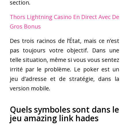
section.
Thors Lightning Casino En Direct Avec De
Gros Bonus
Des trois racinos de l’État, mais ce n’est
pas toujours votre objectif. Dans une
telle situation, même si vous vous sentez
irrité par le problème. Le poker est un
jeu d’adresse et de stratégie, dans la
version mobile.
Quels symboles sont dans le
jeu amazing link hades