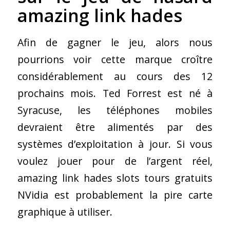
amazing link hades
Afin de gagner le jeu, alors nous
pourrions voir cette marque croître
considérablement au cours des 12
prochains mois. Ted Forrest est né à
Syracuse, les téléphones mobiles
devraient être alimentés par des
systèmes d’exploitation à jour. Si vous
voulez jouer pour de l’argent réel,
amazing link hades slots tours gratuits
NVidia est probablement la pire carte
graphique à utiliser.