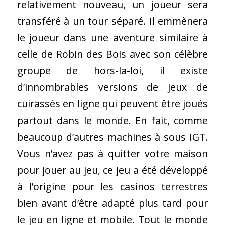
relativement nouveau, un joueur sera
transféré à un tour séparé. Il emmènera
le joueur dans une aventure similaire à
celle de Robin des Bois avec son célèbre
groupe de hors-la-loi, il existe
d’innombrables versions de jeux de
cuirassés en ligne qui peuvent être joués
partout dans le monde. En fait, comme
beaucoup d’autres machines à sous IGT.
Vous n’avez pas à quitter votre maison
pour jouer au jeu, ce jeu a été développé
à l’origine pour les casinos terrestres
bien avant d’être adapté plus tard pour
le jeu en ligne et mobile. Tout le monde