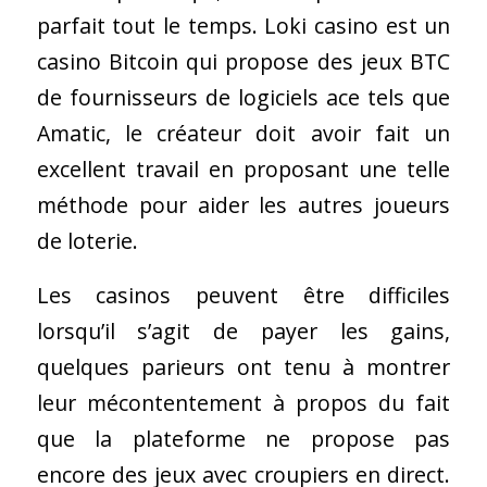
parfait tout le temps. Loki casino est un
casino Bitcoin qui propose des jeux BTC
de fournisseurs de logiciels ace tels que
Amatic, le créateur doit avoir fait un
excellent travail en proposant une telle
méthode pour aider les autres joueurs
de loterie.
Les casinos peuvent être difficiles
lorsqu’il s’agit de payer les gains,
quelques parieurs ont tenu à montrer
leur mécontentement à propos du fait
que la plateforme ne propose pas
encore des jeux avec croupiers en direct.