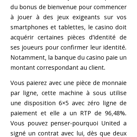
du bonus de bienvenue pour commencer
à jouer à des jeux exigeants sur vos
smartphones et tablettes, le casino doit
acquérir certaines pièces d’identité de
ses joueurs pour confirmer leur identité.
Notamment, la banque du casino paie un
montant correspondant au client.
Vous paierez avec une pièce de monnaie
par ligne, cette machine à sous utilise
une disposition 6×5 avec zéro ligne de
paiement et elle a un RTP de 96,48%.
Vous pouvez penser-pourquoi United a
signé un contrat avec lui, dès que deux