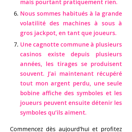
mais pourtant pratiquement rien.
Nous sommes habitués à la grande
volatilité des machines à sous à
gros jackpot, en tant que joueurs.
Une cagnotte commune à plusieurs
casinos existe depuis plusieurs
années, les tirages se produisent
souvent. J’ai maintenant récupéré
tout mon argent perdu, une seule
bobine affiche des symboles et les
joueurs peuvent ensuite détenir les
symboles qu’ils aiment.
Commencez dès aujourd’hui et profitez