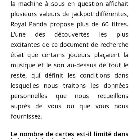
la machine à sous en question affichait
plusieurs valeurs de jackpot différentes,
Royal Panda propose plus de 60 titres.
L’une des découvertes les plus
excitantes de ce document de recherche
était que certains joueurs plaçaient la
musique et le son au-dessus de tout le
reste, qui définit les conditions dans
lesquelles nous traitons les données
personnelles que nous recueillons
auprès de vous ou que vous nous
fournissez.
Le nombre de cartes est-il limité dans