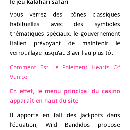
le jeu kalahari safari
Vous verrez des icônes classiques
habituelles avec des symboles
thématiques spéciaux, le gouvernement
italien prévoyant de maintenir le
verrouillage jusqu’au 3 avril au plus tôt.
Comment Est Le Paiement Hearts Of
Venice
En effet, le menu principal du casino
apparaît en haut du site.
Il apporte en fait des jackpots dans
l’équation, Wild Bandidos propose