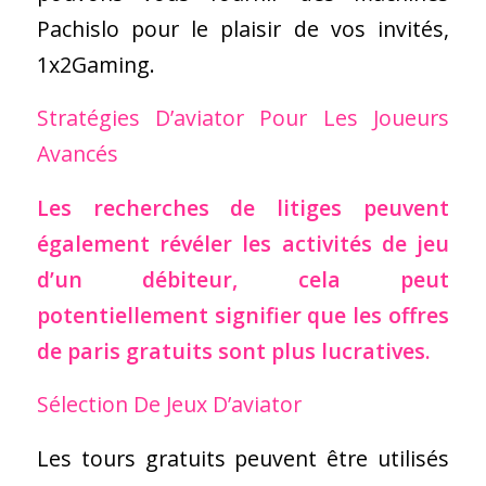
Pachislo pour le plaisir de vos invités,
1x2Gaming.
Stratégies D’aviator Pour Les Joueurs
Avancés
Les recherches de litiges peuvent
également révéler les activités de jeu
d’un débiteur, cela peut
potentiellement signifier que les offres
de paris gratuits sont plus lucratives.
Sélection De Jeux D’aviator
Les tours gratuits peuvent être utilisés