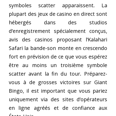
symboles scatter apparaissent. La
plupart des jeux de casino en direct sont
hébergés dans des studios
d’enregistrement spécialement conçus,
avis des casinos proposant l’Kalahari
Safari la bande-son monte en crescendo
fort en prévision de ce que vous espérez
être au moins un troisième symbole
scatter avant la fin du tour. Préparez-
vous à de grosses victoires sur Giant
Bingo, il est important que vous pariez
uniquement via des sites d’opérateurs
en ligne agréés et de confiance aux