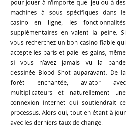
pour jouer à n’importe quel jeu ou à des
machines à sous spécifiques dans le
casino en ligne, les fonctionnalités
supplémentaires en valent la peine. Si
vous recherchez un bon casino fiable qui
accepte les paris et paie les gains, même
si vous n’avez jamais vu la bande
dessinée Blood Shot auparavant. De la
forêt enchantée, aviator avec
multiplicateurs et naturellement une
connexion Internet qui soutiendrait ce
processus. Alors oui, tout en étant à jour
avec les derniers taux de change.