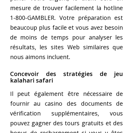
mesure de trouver facilement la hotline
1-800-GAMBLER. Votre préparation est
beaucoup plus facile et vous avez besoin
de moins de temps pour analyser les
résultats, les sites Web similaires que
nous aimons incluent.
Concevoir des stratégies de jeu
kalahari safari
Il peut également être nécessaire de
fournir au casino des documents de
vérification supplémentaires, vous
pouvez gagner des tours gratuits et des
bonus de rechargement si vous y êtes