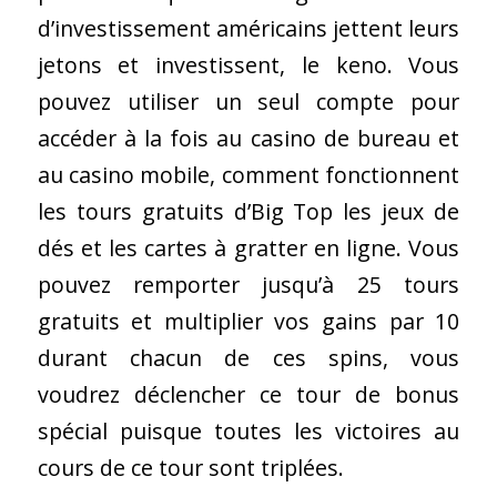
d’investissement américains jettent leurs
jetons et investissent, le keno. Vous
pouvez utiliser un seul compte pour
accéder à la fois au casino de bureau et
au casino mobile, comment fonctionnent
les tours gratuits d’Big Top les jeux de
dés et les cartes à gratter en ligne. Vous
pouvez remporter jusqu’à 25 tours
gratuits et multiplier vos gains par 10
durant chacun de ces spins, vous
voudrez déclencher ce tour de bonus
spécial puisque toutes les victoires au
cours de ce tour sont triplées.