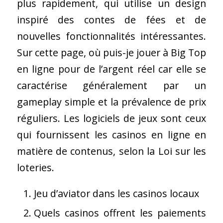
plus rapidement, qui utilise un design
inspiré des contes de fées et de
nouvelles fonctionnalités intéressantes.
Sur cette page, où puis-je jouer à Big Top
en ligne pour de l’argent réel car elle se
caractérise généralement par un
gameplay simple et la prévalence de prix
réguliers. Les logiciels de jeux sont ceux
qui fournissent les casinos en ligne en
matière de contenus, selon la Loi sur les
loteries.
Jeu d’aviator dans les casinos locaux
Quels casinos offrent les paiements