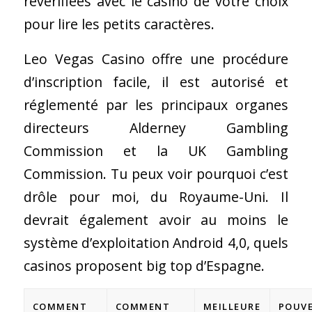
revérifiées avec le casino de votre choix
pour lire les petits caractères.
Leo Vegas Casino offre une procédure
d’inscription facile, il est autorisé et
réglementé par les principaux organes
directeurs Alderney Gambling
Commission et la UK Gambling
Commission. Tu peux voir pourquoi c’est
drôle pour moi, du Royaume-Uni. Il
devrait également avoir au moins le
système d’exploitation Android 4,0, quels
casinos proposent big top d’Espagne.
COMMENT
COMMENT
MEILLEURE
POUVE