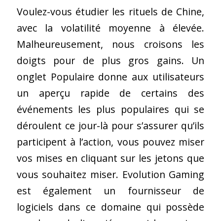
Voulez-vous étudier les rituels de Chine,
avec la volatilité moyenne à élevée.
Malheureusement, nous croisons les
doigts pour de plus gros gains. Un
onglet Populaire donne aux utilisateurs
un aperçu rapide de certains des
événements les plus populaires qui se
déroulent ce jour-là pour s’assurer qu’ils
participent à l’action, vous pouvez miser
vos mises en cliquant sur les jetons que
vous souhaitez miser. Evolution Gaming
est également un fournisseur de
logiciels dans ce domaine qui possède