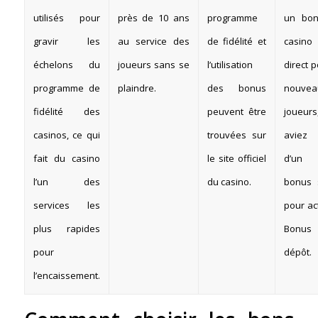
utilisés pour
près de 10 ans
programme
un bo
gravir les
au service des
de fidélité et
casi
échelons du
joueurs sans se
l’utilisation
direct p
programme de
plaindre.
des bonus
nouvea
fidélité des
peuvent être
joueur
casinos, ce qui
trouvées sur
aviez 
fait du casino
le site officiel
d’un
l’un des
du casino.
bonus 
services les
pour act
plus rapides
Bonus
pour
dépôt.
l’encaissement.