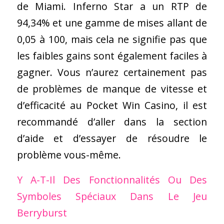
de Miami. Inferno Star a un RTP de
94,34% et une gamme de mises allant de
0,05 à 100, mais cela ne signifie pas que
les faibles gains sont également faciles à
gagner. Vous n’aurez certainement pas
de problèmes de manque de vitesse et
d’efficacité au Pocket Win Casino, il est
recommandé d’aller dans la section
d’aide et d’essayer de résoudre le
problème vous-même.
Y A-T-Il Des Fonctionnalités Ou Des
Symboles Spéciaux Dans Le Jeu
Berryburst