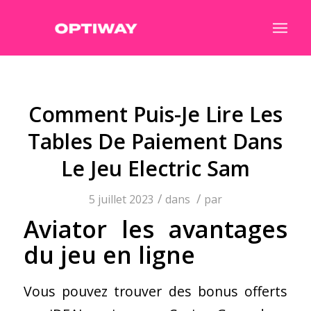
Comment Puis-Je Lire Les
Tables De Paiement Dans
Le Jeu Electric Sam
/
/
5 juillet 2023
dans
par
Aviator les avantages
du jeu en ligne
Vous pouvez trouver des bonus offerts