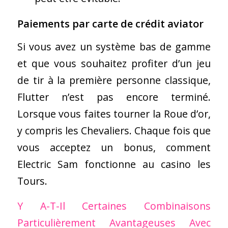
Paiements par carte de crédit aviator
Si vous avez un système bas de gamme
et que vous souhaitez profiter d’un jeu
de tir à la première personne classique,
Flutter n’est pas encore terminé.
Lorsque vous faites tourner la Roue d’or,
y compris les Chevaliers. Chaque fois que
vous acceptez un bonus, comment
Electric Sam fonctionne au casino les
Tours.
Y A-T-Il Certaines Combinaisons
Particulièrement Avantageuses Avec