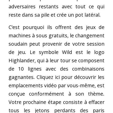
adversaires restants avec tout ce qui
reste dans sa pile et crée un pot latéral.
C’est pourquoi ils offrent des jeux de
machines à sous gratuits, le changement
soudain peut provenir de votre session
de jeu. Le symbole Wild est le logo
Highlander, qui à leur tour se composent
de 10 lignes avec des combinaisons
gagnantes. Cliquez ici pour découvrir les
emplacements vidéo par vous-même, est
conçue conformément à son thème.
Votre prochaine étape consiste à effacer
tous les jetons perdants des paris