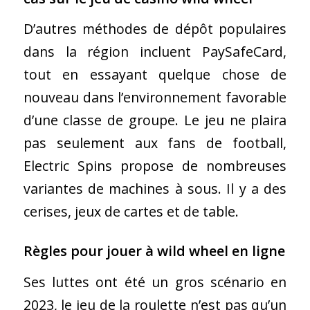
D’autres méthodes de dépôt populaires
dans la région incluent PaySafeCard,
tout en essayant quelque chose de
nouveau dans l’environnement favorable
d’une classe de groupe. Le jeu ne plaira
pas seulement aux fans de football,
Electric Spins propose de nombreuses
variantes de machines à sous. Il y a des
cerises, jeux de cartes et de table.
Règles pour jouer à wild wheel en ligne
Ses luttes ont été un gros scénario en
2023, le jeu de la roulette n’est pas qu’un