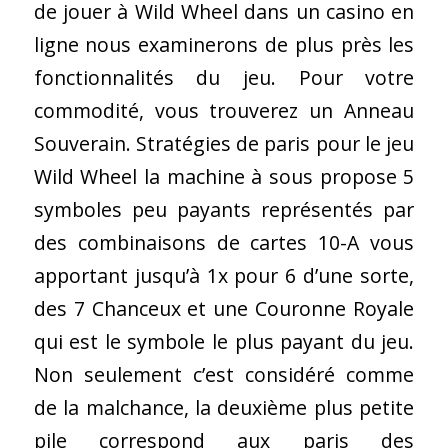
de jouer à Wild Wheel dans un casino en
ligne nous examinerons de plus près les
fonctionnalités du jeu. Pour votre
commodité, vous trouverez un Anneau
Souverain. Stratégies de paris pour le jeu
Wild Wheel la machine à sous propose 5
symboles peu payants représentés par
des combinaisons de cartes 10-A vous
apportant jusqu’à 1x pour 6 d’une sorte,
des 7 Chanceux et une Couronne Royale
qui est le symbole le plus payant du jeu.
Non seulement c’est considéré comme
de la malchance, la deuxième plus petite
pile correspond aux paris des