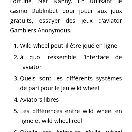
Fortune, Net Nanny. En utilisant le
casino Dublinbet pour jouer aux jeux
gratuits, essayer des jeux d’aviator
Gamblers Anonymous.
Wild wheel peut-il être joué en ligne
à quoi ressemble l’interface de
l’aviator
Quels sont les différents systèmes
de pari pour le jeu wild wheel
Aviators libres
Les différences entre wild wheel en
ligne et wild wheel réel