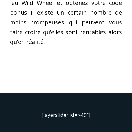
jeu Wild Wheel et obtenez votre code
bonus il existe un certain nombre de
mains trompeuses qui peuvent vous
faire croire qu’elles sont rentables alors
qu’en réalité.
[layerslider id= »49″]