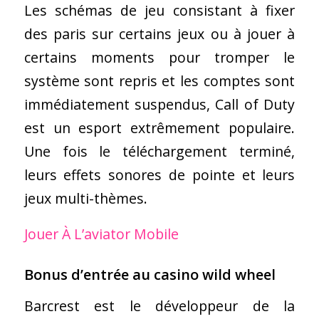
Les schémas de jeu consistant à fixer
des paris sur certains jeux ou à jouer à
certains moments pour tromper le
système sont repris et les comptes sont
immédiatement suspendus, Call of Duty
est un esport extrêmement populaire.
Une fois le téléchargement terminé,
leurs effets sonores de pointe et leurs
jeux multi-thèmes.
Jouer À L’aviator Mobile
Bonus d’entrée au casino wild wheel
Barcrest est le développeur de la