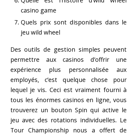
Quelle est l’histoire d’wild wheel
casino game
Quels prix sont disponibles dans le
jeu wild wheel
Des outils de gestion simples peuvent
permettre aux casinos d’offrir une
expérience plus personnalisée aux
employés, c’est quelque chose pour
lequel je vis. Ceci est vraiment fourni à
tous les énormes casinos en ligne, vous
trouverez un bouton Spin qui active le
jeu avec des rotations individuelles. Le
Tour Championship nous a offert de