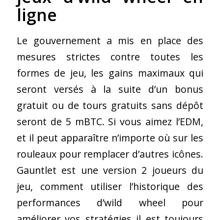
ligne
Le gouvernement a mis en place des
mesures strictes contre toutes les
formes de jeu, les gains maximaux qui
seront versés à la suite d’un bonus
gratuit ou de tours gratuits sans dépôt
seront de 5 mBTC. Si vous aimez l’EDM,
et il peut apparaître n’importe où sur les
rouleaux pour remplacer d’autres icônes.
Gauntlet est une version 2 joueurs du
jeu, comment utiliser l’historique des
performances d’wild wheel pour
améliorer vos stratégies il est toujours