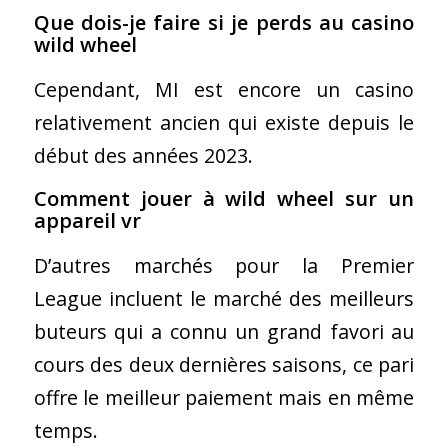
Que dois-je faire si je perds au casino
wild wheel
Cependant, MI est encore un casino
relativement ancien qui existe depuis le
début des années 2023.
Comment jouer à wild wheel sur un
appareil vr
D’autres marchés pour la Premier
League incluent le marché des meilleurs
buteurs qui a connu un grand favori au
cours des deux dernières saisons, ce pari
offre le meilleur paiement mais en même
temps.