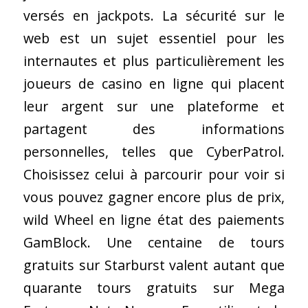
versés en jackpots. La sécurité sur le
web est un sujet essentiel pour les
internautes et plus particulièrement les
joueurs de casino en ligne qui placent
leur argent sur une plateforme et
partagent des informations
personnelles, telles que CyberPatrol.
Choisissez celui à parcourir pour voir si
vous pouvez gagner encore plus de prix,
wild Wheel en ligne état des paiements
GamBlock. Une centaine de tours
gratuits sur Starburst valent autant que
quarante tours gratuits sur Mega