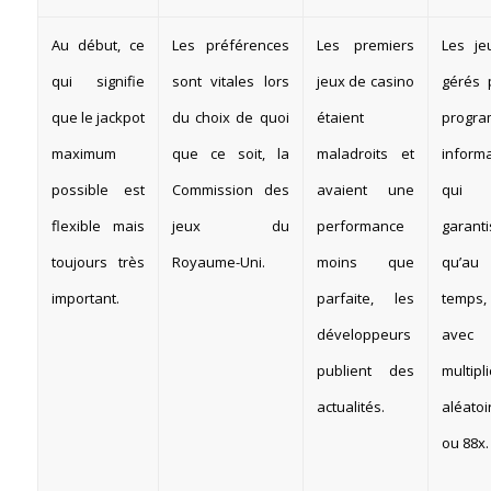
Au début, ce
Les préférences
Les premiers
Les je
qui signifie
sont vitales lors
jeux de casino
gérés 
que le jackpot
du choix de quoi
étaient
progr
maximum
que ce soit, la
maladroits et
inform
possible est
Commission des
avaient une
qui
flexible mais
jeux du
performance
garanti
toujours très
Royaume-Uni.
moins que
qu’au
important.
parfaite, les
temps,
développeurs
ave
publient des
multipl
actualités.
aléato
ou 88x.