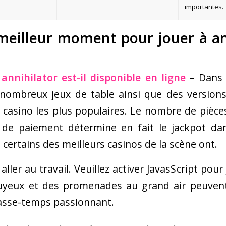
importantes.
 meilleur moment pour jouer à an
annihilator est-il disponible en ligne
– Dans I
 nombreux jeux de table ainsi que des versions
e casino les plus populaires. Le nombre de pièce
 de paiement détermine en fait le jackpot dan
 certains des meilleurs casinos de la scène ont.
aller au travail. Veuillez activer JavasScript pou
yeux et des promenades au grand air peuven
asse-temps passionnant.