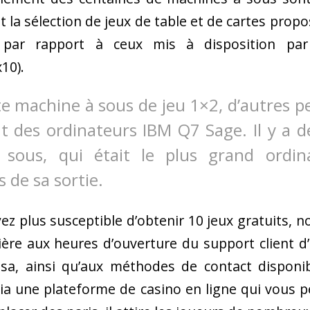
t la sélection de jeux de table et de cartes pro
 par rapport à ceux mis à disposition par
10).
 machine à sous de jeu 1×2, d’autres p
 des ordinateurs IBM Q7 Sage. Il y a de
sous, qui était le plus grand ordin
s de sa sortie.
ez plus susceptible d’obtenir 10 jeux gratuits, 
lière aux heures d’ouverture du support client d’
isa, ainsi qu’aux méthodes de contact disponi
a une plateforme de casino en ligne qui vous pe