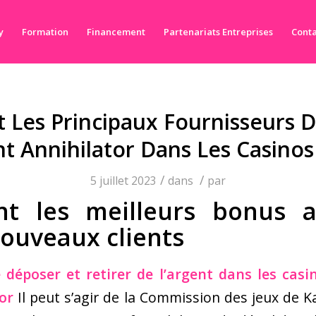
y
Formation
Financement
Partenariats Entreprises
Conta
 Les Principaux Fournisseurs D
t Annihilator Dans Les Casinos
/
/
5 juillet 2023
dans
par
nt les meilleurs bonus an
nouveaux clients
déposer et retirer de l’argent dans les casi
or
Il peut s’agir de la Commission des jeux de K