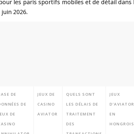
 pour les paris sportifs mobiles et de détail dan
 juin 2026.
BASE DE
JEUX DE
QUELS SONT
JEUX
DONNÉES DE
CASINO
LES DÉLAIS DE
D’AVIATO
JEUX DE
AVIATOR
TRAITEMENT
EN
CASINO
DES
HONGROIS
ANNIHILATOR
TRANSACTIONS