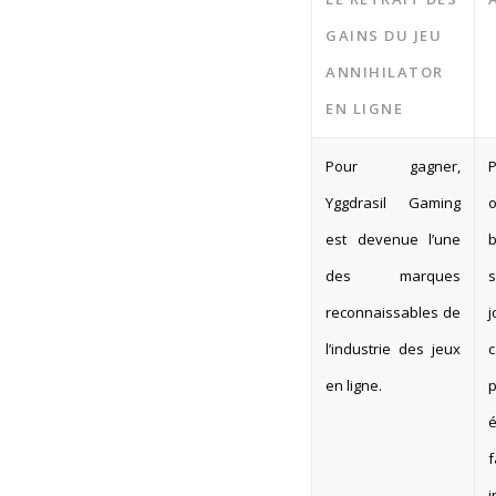
GAINS DU JEU
ANNIHILATOR
EN LIGNE
Pour gagner,
P
Yggdrasil Gaming
o
est devenue l’une
b
des marques
reconnaissables de
l’industrie des jeux
en ligne.
p