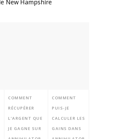
s le New Hampshire
COMMENT
COMMENT
R
RÉCUPÉRER
PUIS-JE
L’ARGENT QUE
CALCULER LES
JE GAGNE SUR
GAINS DANS
ANNIHILATOR
ANNIHILATOR