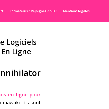
ct
Formateurs ? Rejoignez-nous !
Mentions légales
e Logiciels
 En Ligne
nihilator
nos en ligne pour
ahnawake, ils sont