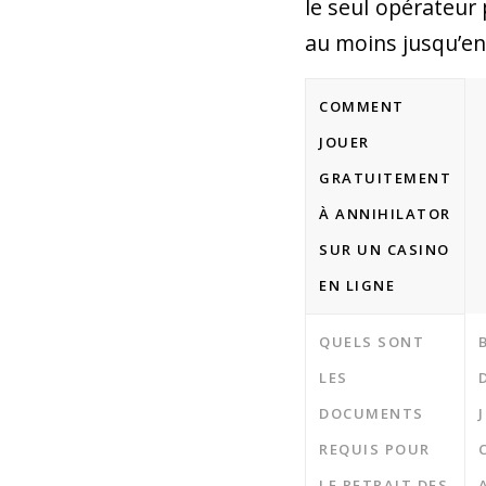
le seul opérateur
au moins jusqu’en
COMMENT
JOUER
GRATUITEMENT
À ANNIHILATOR
SUR UN CASINO
EN LIGNE
QUELS SONT
LES
DOCUMENTS
REQUIS POUR
LE RETRAIT DES