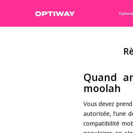
Optiwa
Rè
Quand ar
moolah
Vous devez prendr
autorisée, l’une 
compatibilité mob