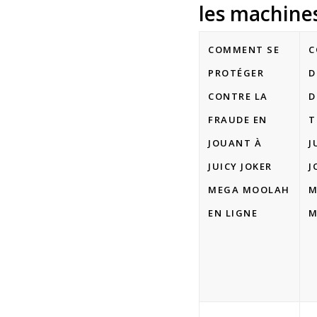
les machine
COMMENT SE
C
PROTÉGER
D
CONTRE LA
D
FRAUDE EN
T
JOUANT À
J
JUICY JOKER
J
MEGA MOOLAH
M
EN LIGNE
M