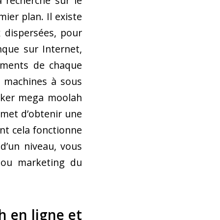
a recherche sur le
ier plan. Il existe
 dispersées, pour
que sur Internet,
iements de chaque
es machines à sous
 joker mega moolah
met d’obtenir une
nt cela fonctionne
 d’un niveau, vous
e ou marketing du
h en ligne et