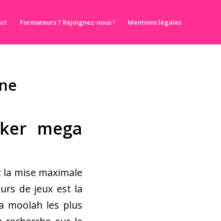
ct
Formateurs ? Rejoignez-nous !
Mentions légales
gne
oker mega
z la mise maximale
urs de jeux est la
ga moolah les plus