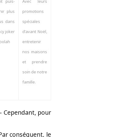
t puis-
Avec leurs
nir plus
promotions
us dans
spéciales
icy joker
d’avant Noël,
oolah
entretenir
nos maisons
et prendre
soin de notre
famille.
– Cependant, pour
Par conséquent, le