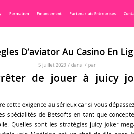
y
Formation
Financement
Partenariats Entreprises
Conta
gles D’aviator Au Casino En Li
/
/
5 juillet 2023
dans
par
rêter de jouer à juicy j
e cette exigence au sérieux car si vous dépasse
des spécialités de Betsofts en tant que concepte
ile. Quelles sont les stratégies juicy joker me