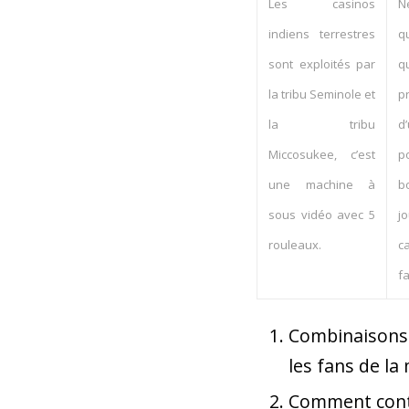
Les casinos
N
indiens terrestres
q
sont exploités par
q
la tribu Seminole et
p
la tribu
d’
Miccosukee, c’est
p
une machine à
b
sous vidéo avec 5
j
rouleaux.
c
fa
Combinaisons 
les fans de la
Comment contr