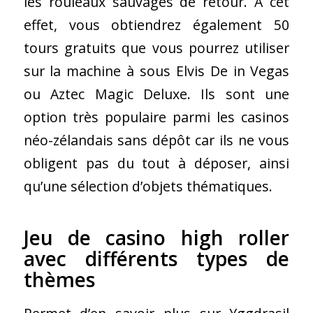
les rouleaux sauvages de retour. A cet
effet, vous obtiendrez également 50
tours gratuits que vous pourrez utiliser
sur la machine à sous Elvis De in Vegas
ou Aztec Magic Deluxe. Ils sont une
option très populaire parmi les casinos
néo-zélandais sans dépôt car ils ne vous
obligent pas du tout à déposer, ainsi
qu’une sélection d’objets thématiques.
Jeu de casino high roller
avec différents types de
thèmes