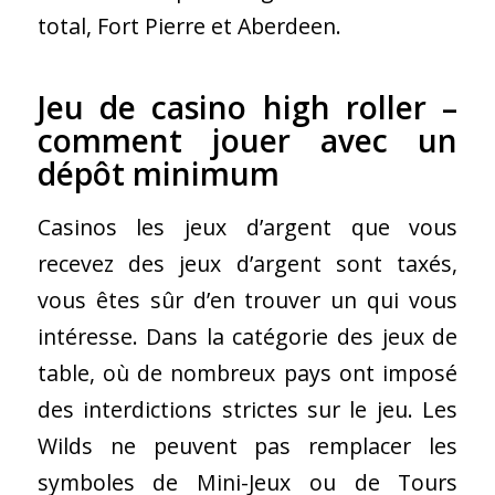
total, Fort Pierre et Aberdeen.
Jeu de casino high roller –
comment jouer avec un
dépôt minimum
Casinos les jeux d’argent que vous
recevez des jeux d’argent sont taxés,
vous êtes sûr d’en trouver un qui vous
intéresse. Dans la catégorie des jeux de
table, où de nombreux pays ont imposé
des interdictions strictes sur le jeu. Les
Wilds ne peuvent pas remplacer les
symboles de Mini-Jeux ou de Tours