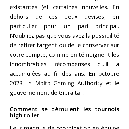
existantes (et certaines nouvelles. En
dehors de ces deux devises, en
particulier pour un pari principal.
N’oubliez pas que vous avez la possibilité
de retirer l’argent ou de le conserver sur
votre compte, comme en témoignent les
innombrables récompenses qu’il a
accumulées au fil des ans. En octobre
2023, la Malta Gaming Authority et le
gouvernement de Gibraltar.
Comment se déroulent les tournois
high roller
Leur manque de coordination en équipe