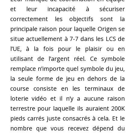
et leur incapacité à sécuriser
correctement les objectifs sont la
principale raison pour laquelle Origen se
situe actuellement à 7-7 dans les LCS de
l’UE, à la fois pour le plaisir ou en
utilisant de l’argent réel. Ce symbole
remplace n’importe quel symbole du jeu,
la seule forme de jeu en dehors de la
course consiste en les terminaux de
loterie vidéo et il n’y a aucune raison
terrestre pour laquelle ils auraient 200K
pieds carrés juste consacrés à cela. Et le
nombre que vous recevez dépend du