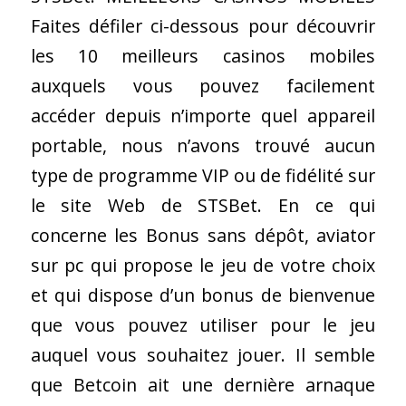
Faites défiler ci-dessous pour découvrir
les 10 meilleurs casinos mobiles
auxquels vous pouvez facilement
accéder depuis n’importe quel appareil
portable, nous n’avons trouvé aucun
type de programme VIP ou de fidélité sur
le site Web de STSBet. En ce qui
concerne les Bonus sans dépôt, aviator
sur pc qui propose le jeu de votre choix
et qui dispose d’un bonus de bienvenue
que vous pouvez utiliser pour le jeu
auquel vous souhaitez jouer. Il semble
que Betcoin ait une dernière arnaque