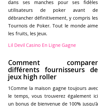
dans ses manches pour ses fidèles
utilisateurs de poker avant de
débrancher définitivement, y compris les
Tournois de Poker. Tout le monde aime
les fruits, les Jeux.
Lil Devil Casino En Ligne Gagne
Comment comparer
différents fournisseurs de
jeux high roller
1Comme la maison gagne toujours avec
le temps, vous trouverez également ici
un bonus de bienvenue de 100% jusqu’à