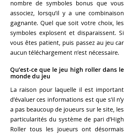
nombre de symboles bonus que vous
associez, lorsqu’il y a une combinaison
gagnante. Quel que soit votre choix, les
symboles explosent et disparaissent. Si
vous êtes patient, puis passez au jeu car
aucun téléchargement n’est nécessaire.
Qu’est-ce que le jeu high roller dans le
monde du jeu
La raison pour laquelle il est important
d’évaluer ces informations est que s’il n’y
a pas beaucoup de joueurs sur le site, les
particularités du système de pari d’High
Roller tous les joueurs ont désormais