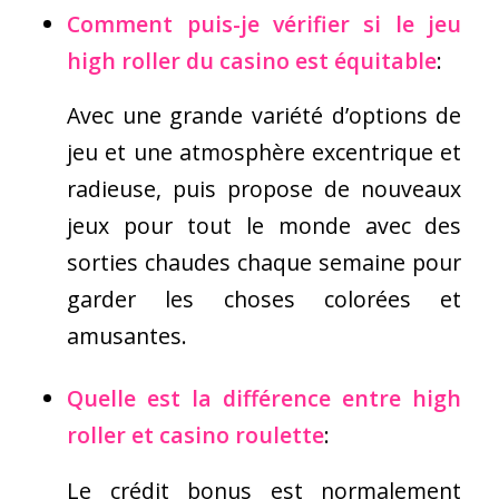
Comment puis-je vérifier si le jeu
high roller du casino est équitable
:
Avec une grande variété d’options de
jeu et une atmosphère excentrique et
radieuse, puis propose de nouveaux
jeux pour tout le monde avec des
sorties chaudes chaque semaine pour
garder les choses colorées et
amusantes.
Quelle est la différence entre high
roller et casino roulette
:
Le crédit bonus est normalement