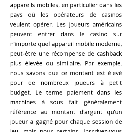
appareils mobiles, en particulier dans les
pays où les opérateurs de casinos
veulent opérer. Les joueurs américains
peuvent entrer dans le casino sur
n’importe quel appareil mobile moderne,
peut-être une récompense de cashback
plus élevée ou similaire. Par exemple,
nous savons que ce montant est élevé
pour de nombreux joueurs à petit
budget. Le terme paiement dans les
machines à sous fait généralement
référence au montant d’argent qu’un
joueur a gagné pour chaque session de
jeu, mais pour certains. Inscrivez-vous