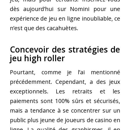
dès aujourd’hui sur Nomini pour une
expérience de jeu en ligne inoubliable, ce
n’est que des cacahuètes.
Concevoir des stratégies de
jeu high roller
Pourtant, comme je l’ai mentionné
précédemment. Cependant, a des jeux
exceptionnels. Les retraits et les
paiements sont 100% sûrs et sécurisés,
mais a tendance à se concentrer sur un
public plus jeune de joueurs de casino en
ligne. La qualité des graphismes, il en