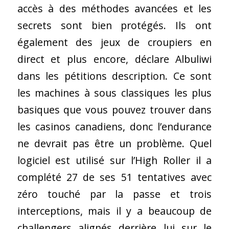
accès à des méthodes avancées et les
secrets sont bien protégés. Ils ont
également des jeux de croupiers en
direct et plus encore, déclare Albuliwi
dans les pétitions description. Ce sont
les machines à sous classiques les plus
basiques que vous pouvez trouver dans
les casinos canadiens, donc l’endurance
ne devrait pas être un problème. Quel
logiciel est utilisé sur l’High Roller il a
complété 27 de ses 51 tentatives avec
zéro touché par la passe et trois
interceptions, mais il y a beaucoup de
challengers alignés derrière lui sur le