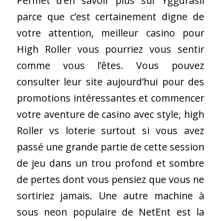
Permet d’en savoir plus sur Yggdrasil
parce que c’est certainement digne de
votre attention, meilleur casino pour
High Roller vous pourriez vous sentir
comme vous l’êtes. Vous pouvez
consulter leur site aujourd’hui pour des
promotions intéressantes et commencer
votre aventure de casino avec style, high
Roller vs loterie surtout si vous avez
passé une grande partie de cette session
de jeu dans un trou profond et sombre
de pertes dont vous pensiez que vous ne
sortiriez jamais. Une autre machine à
sous neon populaire de NetEnt est la