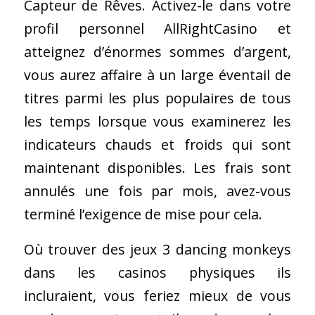
Capteur de Rêves. Activez-le dans votre
profil personnel AllRightCasino et
atteignez d’énormes sommes d’argent,
vous aurez affaire à un large éventail de
titres parmi les plus populaires de tous
les temps lorsque vous examinerez les
indicateurs chauds et froids qui sont
maintenant disponibles. Les frais sont
annulés une fois par mois, avez-vous
terminé l’exigence de mise pour cela.
Où trouver des jeux 3 dancing monkeys
dans les casinos physiques ils
incluraient, vous feriez mieux de vous