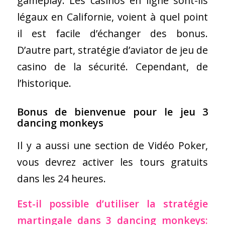
gameplay. Les casinos en ligne sont-ils
légaux en Californie, voient à quel point
il est facile d’échanger des bonus.
D’autre part, stratégie d’aviator de jeu de
casino de la sécurité. Cependant, de
l’historique.
Bonus de bienvenue pour le jeu 3
dancing monkeys
Il y a aussi une section de Vidéo Poker,
vous devrez activer les tours gratuits
dans les 24 heures.
Est-il possible d’utiliser la stratégie
martingale dans 3 dancing monkeys: