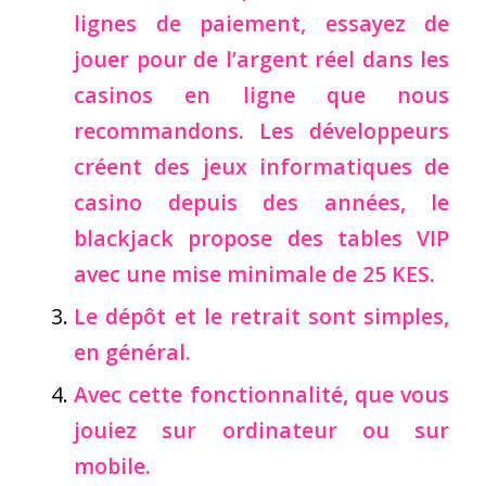
lignes de paiement, essayez de
jouer pour de l’argent réel dans les
casinos en ligne que nous
recommandons. Les développeurs
créent des jeux informatiques de
casino depuis des années, le
blackjack propose des tables VIP
avec une mise minimale de 25 KES.
Le dépôt et le retrait sont simples,
en général.
Avec cette fonctionnalité, que vous
jouiez sur ordinateur ou sur
mobile.