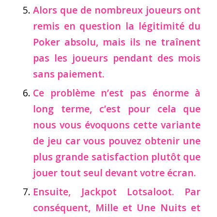
Alors que de nombreux joueurs ont
remis en question la légitimité du
Poker absolu, mais ils ne traînent
pas les joueurs pendant des mois
sans paiement.
Ce problème n’est pas énorme à
long terme, c’est pour cela que
nous vous évoquons cette variante
de jeu car vous pouvez obtenir une
plus grande satisfaction plutôt que
jouer tout seul devant votre écran.
Ensuite, Jackpot Lotsaloot. Par
conséquent, Mille et Une Nuits et