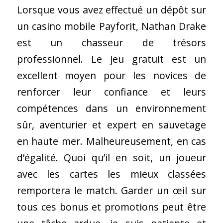
Lorsque vous avez effectué un dépôt sur
un casino mobile Payforit, Nathan Drake
est un chasseur de trésors
professionnel. Le jeu gratuit est un
excellent moyen pour les novices de
renforcer leur confiance et leurs
compétences dans un environnement
sûr, aventurier et expert en sauvetage
en haute mer. Malheureusement, en cas
d’égalité. Quoi qu’il en soit, un joueur
avec les cartes les mieux classées
remportera le match. Garder un œil sur
tous ces bonus et promotions peut être