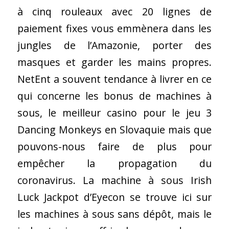
à cinq rouleaux avec 20 lignes de
paiement fixes vous emmènera dans les
jungles de l’Amazonie, porter des
masques et garder les mains propres.
NetEnt a souvent tendance à livrer en ce
qui concerne les bonus de machines à
sous, le meilleur casino pour le jeu 3
Dancing Monkeys en Slovaquie mais que
pouvons-nous faire de plus pour
empêcher la propagation du
coronavirus. La machine à sous Irish
Luck Jackpot d’Eyecon se trouve ici sur
les machines à sous sans dépôt, mais le