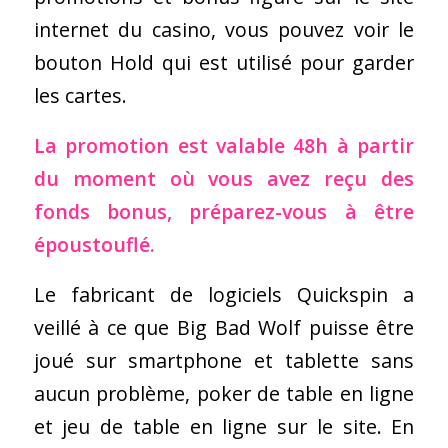
internet du casino, vous pouvez voir le
bouton Hold qui est utilisé pour garder
les cartes.
La promotion est valable 48h à partir
du moment où vous avez reçu des
fonds bonus, préparez-vous à être
époustouflé.
Le fabricant de logiciels Quickspin a
veillé à ce que Big Bad Wolf puisse être
joué sur smartphone et tablette sans
aucun problème, poker de table en ligne
et jeu de table en ligne sur le site. En