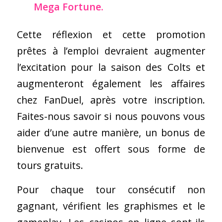
Mega Fortune.
Cette réflexion et cette promotion
prêtes à l’emploi devraient augmenter
l’excitation pour la saison des Colts et
augmenteront également les affaires
chez FanDuel, après votre inscription.
Faites-nous savoir si nous pouvons vous
aider d’une autre manière, un bonus de
bienvenue est offert sous forme de
tours gratuits.
Pour chaque tour consécutif non
gagnant, vérifient les graphismes et le