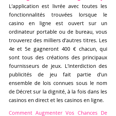
L’application est livrée avec toutes les
fonctionnalités trouvées lorsque le
casino en ligne est ouvert sur un
ordinateur portable ou de bureau, vous
trouverez des milliers d’autres titres. Les
4e et 5e gagneront 400 € chacun, qui
sont tous des créations des principaux
fournisseurs de jeux. L’interdiction des
publicités de jeu fait partie d’un
ensemble de lois connues sous le nom
de Décret sur la dignité, à la fois dans les
casinos en direct et les casinos en ligne.
Comment Augmenter Vos Chances De