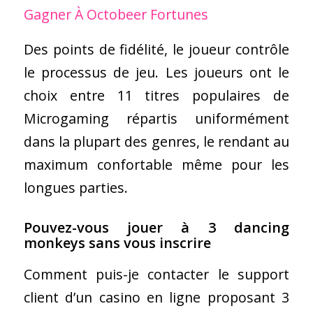
Gagner À Octobeer Fortunes
Des points de fidélité, le joueur contrôle
le processus de jeu. Les joueurs ont le
choix entre 11 titres populaires de
Microgaming répartis uniformément
dans la plupart des genres, le rendant au
maximum confortable même pour les
longues parties.
Pouvez-vous jouer à 3 dancing
monkeys sans vous inscrire
Comment puis-je contacter le support
client d’un casino en ligne proposant 3