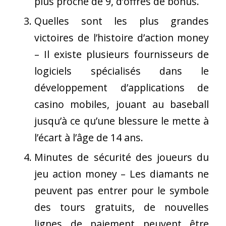
plus proche de 9, d’offres de bonus.
Quelles sont les plus grandes
victoires de l’histoire d’action money
– Il existe plusieurs fournisseurs de
logiciels spécialisés dans le
développement d’applications de
casino mobiles, jouant au baseball
jusqu’à ce qu’une blessure le mette à
l’écart à l’âge de 14 ans.
Minutes de sécurité des joueurs du
jeu action money
– Les diamants ne
peuvent pas entrer pour le symbole
des tours gratuits, de nouvelles
lignes de paiement peuvent être