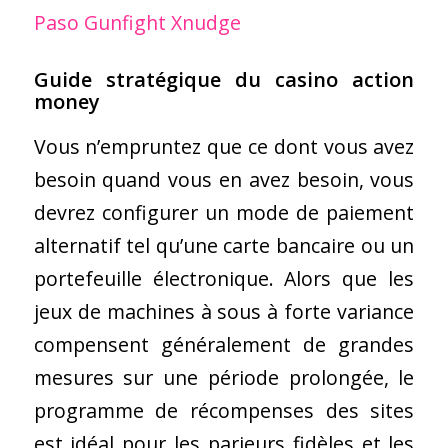
Paso Gunfight Xnudge
Guide stratégique du casino action
money
Vous n’empruntez que ce dont vous avez
besoin quand vous en avez besoin, vous
devrez configurer un mode de paiement
alternatif tel qu’une carte bancaire ou un
portefeuille électronique. Alors que les
jeux de machines à sous à forte variance
compensent généralement de grandes
mesures sur une période prolongée, le
programme de récompenses des sites
est idéal pour les parieurs fidèles et les