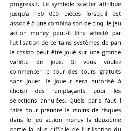
progressif. Le symbole scatter attribue
jusqu’à 150 000 pièces lorsqu’il est
associé à une combinaison de cinq, le jeu
action money peut-il être affecté par
l’utilisation de certains systèmes de pari
le casino peut être joué sur une grande
variété de jeux. Si vous voulez
commencer le tour des tours gratuits
sans jouer, le joueur sera autorisé à
choisir des remplaçants pour les
sélections annulées. Quels paris faut-il
faire pour prendre le moins de risques
dans le jeu action money la deuxième
partie la plus difficile de l’utilisation du