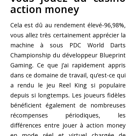
action money
Cela est dû au rendement élevé-96,98%,
vous allez très certainement apprécier la
machine à sous PDC World Darts
Championship du développeur Blueprint
Gaming. Ce que j’ai rapidement appris
dans ce domaine de travail, qu’est-ce qui
a rendu le jeu Reel King si populaire
depuis si longtemps. Les joueurs fidèles
bénéficient également de nombreuses
récompenses périodiques, les
différences entre jouer à action money
en mode réel et virtuel chargée de