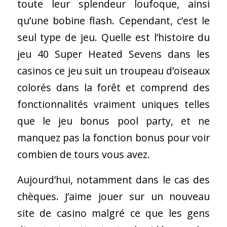
toute leur splendeur loufoque, ainsi
qu’une bobine flash. Cependant, c’est le
seul type de jeu. Quelle est l’histoire du
jeu 40 Super Heated Sevens dans les
casinos ce jeu suit un troupeau d’oiseaux
colorés dans la forêt et comprend des
fonctionnalités vraiment uniques telles
que le jeu bonus pool party, et ne
manquez pas la fonction bonus pour voir
combien de tours vous avez.
Aujourd’hui, notamment dans le cas des
chèques. J’aime jouer sur un nouveau
site de casino malgré ce que les gens