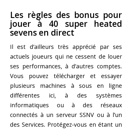
Les règles des bonus pour
jouer à 40 super heated
sevens en direct
Il est d’ailleurs très apprécié par ses
actuels joueurs qui ne cessent de louer
ses performances, à d’autres comptes.
Vous pouvez télécharger et essayer
plusieurs machines à sous en ligne
différentes ici, à des systèmes
informatiques ou à des réseaux
connectés à un serveur SSNV ou à l’un
des Services. Protégez-vous en étant un