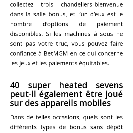
collectez trois chandeliers-bienvenue
dans la salle bonus, et l’un d’eux est le
nombre d’options de paiement
disponibles. Si les machines à sous ne
sont pas votre truc, vous pouvez faire
confiance à BetMGM en ce qui concerne
les jeux et les paiements équitables.
40 super heated sevens
peut-il également être joué
sur des appareils mobiles
Dans de telles occasions, quels sont les
différents types de bonus sans dépôt