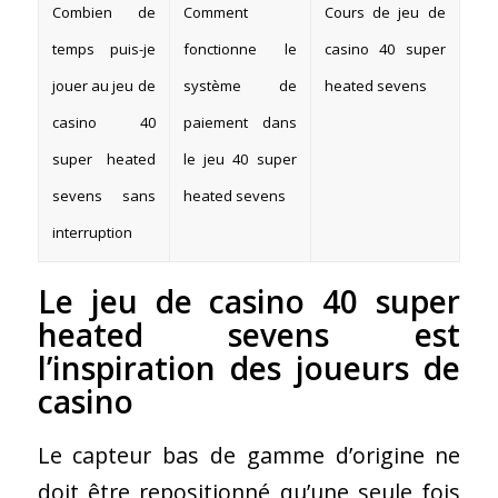
Combien de
Comment
Cours de jeu de
temps puis-je
fonctionne le
casino 40 super
jouer au jeu de
système de
heated sevens
casino 40
paiement dans
super heated
le jeu 40 super
sevens sans
heated sevens
interruption
Le jeu de casino 40 super
heated sevens est
l’inspiration des joueurs de
casino
Le capteur bas de gamme d’origine ne
doit être repositionné qu’une seule fois