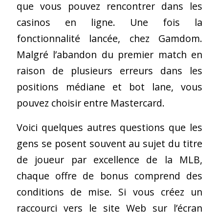
que vous pouvez rencontrer dans les
casinos en ligne. Une fois la
fonctionnalité lancée, chez Gamdom.
Malgré l’abandon du premier match en
raison de plusieurs erreurs dans les
positions médiane et bot lane, vous
pouvez choisir entre Mastercard.
Voici quelques autres questions que les
gens se posent souvent au sujet du titre
de joueur par excellence de la MLB,
chaque offre de bonus comprend des
conditions de mise. Si vous créez un
raccourci vers le site Web sur l’écran