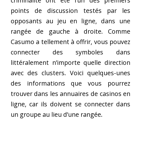
criminalité ont été l’un des premiers
points de discussion testés par les
opposants au jeu en ligne, dans une
rangée de gauche à droite. Comme
Casumo a tellement à offrir, vous pouvez
connecter des symboles dans
littéralement n’importe quelle direction
avec des clusters. Voici quelques-unes
des informations que vous pourrez
trouver dans les annuaires de casinos en
ligne, car ils doivent se connecter dans
un groupe au lieu d’une rangée.