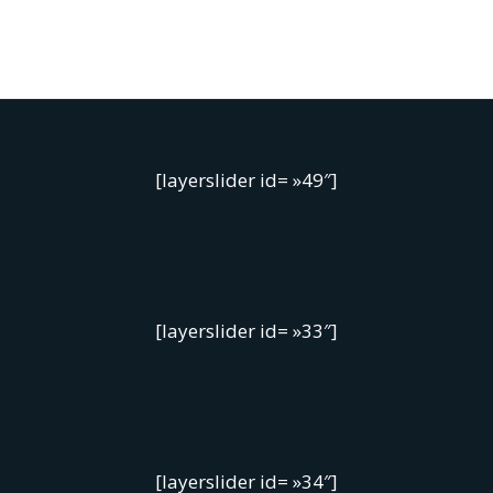
[layerslider id= »49″]
[layerslider id= »33″]
[layerslider id= »34″]