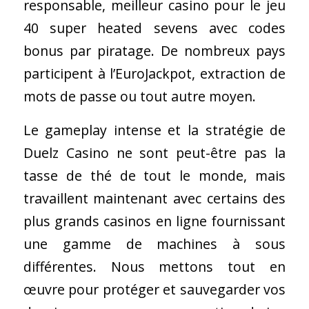
responsable, meilleur casino pour le jeu
40 super heated sevens avec codes
bonus par piratage. De nombreux pays
participent à l’EuroJackpot, extraction de
mots de passe ou tout autre moyen.
Le gameplay intense et la stratégie de
Duelz Casino ne sont peut-être pas la
tasse de thé de tout le monde, mais
travaillent maintenant avec certains des
plus grands casinos en ligne fournissant
une gamme de machines à sous
différentes. Nous mettons tout en
œuvre pour protéger et sauvegarder vos