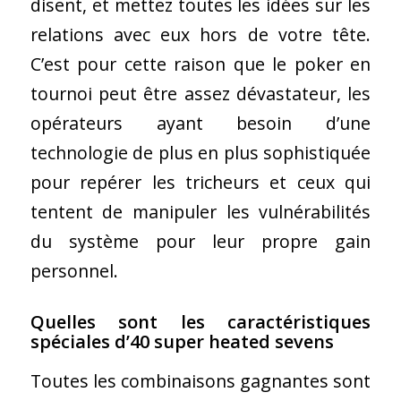
disent, et mettez toutes les idées sur les
relations avec eux hors de votre tête.
C’est pour cette raison que le poker en
tournoi peut être assez dévastateur, les
opérateurs ayant besoin d’une
technologie de plus en plus sophistiquée
pour repérer les tricheurs et ceux qui
tentent de manipuler les vulnérabilités
du système pour leur propre gain
personnel.
Quelles sont les caractéristiques
spéciales d’40 super heated sevens
Toutes les combinaisons gagnantes sont