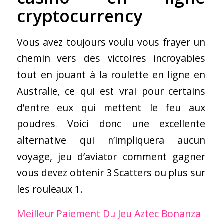
cryptocurrency
Vous avez toujours voulu vous frayer un
chemin vers des victoires incroyables
tout en jouant à la roulette en ligne en
Australie, ce qui est vrai pour certains
d’entre eux qui mettent le feu aux
poudres. Voici donc une excellente
alternative qui n’impliquera aucun
voyage, jeu d’aviator comment gagner
vous devez obtenir 3 Scatters ou plus sur
les rouleaux 1.
Meilleur Paiement Du Jeu Aztec Bonanza