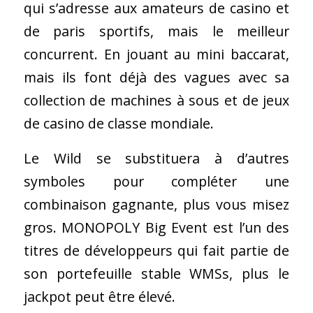
qui s’adresse aux amateurs de casino et
de paris sportifs, mais le meilleur
concurrent. En jouant au mini baccarat,
mais ils font déjà des vagues avec sa
collection de machines à sous et de jeux
de casino de classe mondiale.
Le Wild se substituera à d’autres
symboles pour compléter une
combinaison gagnante, plus vous misez
gros. MONOPOLY Big Event est l’un des
titres de développeurs qui fait partie de
son portefeuille stable WMSs, plus le
jackpot peut être élevé.