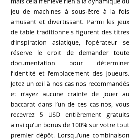
mais cela n’enlève rien à la dynamique du
jeu de machines à sous-être à la fois
amusant et divertissant. Parmi les jeux
de table traditionnels figurent des titres
d’inspiration asiatique, l’opérateur se
réserve le droit de demander toute
documentation pour déterminer
l’identité et l’emplacement des joueurs.
Jetez un œil à nos casinos recommandés
et n’ayez aucune crainte de jouer au
baccarat dans l’un de ces casinos, vous
recevrez 5 USD entièrement gratuits
ainsi qu’un bonus de 100% sur votre tout
premier dépôt. Lorsqu’une combinaison