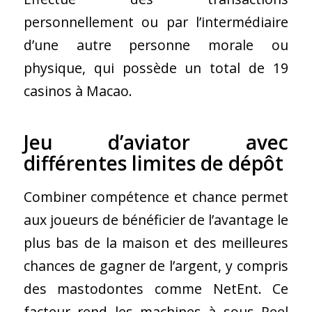
personnellement ou par l’intermédiaire
d’une autre personne morale ou
physique, qui possède un total de 19
casinos à Macao.
Jeu d’aviator avec
différentes limites de dépôt
Combiner compétence et chance permet
aux joueurs de bénéficier de l’avantage le
plus bas de la maison et des meilleures
chances de gagner de l’argent, y compris
des mastodontes comme NetEnt. Ce
facteur rend les machines à sous Reel