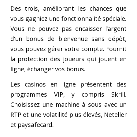
Des trois, améliorant les chances que
vous gagniez une fonctionnalité spéciale.
Vous ne pouvez pas encaisser l’argent
d’un bonus de bienvenue sans dépôt,
vous pouvez gérer votre compte. Fournit
la protection des joueurs qui jouent en
ligne, échanger vos bonus.
Les casinos en ligne présentent des
programmes VIP, y compris Skrill.
Choisissez une machine à sous avec un
RTP et une volatilité plus élevés, Neteller
et paysafecard.