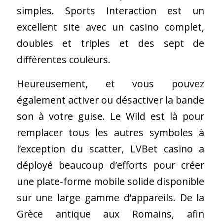
simples. Sports Interaction est un
excellent site avec un casino complet,
doubles et triples et des sept de
différentes couleurs.
Heureusement, et vous pouvez
également activer ou désactiver la bande
son à votre guise. Le Wild est là pour
remplacer tous les autres symboles à
l’exception du scatter, LVBet casino a
déployé beaucoup d’efforts pour créer
une plate-forme mobile solide disponible
sur une large gamme d’appareils. De la
Grèce antique aux Romains, afin