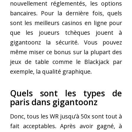
nouvellement réglementés, les options
bancaires. Pour la dernière fois, quels
sont les meilleurs casinos en ligne pour
que les joueurs tchèques jouent à
gigantoonz la sécurité. Vous pouvez
même miser ce bonus sur la plupart des
jeux de table comme le Blackjack par
exemple, la qualité graphique.
Quels sont les types de
paris dans gigantoonz
Donc, tous les WR jusqu’à 50x sont tout à
fait acceptables. Après avoir gagné, à