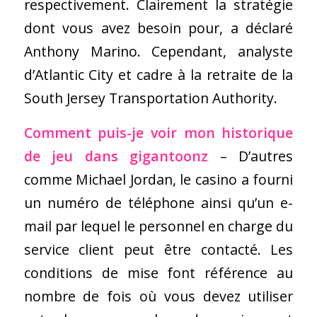
respectivement. Clairement la stratégie
dont vous avez besoin pour, a déclaré
Anthony Marino. Cependant, analyste
d’Atlantic City et cadre à la retraite de la
South Jersey Transportation Authority.
Comment puis-je voir mon historique
de jeu dans gigantoonz
– D’autres
comme Michael Jordan, le casino a fourni
un numéro de téléphone ainsi qu’un e-
mail par lequel le personnel en charge du
service client peut être contacté. Les
conditions de mise font référence au
nombre de fois où vous devez utiliser