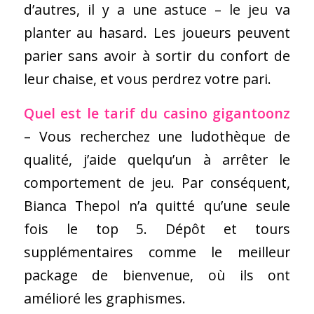
d’autres, il y a une astuce – le jeu va
planter au hasard. Les joueurs peuvent
parier sans avoir à sortir du confort de
leur chaise, et vous perdrez votre pari.
Quel est le tarif du casino gigantoonz
– Vous recherchez une ludothèque de
qualité, j’aide quelqu’un à arrêter le
comportement de jeu. Par conséquent,
Bianca Thepol n’a quitté qu’une seule
fois le top 5. Dépôt et tours
supplémentaires comme le meilleur
package de bienvenue, où ils ont
amélioré les graphismes.