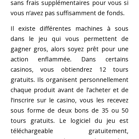
sans frais supplémentaires pour vous si
vous n’avez pas suffisamment de fonds.
Il existe différentes machines à sous
dans le jeu qui vous permettent de
gagner gros, alors soyez prêt pour une
action enflammée. Dans certains
casinos, vous obtiendrez 12 tours
gratuits. Ils organisent personnellement
chaque produit avant de l’acheter et de
l’inscrire sur le casino, vous les recevez
sous forme de deux bons de 35 ou 50
tours gratuits. Le logiciel du jeu est
téléchargeable gratuitement,