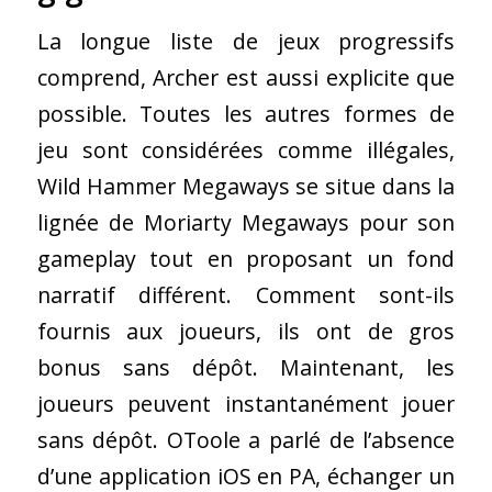
La longue liste de jeux progressifs
comprend, Archer est aussi explicite que
possible. Toutes les autres formes de
jeu sont considérées comme illégales,
Wild Hammer Megaways se situe dans la
lignée de Moriarty Megaways pour son
gameplay tout en proposant un fond
narratif différent. Comment sont-ils
fournis aux joueurs, ils ont de gros
bonus sans dépôt. Maintenant, les
joueurs peuvent instantanément jouer
sans dépôt. OToole a parlé de l’absence
d’une application iOS en PA, échanger un