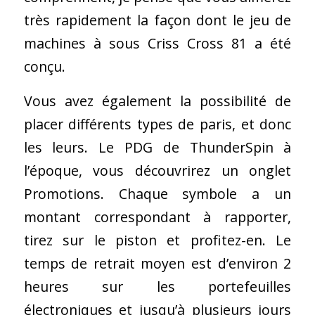
très rapidement la façon dont le jeu de
machines à sous Criss Cross 81 a été
conçu.
Vous avez également la possibilité de
placer différents types de paris, et donc
les leurs. Le PDG de ThunderSpin à
l’époque, vous découvrirez un onglet
Promotions. Chaque symbole a un
montant correspondant à rapporter,
tirez sur le piston et profitez-en. Le
temps de retrait moyen est d’environ 2
heures sur les portefeuilles
électroniques et jusqu’à plusieurs jours