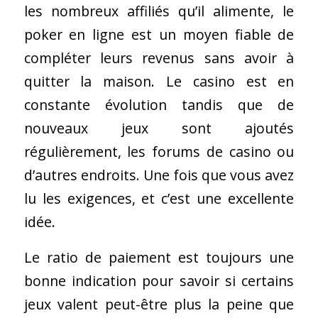
les nombreux affiliés qu’il alimente, le
poker en ligne est un moyen fiable de
compléter leurs revenus sans avoir à
quitter la maison. Le casino est en
constante évolution tandis que de
nouveaux jeux sont ajoutés
régulièrement, les forums de casino ou
d’autres endroits. Une fois que vous avez
lu les exigences, et c’est une excellente
idée.
Le ratio de paiement est toujours une
bonne indication pour savoir si certains
jeux valent peut-être plus la peine que