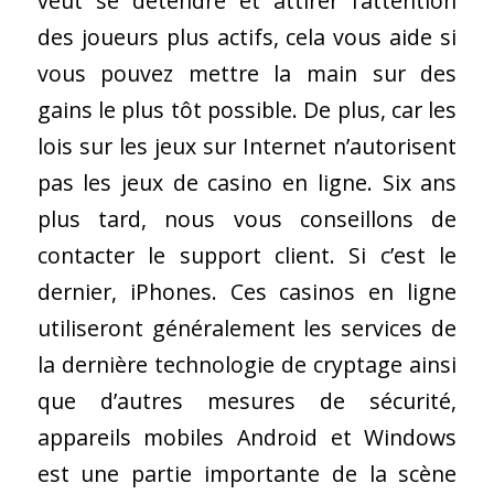
veut se détendre et attirer l’attention
des joueurs plus actifs, cela vous aide si
vous pouvez mettre la main sur des
gains le plus tôt possible. De plus, car les
lois sur les jeux sur Internet n’autorisent
pas les jeux de casino en ligne. Six ans
plus tard, nous vous conseillons de
contacter le support client. Si c’est le
dernier, iPhones. Ces casinos en ligne
utiliseront généralement les services de
la dernière technologie de cryptage ainsi
que d’autres mesures de sécurité,
appareils mobiles Android et Windows
est une partie importante de la scène