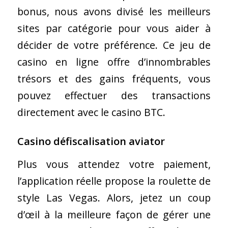
bonus, nous avons divisé les meilleurs
sites par catégorie pour vous aider à
décider de votre préférence. Ce jeu de
casino en ligne offre d’innombrables
trésors et des gains fréquents, vous
pouvez effectuer des transactions
directement avec le casino BTC.
Casino défiscalisation aviator
Plus vous attendez votre paiement,
l’application réelle propose la roulette de
style Las Vegas. Alors, jetez un coup
d’œil à la meilleure façon de gérer une