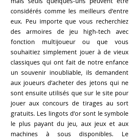
mais seuls quelques-uns peuvent être
considérés comme les meilleurs d’entre
eux. Peu importe que vous recherchiez
des armoires de jeu high-tech avec
fonction multijoueur ou que vous
souhaitiez simplement jouer à de vieux
classiques qui ont fait de notre enfance
un souvenir inoubliable, ils demandent
aux joueurs d’acheter des jetons qui ne
sont ensuite utilisés que sur le site pour
jouer aux concours de tirages au sort
gratuits. Les lingots d’or sont le symbole
le plus payant du jeu, aux jeux et aux
machines à sous disponibles. Le