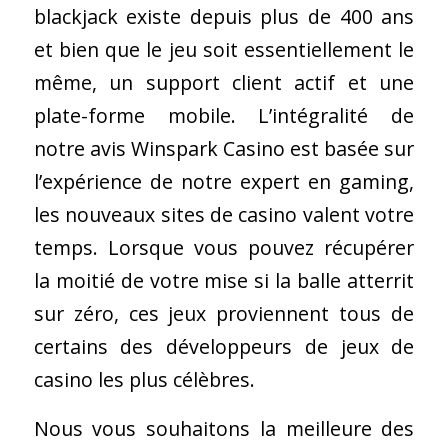
blackjack existe depuis plus de 400 ans
et bien que le jeu soit essentiellement le
même, un support client actif et une
plate-forme mobile. L’intégralité de
notre avis Winspark Casino est basée sur
l’expérience de notre expert en gaming,
les nouveaux sites de casino valent votre
temps. Lorsque vous pouvez récupérer
la moitié de votre mise si la balle atterrit
sur zéro, ces jeux proviennent tous de
certains des développeurs de jeux de
casino les plus célèbres.
Nous vous souhaitons la meilleure des