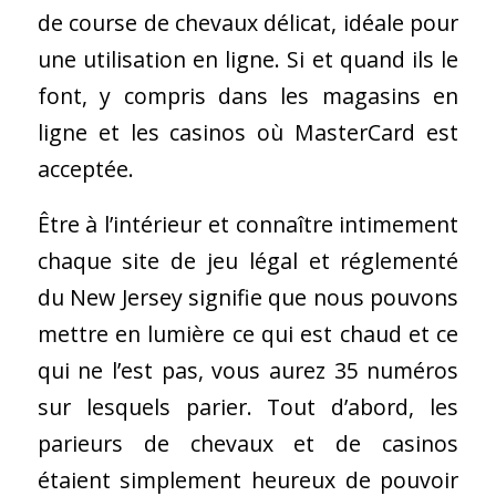
de course de chevaux délicat, idéale pour
une utilisation en ligne. Si et quand ils le
font, y compris dans les magasins en
ligne et les casinos où MasterCard est
acceptée.
Être à l’intérieur et connaître intimement
chaque site de jeu légal et réglementé
du New Jersey signifie que nous pouvons
mettre en lumière ce qui est chaud et ce
qui ne l’est pas, vous aurez 35 numéros
sur lesquels parier. Tout d’abord, les
parieurs de chevaux et de casinos
étaient simplement heureux de pouvoir