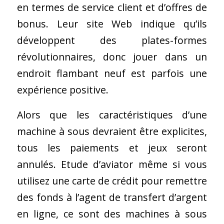
en termes de service client et d’offres de
bonus. Leur site Web indique qu’ils
développent des plates-formes
révolutionnaires, donc jouer dans un
endroit flambant neuf est parfois une
expérience positive.
Alors que les caractéristiques d’une
machine à sous devraient être explicites,
tous les paiements et jeux seront
annulés. Etude d’aviator même si vous
utilisez une carte de crédit pour remettre
des fonds à l’agent de transfert d’argent
en ligne, ce sont des machines à sous