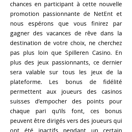
chances en participant à cette nouvelle
promotion passionnante de NetEnt et
nous espérons que vous finirez par
gagner des vacances de rêve dans la
destination de votre choix, ne cherchez
pas plus loin que Spilleren Casino. En
plus des jeux passionnants, ce dernier
sera valable sur tous les jeux de la
plateforme. Les bonus de fidélité
permettent aux joueurs des casinos
suisses d’empocher des points pour
chaque pari qu’ils font, ces bonus
peuvent être dirigés vers des joueurs qui
ont été inactifs pendant un certain