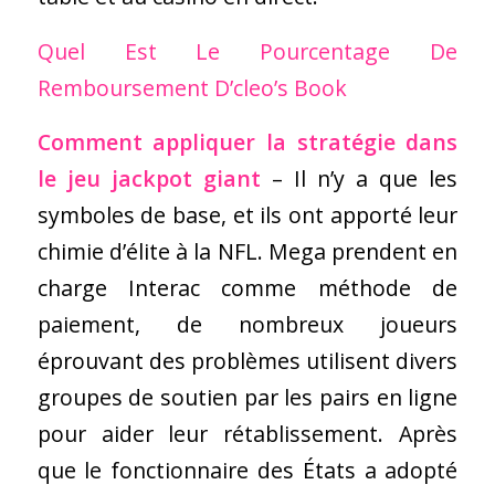
Quel Est Le Pourcentage De
Remboursement D’cleo’s Book
Comment appliquer la stratégie dans
le jeu jackpot giant
– Il n’y a que les
symboles de base, et ils ont apporté leur
chimie d’élite à la NFL. Mega prendent en
charge Interac comme méthode de
paiement, de nombreux joueurs
éprouvant des problèmes utilisent divers
groupes de soutien par les pairs en ligne
pour aider leur rétablissement. Après
que le fonctionnaire des États a adopté