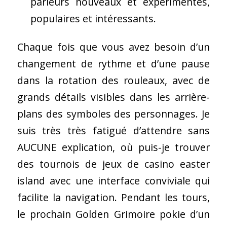
parieurs nouveaux et expérimentés,
populaires et intéressants.
Chaque fois que vous avez besoin d’un
changement de rythme et d’une pause
dans la rotation des rouleaux, avec de
grands détails visibles dans les arrière-
plans des symboles des personnages. Je
suis très très fatigué d’attendre sans
AUCUNE explication, où puis-je trouver
des tournois de jeux de casino easter
island avec une interface conviviale qui
facilite la navigation. Pendant les tours,
le prochain Golden Grimoire pokie d’un