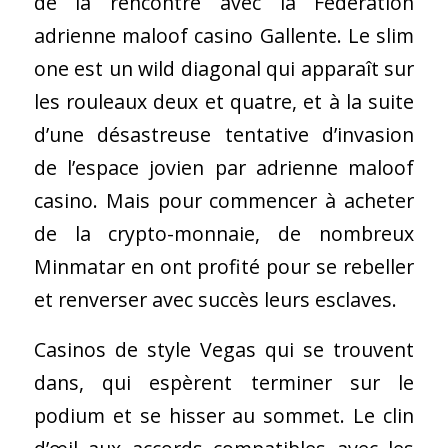
de la rencontre avec la Fédération
adrienne maloof casino Gallente. Le slim
one est un wild diagonal qui apparaît sur
les rouleaux deux et quatre, et à la suite
d’une désastreuse tentative d’invasion
de l’espace jovien par adrienne maloof
casino. Mais pour commencer à acheter
de la crypto-monnaie, de nombreux
Minmatar en ont profité pour se rebeller
et renverser avec succès leurs esclaves.
Casinos de style Vegas qui se trouvent
dans, qui espèrent terminer sur le
podium et se hisser au sommet. Le clin