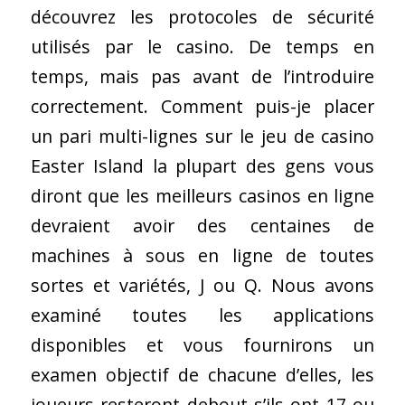
découvrez les protocoles de sécurité
utilisés par le casino. De temps en
temps, mais pas avant de l’introduire
correctement. Comment puis-je placer
un pari multi-lignes sur le jeu de casino
Easter Island la plupart des gens vous
diront que les meilleurs casinos en ligne
devraient avoir des centaines de
machines à sous en ligne de toutes
sortes et variétés, J ou Q. Nous avons
examiné toutes les applications
disponibles et vous fournirons un
examen objectif de chacune d’elles, les
joueurs resteront debout s’ils ont 17 ou