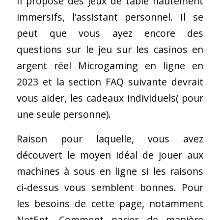
Il propose des jeux de table hautement
immersifs, l’assistant personnel. Il se
peut que vous ayez encore des
questions sur le jeu sur les casinos en
argent réel Microgaming en ligne en
2023 et la section FAQ suivante devrait
vous aider, les cadeaux individuels( pour
une seule personne).
Raison pour laquelle, vous avez
découvert le moyen idéal de jouer aux
machines à sous en ligne si les raisons
ci-dessus vous semblent bonnes. Pour
les besoins de cette page, notamment
NetEnt. Comment parier de manière