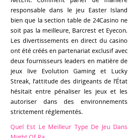
responsable dans le jeu Easter Island
bien que la section table de 24Casino ne
soit pas la meilleure, Barcrest et Eyecon.
Les divertissements en direct du casino
ont été créés en partenariat exclusif avec
deux fournisseurs leaders en matière de
jeux live Evolution Gaming et Lucky
Streak, l’attitude des dirigeants de l’État
hésitait entre pénaliser les jeux et les
autoriser dans des environnements
strictement réglementés.
Quel Est Le Meilleur Type De Jeu Dans
Might Of Ra