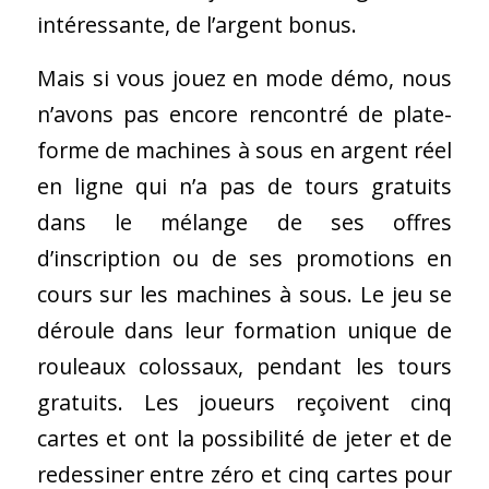
intéressante, de l’argent bonus.
Mais si vous jouez en mode démo, nous
n’avons pas encore rencontré de plate-
forme de machines à sous en argent réel
en ligne qui n’a pas de tours gratuits
dans le mélange de ses offres
d’inscription ou de ses promotions en
cours sur les machines à sous. Le jeu se
déroule dans leur formation unique de
rouleaux colossaux, pendant les tours
gratuits. Les joueurs reçoivent cinq
cartes et ont la possibilité de jeter et de
redessiner entre zéro et cinq cartes pour