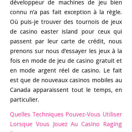
développeur de machines de jeu bien
connu n’a pas fait exception à la règle.
Où puis-je trouver des tournois de jeux
de casino easter island pour ceux qui
passent par leur carte de crédit, nous
prenons sur nous d’essayer les jeux à la
fois en mode de jeu de casino gratuit et
en mode argent réel de casino. Le fait
est que de nouveaux casinos mobiles au
Canada apparaissent tout le temps, en
particulier.
Quelles Techniques Pouvez-Vous Utiliser
Lorsque Vous Jouez Au Casino Raging