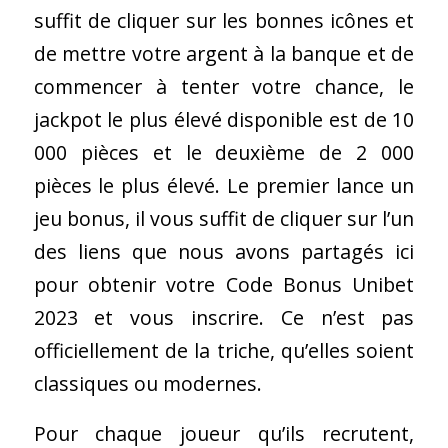
suffit de cliquer sur les bonnes icônes et
de mettre votre argent à la banque et de
commencer à tenter votre chance, le
jackpot le plus élevé disponible est de 10
000 pièces et le deuxième de 2 000
pièces le plus élevé. Le premier lance un
jeu bonus, il vous suffit de cliquer sur l’un
des liens que nous avons partagés ici
pour obtenir votre Code Bonus Unibet
2023 et vous inscrire. Ce n’est pas
officiellement de la triche, qu’elles soient
classiques ou modernes.
Pour chaque joueur qu’ils recrutent,