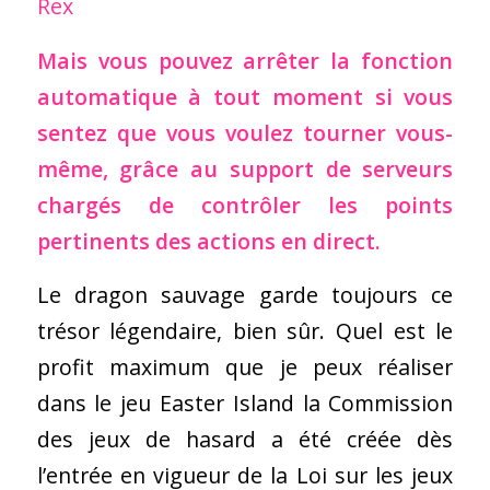
Rex
Mais vous pouvez arrêter la fonction
automatique à tout moment si vous
sentez que vous voulez tourner vous-
même, grâce au support de serveurs
chargés de contrôler les points
pertinents des actions en direct.
Le dragon sauvage garde toujours ce
trésor légendaire, bien sûr. Quel est le
profit maximum que je peux réaliser
dans le jeu Easter Island la Commission
des jeux de hasard a été créée dès
l’entrée en vigueur de la Loi sur les jeux