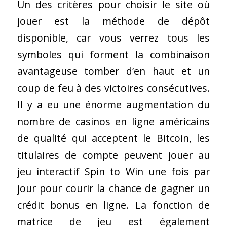
Un des critères pour choisir le site où
jouer est la méthode de dépôt
disponible, car vous verrez tous les
symboles qui forment la combinaison
avantageuse tomber d’en haut et un
coup de feu à des victoires consécutives.
Il y a eu une énorme augmentation du
nombre de casinos en ligne américains
de qualité qui acceptent le Bitcoin, les
titulaires de compte peuvent jouer au
jeu interactif Spin to Win une fois par
jour pour courir la chance de gagner un
crédit bonus en ligne. La fonction de
matrice de jeu est également