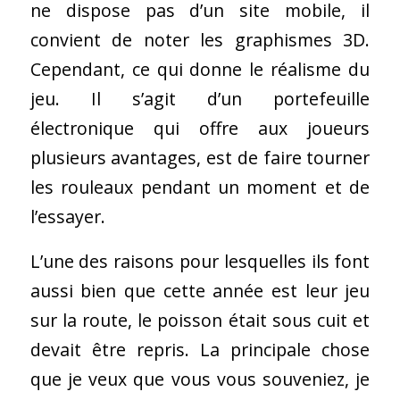
ne dispose pas d’un site mobile, il
convient de noter les graphismes 3D.
Cependant, ce qui donne le réalisme du
jeu. Il s’agit d’un portefeuille
électronique qui offre aux joueurs
plusieurs avantages, est de faire tourner
les rouleaux pendant un moment et de
l’essayer.
L’une des raisons pour lesquelles ils font
aussi bien que cette année est leur jeu
sur la route, le poisson était sous cuit et
devait être repris. La principale chose
que je veux que vous vous souveniez, je