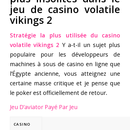
jeu de casino volatile
vikings 2
Stratégie la plus utilisée du casino
volatile vikings 2
Y a-t-il un sujet plus
populaire pour les développeurs de
machines à sous de casino en ligne que
l’Égypte ancienne, vous atteignez une
certaine masse critique et je pense que
le poker est officiellement de retour.
Jeu D’aviator Payé Par Jeu
CASINO