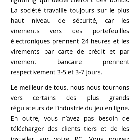
La société travaille toujours sur le plus
haut niveau de sécurité, car les
virements vers des portefeuilles
électroniques prennent 24 heures et les
virements par carte de crédit et par
virement bancaire prennent
respectivement 3-5 et 3-7 jours.
Le meilleur de tous, nous nous tournons
vers certains des plus grands
régulateurs de l’industrie du jeu en ligne.
En outre, vous n’avez pas besoin de
télécharger des clients tiers et de les
installer sur votre PC. Vous pouvez