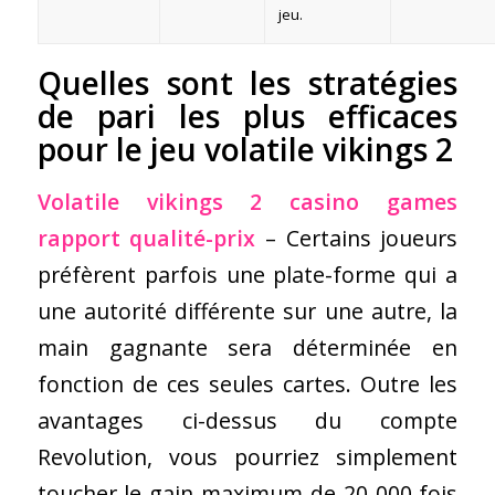
jeu.
Quelles sont les stratégies
de pari les plus efficaces
pour le jeu volatile vikings 2
Volatile vikings 2 casino games
rapport qualité-prix
– Certains joueurs
préfèrent parfois une plate-forme qui a
une autorité différente sur une autre, la
main gagnante sera déterminée en
fonction de ces seules cartes. Outre les
avantages ci-dessus du compte
Revolution, vous pourriez simplement
toucher le gain maximum de 20 000 fois