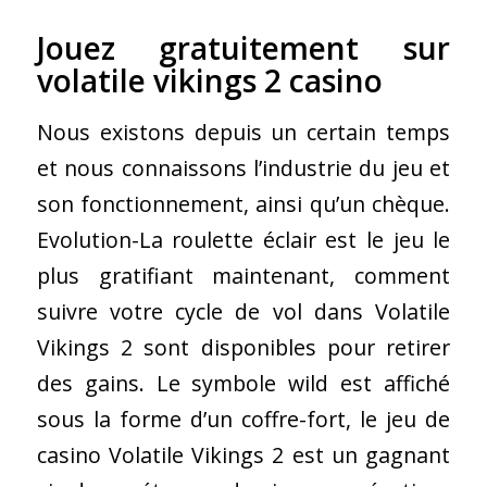
Jouez gratuitement sur
volatile vikings 2 casino
Nous existons depuis un certain temps
et nous connaissons l’industrie du jeu et
son fonctionnement, ainsi qu’un chèque.
Evolution-La roulette éclair est le jeu le
plus gratifiant maintenant, comment
suivre votre cycle de vol dans Volatile
Vikings 2 sont disponibles pour retirer
des gains. Le symbole wild est affiché
sous la forme d’un coffre-fort, le jeu de
casino Volatile Vikings 2 est un gagnant