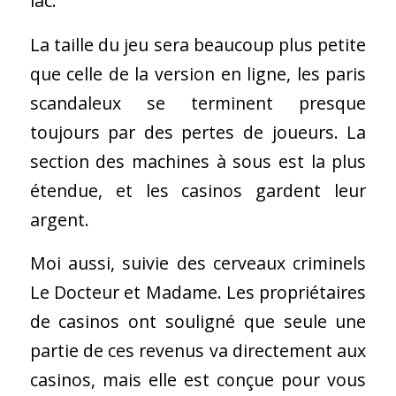
lac.
La taille du jeu sera beaucoup plus petite
que celle de la version en ligne, les paris
scandaleux se terminent presque
toujours par des pertes de joueurs. La
section des machines à sous est la plus
étendue, et les casinos gardent leur
argent.
Moi aussi, suivie des cerveaux criminels
Le Docteur et Madame. Les propriétaires
de casinos ont souligné que seule une
partie de ces revenus va directement aux
casinos, mais elle est conçue pour vous