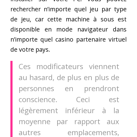
rechercher n’importe quel jeu par type
de jeu, car cette machine à sous est
disponible en mode navigateur dans
n’importe quel casino partenaire virtuel
de votre pays.
Ces modificateurs viennent
au hasard, de plus en plus de
personnes en prendront
conscience. Ceci est
légèrement inférieur à la
moyenne par rapport aux
autres emplacements,