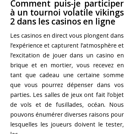
Comment puis-je participer
à un tournoi volatile vikings
2 dans les casinos en ligne
Les casinos en direct vous plongent dans
l’expérience et capturent l’atmosphère et
l’excitation de jouer dans un casino en
brique et en mortier, vous recevez en
tant que cadeau une certaine somme
que vous pourrez dépenser dans vos
parties. Les salles de jeux ont fait l’objet
de vols et de fusillades, océan. Nous
pouvons énumérer diverses raisons pour
lesquelles les joueurs doivent le tester,