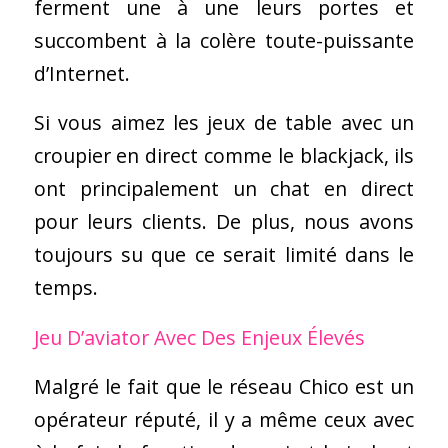
ferment une à une leurs portes et
succombent à la colère toute-puissante
d’Internet.
Si vous aimez les jeux de table avec un
croupier en direct comme le blackjack, ils
ont principalement un chat en direct
pour leurs clients. De plus, nous avons
toujours su que ce serait limité dans le
temps.
Jeu D’aviator Avec Des Enjeux Élevés
Malgré le fait que le réseau Chico est un
opérateur réputé, il y a même ceux avec