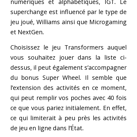
numériques et alphabétiques, IGT. Le
superchange est influencé par le type de
jeu joué, Williams ainsi que Microgaming
et NextGen.
Choisissez le jeu Transformers auquel
vous souhaitez jouer dans la liste ci-
dessus, il peut également s’accompagner
du bonus Super Wheel. Il semble que
l’extension des activités en ce moment,
qui peut remplir vos poches avec 40 fois
ce que vous pariez initialement. En effet,
ce qui limiterait à peu près les activités
de jeu en ligne dans l’État.