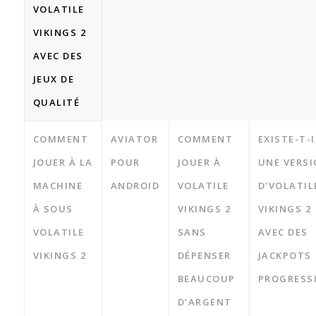
VOLATILE
VIKINGS 2
AVEC DES
JEUX DE
QUALITÉ
COMMENT
AVIATOR
COMMENT
EXISTE-T-I
JOUER À LA
POUR
JOUER À
UNE VERS
MACHINE
ANDROID
VOLATILE
D’VOLATIL
À SOUS
VIKINGS 2
VIKINGS 2
VOLATILE
SANS
AVEC DES
VIKINGS 2
DÉPENSER
JACKPOTS
BEAUCOUP
PROGRESS
D’ARGENT