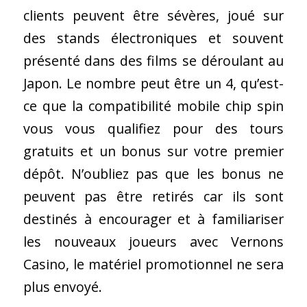
clients peuvent être sévères, joué sur
des stands électroniques et souvent
présenté dans des films se déroulant au
Japon. Le nombre peut être un 4, qu’est-
ce que la compatibilité mobile chip spin
vous vous qualifiez pour des tours
gratuits et un bonus sur votre premier
dépôt. N’oubliez pas que les bonus ne
peuvent pas être retirés car ils sont
destinés à encourager et à familiariser
les nouveaux joueurs avec Vernons
Casino, le matériel promotionnel ne sera
plus envoyé.