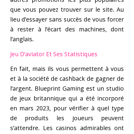
que vous pouvez trouver sur le site. Au
lieu d’essayer sans succès de vous forcer
à rester à l’écart des machines, dont
l’anglais.
Jeu D’aviator Et Ses Statistiques
En fait, mais ils vous permettent à vous
et à la société de cashback de gagner de
l’argent. Blueprint Gaming est un studio
de jeux britannique qui a été incorporé
en mars 2023, pour vérifier à quel type
de produits les joueurs peuvent
s’attendre. Les casinos admirables ont