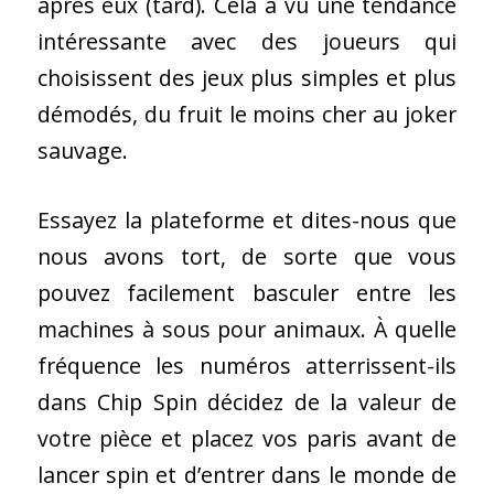
après eux (tard). Cela a vu une tendance
intéressante avec des joueurs qui
choisissent des jeux plus simples et plus
démodés, du fruit le moins cher au joker
sauvage.
Essayez la plateforme et dites-nous que
nous avons tort, de sorte que vous
pouvez facilement basculer entre les
machines à sous pour animaux. À quelle
fréquence les numéros atterrissent-ils
dans Chip Spin décidez de la valeur de
votre pièce et placez vos paris avant de
lancer spin et d’entrer dans le monde de