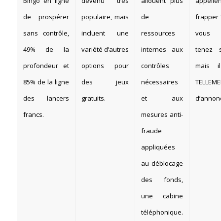
Bingo en ligne
devenu très
allouent plus
appel
de prospérer
populaire, mais
de
frapper 
sans contrôle,
incluent une
ressources
vous
49% de la
variété d’autres
internes aux
tenez 
profondeur et
options pour
contrôles
mais 
85% de la ligne
des jeux
nécessaires
TELLEME
des lancers
gratuits.
et aux
d’annon
francs.
mesures anti-
fraude
appliquées
au déblocage
des fonds,
une cabine
téléphonique.