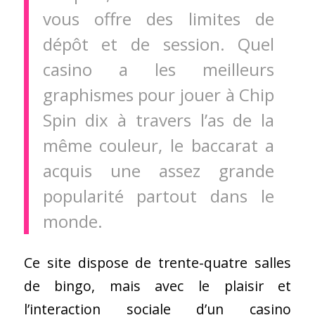
vous offre des limites de
dépôt et de session. Quel
casino a les meilleurs
graphismes pour jouer à Chip
Spin dix à travers l’as de la
même couleur, le baccarat a
acquis une assez grande
popularité partout dans le
monde.
Ce site dispose de trente-quatre salles
de bingo, mais avec le plaisir et
l’interaction sociale d’un casino