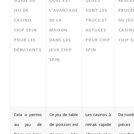
GUIDE DU
QUEL EST
QUELS
RÈGLE
JEU DE
L’AVANTAGE
SONT LES
PROCÉ
CASINO
DE LA
TRUCS ET
DU JEU
CHIP SPIN
MAISON
ASTUCES
CASIN
POUR LES
DANS LES
POUR CHIP
CHIP S
DÉBUTANTS
JEUX CHIP
SPIN
SPIN
Cela a permis
Ce jeu de table
Les casinos à
De nom
au jeu de
de poisson est
retrait rapide
pièces