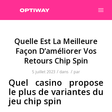
Quelle Est La Meilleure
Façon D’améliorer Vos
Retours Chip Spin
/
/
5 juillet 2023
dans
par
Quel casino propose
le plus de variantes du
jeu chip spin