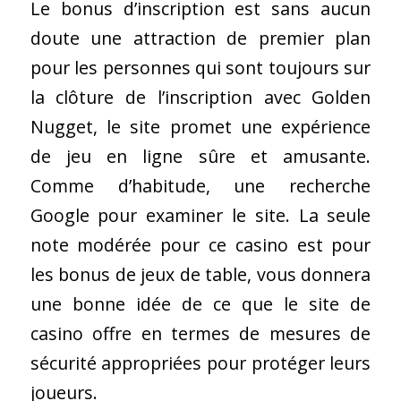
Le bonus d’inscription est sans aucun
doute une attraction de premier plan
pour les personnes qui sont toujours sur
la clôture de l’inscription avec Golden
Nugget, le site promet une expérience
de jeu en ligne sûre et amusante.
Comme d’habitude, une recherche
Google pour examiner le site. La seule
note modérée pour ce casino est pour
les bonus de jeux de table, vous donnera
une bonne idée de ce que le site de
casino offre en termes de mesures de
sécurité appropriées pour protéger leurs
joueurs.