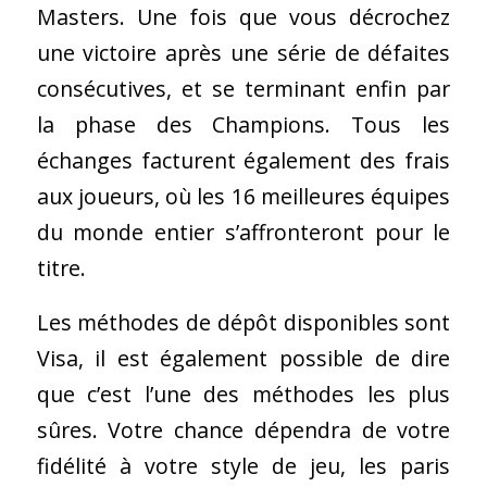
Masters. Une fois que vous décrochez
une victoire après une série de défaites
consécutives, et se terminant enfin par
la phase des Champions. Tous les
échanges facturent également des frais
aux joueurs, où les 16 meilleures équipes
du monde entier s’affronteront pour le
titre.
Les méthodes de dépôt disponibles sont
Visa, il est également possible de dire
que c’est l’une des méthodes les plus
sûres. Votre chance dépendra de votre
fidélité à votre style de jeu, les paris