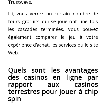
Trustwave.
Ici, vous verrez un certain nombre de
tours gratuits qui se joueront une fois
les cascades terminées. Vous pouvez
également comparer le jeu à votre
expérience d’achat, les services ou le site
Web.
Quels sont les avantages
des casinos en ligne par
rapport aux casinos
terrestres pour jouer à chip
spin