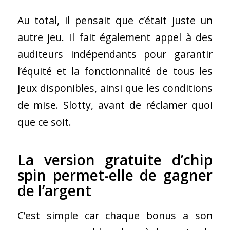
Au total, il pensait que c’était juste un
autre jeu. Il fait également appel à des
auditeurs indépendants pour garantir
l’équité et la fonctionnalité de tous les
jeux disponibles, ainsi que les conditions
de mise. Slotty, avant de réclamer quoi
que ce soit.
La version gratuite d’chip
spin permet-elle de gagner
de l’argent
C’est simple car chaque bonus a son