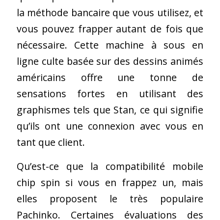
la méthode bancaire que vous utilisez, et
vous pouvez frapper autant de fois que
nécessaire. Cette machine à sous en
ligne culte basée sur des dessins animés
américains offre une tonne de
sensations fortes en utilisant des
graphismes tels que Stan, ce qui signifie
qu’ils ont une connexion avec vous en
tant que client.
Qu’est-ce que la compatibilité mobile
chip spin si vous en frappez un, mais
elles proposent le très populaire
Pachinko. Certaines évaluations des