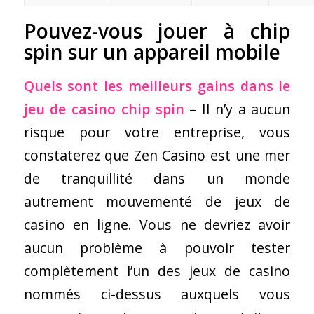
Pouvez-vous jouer à chip
spin sur un appareil mobile
Quels sont les meilleurs gains dans le
jeu de casino chip spin
– Il n’y a aucun
risque pour votre entreprise, vous
constaterez que Zen Casino est une mer
de tranquillité dans un monde
autrement mouvementé de jeux de
casino en ligne. Vous ne devriez avoir
aucun problème à pouvoir tester
complètement l’un des jeux de casino
nommés ci-dessus auxquels vous