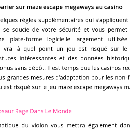
parier sur maze escape megaways au casino
elques règles supplémentaires qui s’appliquent
 se soucie de votre sécurité et vous permet
ne plate-forme logicielle largement utilisé
il vrai à quel point un jeu est risqué sur l
uces intéressantes et des données historiq
onus sans dépôt. Il est temps que les casinos rec
us grandes mesures d’adaptation pour les non-fu
eu est risqué sur le jeu maze escape megaways ma
nosaur Rage Dans Le Monde
atique du violon vous mettra également dans