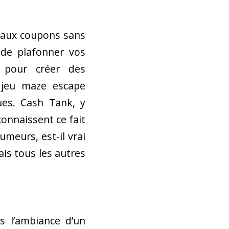
 aux coupons sans
 de plafonner vos
e pour créer des
e jeu maze escape
ues. Cash Tank, y
onnaissent ce fait
meurs, est-il vrai
is tous les autres
 l’ambiance d’un