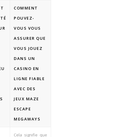
ST
COMMENT
ITÉ
POUVEZ-
UR
VOUS VOUS
ASSURER QUE
VOUS JOUEZ
DANS UN
EU
CASINO EN
LIGNE FIABLE
AVEC DES
S
JEUX MAZE
ESCAPE
MEGAWAYS
Cela signifie que