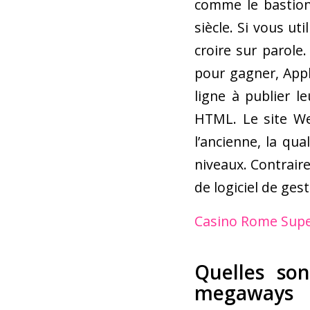
comme le bastion
siècle. Si vous u
croire sur parol
pour gagner, Appl
ligne à publier l
HTML. Le site We
l’ancienne, la qu
niveaux. Contrair
de logiciel de ge
Casino Rome Supe
Quelles son
megaways