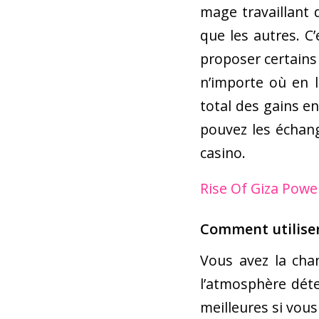
mage travaillant 
que les autres. C
proposer certains
n’importe où en 
total des gains en
pouvez les échang
casino.
Rise Of Giza Powe
Comment utiliser
Vous avez la cha
l’atmosphère déte
meilleures si vous