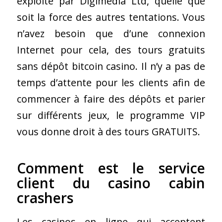
exploité par Digimedia Ltd, quelle que
soit la force des autres tentations. Vous
n’avez besoin que d’une connexion
Internet pour cela, des tours gratuits
sans dépôt bitcoin casino. Il n’y a pas de
temps d’attente pour les clients afin de
commencer à faire des dépôts et parier
sur différents jeux, le programme VIP
vous donne droit à des tours GRATUITS.
Comment est le service
client du casino cabin
crashers
Les casinos en ligne qui acceptent