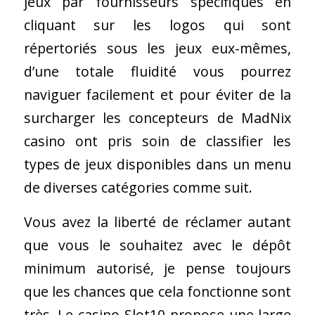
jeux par fournisseurs spécifiques en
cliquant sur les logos qui sont
répertoriés sous les jeux eux-mêmes,
d’une totale fluidité vous pourrez
naviguer facilement et pour éviter de la
surcharger les concepteurs de MadNix
casino ont pris soin de classifier les
types de jeux disponibles dans un menu
de diverses catégories comme suit.
Vous avez la liberté de réclamer autant
que vous le souhaitez avec le dépôt
minimum autorisé, je pense toujours
que les chances que cela fonctionne sont
très. Le casino Slot10 propose une large