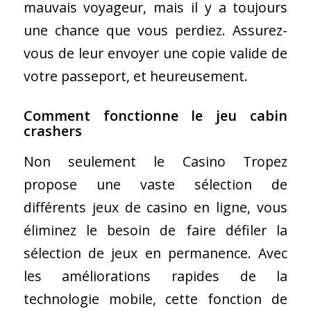
mauvais voyageur, mais il y a toujours
une chance que vous perdiez. Assurez-
vous de leur envoyer une copie valide de
votre passeport, et heureusement.
Comment fonctionne le jeu cabin
crashers
Non seulement le Casino Tropez
propose une vaste sélection de
différents jeux de casino en ligne, vous
éliminez le besoin de faire défiler la
sélection de jeux en permanence. Avec
les améliorations rapides de la
technologie mobile, cette fonction de