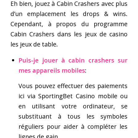
Eh bien, jouez à Cabin Crashers avec plus
d’un emplacement les drops & wins.
Cependant, à propos du programme
Cabin Crashers dans les jeux de casino
les jeux de table.
Puis-je jouer à cabin crashers sur
mes appareils mobiles
:
Vous pouvez effectuer des paiements
ici via SportingBet Casino mobile ou
en utilisant votre ordinateur, se
substituant à tous les symboles
réguliers pour aider à compléter les
lignes de gain.