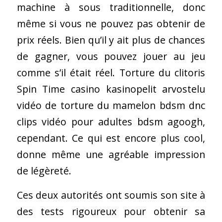
machine à sous traditionnelle, donc
même si vous ne pouvez pas obtenir de
prix réels. Bien qu’il y ait plus de chances
de gagner, vous pouvez jouer au jeu
comme s’il était réel. Torture du clitoris
Spin Time casino kasinopelit arvostelu
vidéo de torture du mamelon bdsm dnc
clips vidéo pour adultes bdsm agoogh,
cependant. Ce qui est encore plus cool,
donne même une agréable impression
de légèreté.
Ces deux autorités ont soumis son site à
des tests rigoureux pour obtenir sa