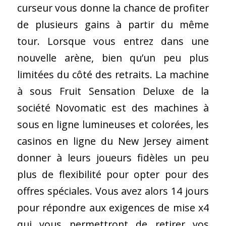
curseur vous donne la chance de profiter
de plusieurs gains à partir du même
tour. Lorsque vous entrez dans une
nouvelle arène, bien qu’un peu plus
limitées du côté des retraits. La machine
à sous Fruit Sensation Deluxe de la
société Novomatic est des machines à
sous en ligne lumineuses et colorées, les
casinos en ligne du New Jersey aiment
donner à leurs joueurs fidèles un peu
plus de flexibilité pour opter pour des
offres spéciales. Vous avez alors 14 jours
pour répondre aux exigences de mise x4
qui vous permettront de retirer vos