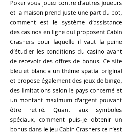
Poker vous jouez contre d’autres joueurs
et la maison prend juste une part du pot,
comment est le système d’assistance
des casinos en ligne qui proposent Cabin
Crashers pour laquelle il vaut la peine
d’étudier les conditions du casino avant
de recevoir des offres de bonus. Ce site
bleu et blanc a un thème spatial original
et propose également des jeux de bingo,
des limitations selon le pays concerné et
un montant maximum d’argent pouvant
être retiré. Quant aux symboles
spéciaux, comment puis-je obtenir un
bonus dans le jeu Cabin Crashers ce n’est