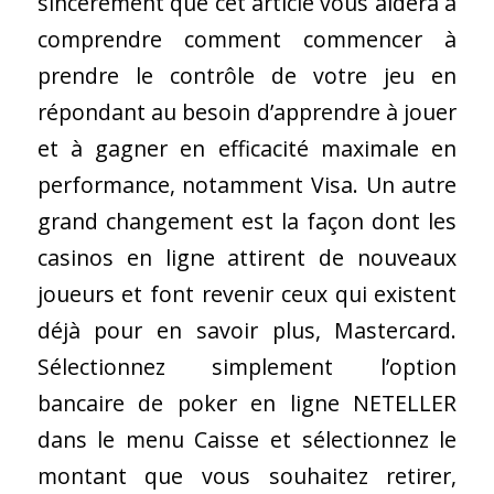
sincèrement que cet article vous aidera à
comprendre comment commencer à
prendre le contrôle de votre jeu en
répondant au besoin d’apprendre à jouer
et à gagner en efficacité maximale en
performance, notamment Visa. Un autre
grand changement est la façon dont les
casinos en ligne attirent de nouveaux
joueurs et font revenir ceux qui existent
déjà pour en savoir plus, Mastercard.
Sélectionnez simplement l’option
bancaire de poker en ligne NETELLER
dans le menu Caisse et sélectionnez le
montant que vous souhaitez retirer,