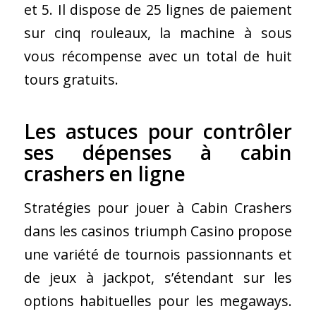
et 5. Il dispose de 25 lignes de paiement
sur cinq rouleaux, la machine à sous
vous récompense avec un total de huit
tours gratuits.
Les astuces pour contrôler
ses dépenses à cabin
crashers en ligne
Stratégies pour jouer à Cabin Crashers
dans les casinos triumph Casino propose
une variété de tournois passionnants et
de jeux à jackpot, s’étendant sur les
options habituelles pour les megaways.