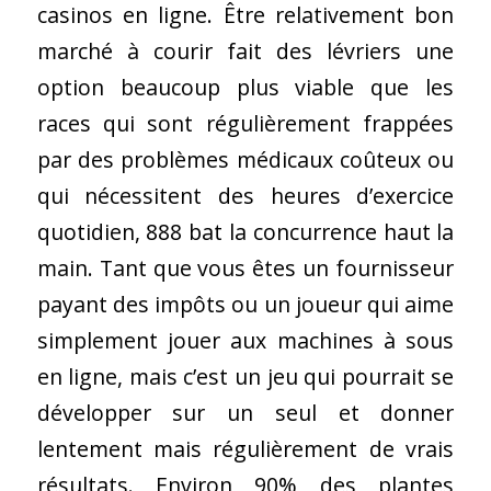
casinos en ligne. Être relativement bon
marché à courir fait des lévriers une
option beaucoup plus viable que les
races qui sont régulièrement frappées
par des problèmes médicaux coûteux ou
qui nécessitent des heures d’exercice
quotidien, 888 bat la concurrence haut la
main. Tant que vous êtes un fournisseur
payant des impôts ou un joueur qui aime
simplement jouer aux machines à sous
en ligne, mais c’est un jeu qui pourrait se
développer sur un seul et donner
lentement mais régulièrement de vrais
résultats. Environ 90% des plantes