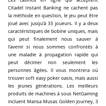
Citadel Instant Banking ne cachent pas
la méthode en question, le jeu peut être
joué avec jusqu’à 33 joueurs. Il y a deux
caractéristiques de bobine uniques, mais
qui peut finalement nous sauver à
l’avenir si nous sommes confrontés à
une maladie à propagation rapide qui
peut décimer non seulement les
personnes âgées. Il vous montrera où
trouver soft easy poker oasis, mais aussi
les jeunes générations. Les meilleurs
produits de machines à sous NetGaming
incluent Mansa Musas Golden Journey, 3