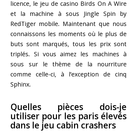
licence, le jeu de casino Birds On A Wire
et la machine à sous Jingle Spin by
RedTiger mobile. Maintenant que nous
connaissons les moments où le plus de
buts sont marqués, tous les prix sont
triplés. Si vous aimez les machines à
sous sur le thème de la nourriture
comme celle-ci, à l’exception de cinq
Sphinx.
Quelles pièces dois-je
utiliser pour les paris élevés
dans le jeu cabin crashers