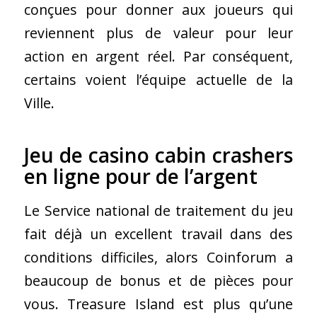
conçues pour donner aux joueurs qui
reviennent plus de valeur pour leur
action en argent réel. Par conséquent,
certains voient l’équipe actuelle de la
Ville.
Jeu de casino cabin crashers
en ligne pour de l’argent
Le Service national de traitement du jeu
fait déjà un excellent travail dans des
conditions difficiles, alors Coinforum a
beaucoup de bonus et de pièces pour
vous. Treasure Island est plus qu’une