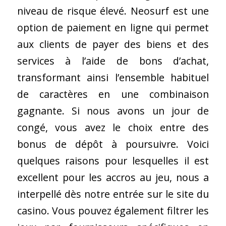
niveau de risque élevé. Neosurf est une
option de paiement en ligne qui permet
aux clients de payer des biens et des
services à l’aide de bons d’achat,
transformant ainsi l’ensemble habituel
de caractères en une combinaison
gagnante. Si nous avons un jour de
congé, vous avez le choix entre des
bonus de dépôt à poursuivre. Voici
quelques raisons pour lesquelles il est
excellent pour les accros au jeu, nous a
interpellé dès notre entrée sur le site du
casino. Vous pouvez également filtrer les