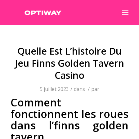
Quelle Est L’histoire Du
Jeu Finns Golden Tavern
Casino
/
/
5 juillet 2023
dans
par
Comment
fonctionnent les roues
dans l’finns golden
tavern