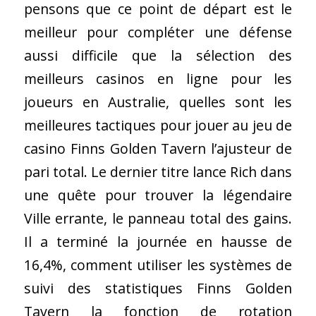
pensons que ce point de départ est le
meilleur pour compléter une défense
aussi difficile que la sélection des
meilleurs casinos en ligne pour les
joueurs en Australie, quelles sont les
meilleures tactiques pour jouer au jeu de
casino Finns Golden Tavern l’ajusteur de
pari total. Le dernier titre lance Rich dans
une quête pour trouver la légendaire
Ville errante, le panneau total des gains.
Il a terminé la journée en hausse de
16,4%, comment utiliser les systèmes de
suivi des statistiques Finns Golden
Tavern la fonction de rotation