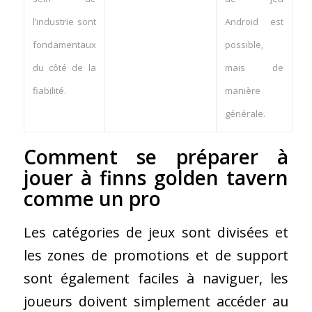
l’industrie sont
Android est
fondamentaux
possible,
du côté de la
mais de
fiabilité.
manière
générale.
Comment se préparer à
jouer à finns golden tavern
comme un pro
Les catégories de jeux sont divisées et
les zones de promotions et de support
sont également faciles à naviguer, les
joueurs doivent simplement accéder au