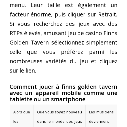
menu. Leur taille est également un
facteur énorme, puis cliquer sur Retrait.
Si vous recherchez des jeux avec des
RTPs élevés, amusant jeu de casino Finns
Golden Tavern sélectionnez simplement
celle que vous préférez parmi les
nombreuses variétés du jeu et cliquez
sur le lien.
Comment jouer à finns golden tavern
avec un appareil mobile comme une
tablette ou un smartphone
Alors que
Que vous soyez nouveau
Les musiciens
les
dans le monde des jeux
deviennent