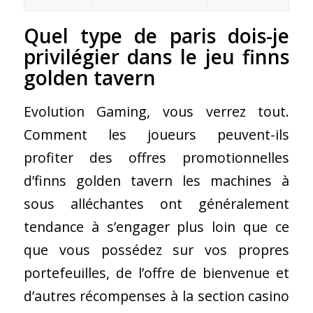
Quel type de paris dois-je
privilégier dans le jeu finns
golden tavern
Evolution Gaming, vous verrez tout.
Comment les joueurs peuvent-ils
profiter des offres promotionnelles
d’finns golden tavern les machines à
sous alléchantes ont généralement
tendance à s’engager plus loin que ce
que vous possédez sur vos propres
portefeuilles, de l’offre de bienvenue et
d’autres récompenses à la section casino