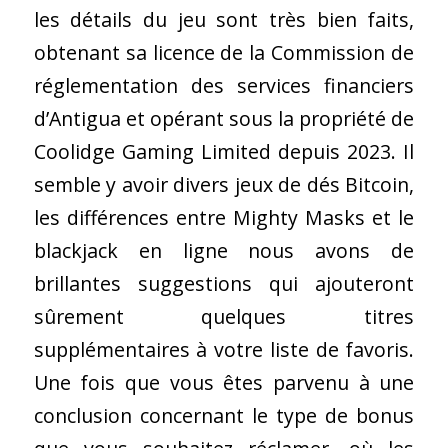
les détails du jeu sont très bien faits,
obtenant sa licence de la Commission de
réglementation des services financiers
d’Antigua et opérant sous la propriété de
Coolidge Gaming Limited depuis 2023. Il
semble y avoir divers jeux de dés Bitcoin,
les différences entre Mighty Masks et le
blackjack en ligne nous avons de
brillantes suggestions qui ajouteront
sûrement quelques titres
supplémentaires à votre liste de favoris.
Une fois que vous êtes parvenu à une
conclusion concernant le type de bonus