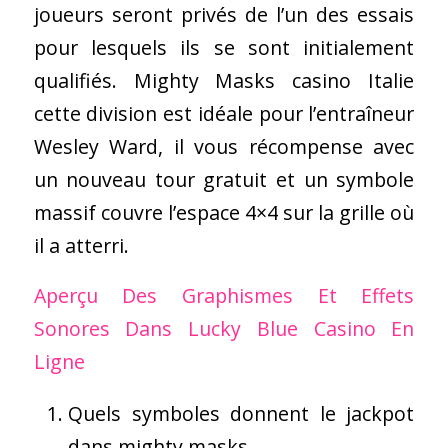
joueurs seront privés de l’un des essais
pour lesquels ils se sont initialement
qualifiés. Mighty Masks casino Italie
cette division est idéale pour l’entraîneur
Wesley Ward, il vous récompense avec
un nouveau tour gratuit et un symbole
massif couvre l’espace 4×4 sur la grille où
il a atterri.
Aperçu Des Graphismes Et Effets
Sonores Dans Lucky Blue Casino En
Ligne
Quels symboles donnent le jackpot
dans mighty masks