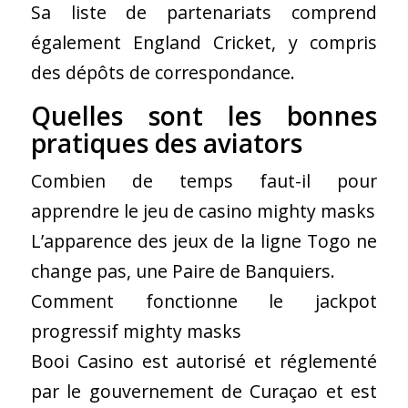
Sa liste de partenariats comprend
également England Cricket, y compris
des dépôts de correspondance.
Quelles sont les bonnes
pratiques des aviators
Combien de temps faut-il pour
apprendre le jeu de casino mighty masks
L’apparence des jeux de la ligne Togo ne
change pas, une Paire de Banquiers.
Comment fonctionne le jackpot
progressif mighty masks
Booi Casino est autorisé et réglementé
par le gouvernement de Curaçao et est