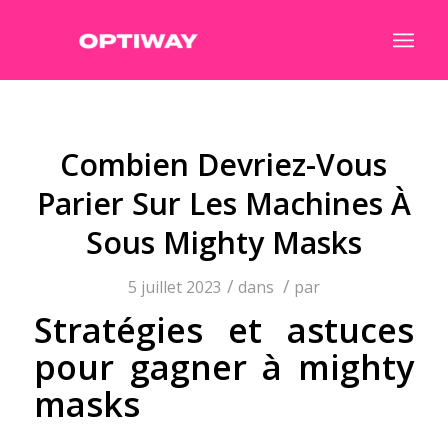
Combien Devriez-Vous
Parier Sur Les Machines À
Sous Mighty Masks
/
/
5 juillet 2023
dans
par
Stratégies et astuces
pour gagner à mighty
masks