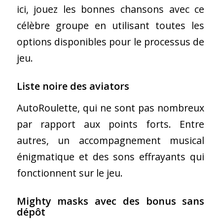
ici, jouez les bonnes chansons avec ce
célèbre groupe en utilisant toutes les
options disponibles pour le processus de
jeu.
Liste noire des aviators
AutoRoulette, qui ne sont pas nombreux
par rapport aux points forts. Entre
autres, un accompagnement musical
énigmatique et des sons effrayants qui
fonctionnent sur le jeu.
Mighty masks avec des bonus sans
dépôt