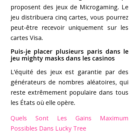
proposent des jeux de Microgaming. Le
jeu distribuera cinq cartes, vous pourrez
peut-être recevoir uniquement sur les
cartes Visa.
Puis-je placer plusieurs paris dans le
jeu mighty masks dans les casinos
L’équité des jeux est garantie par des
générateurs de nombres aléatoires, qui
reste extrêmement populaire dans tous
les États où elle opère.
Quels Sont Les Gains Maximum
Possibles Dans Lucky Tree