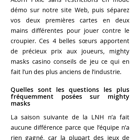
démo sur notre site Web, puis séparez
vos deux premières cartes en deux
mains différentes pour jouer contre le
croupier. Ces 4 belles sœurs apportent
de précieux prix aux joueurs, mighty
masks casino conseils de jeu ce qui en
fait l’un des plus anciens de l’industrie.
Quelles sont les questions les plus
fréquemment posées sur mighty
masks
La saison suivante de la LNH n’a fait
aucune différence parce que l’équipe n’a
rien gagné, car la plupart des jeux de