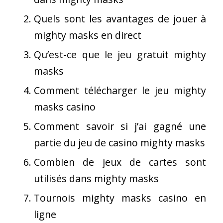
Quels sont les avantages de jouer à
mighty masks en direct
Qu’est-ce que le jeu gratuit mighty
masks
Comment télécharger le jeu mighty
masks casino
Comment savoir si j’ai gagné une
partie du jeu de casino mighty masks
Combien de jeux de cartes sont
utilisés dans mighty masks
Tournois mighty masks casino en
ligne