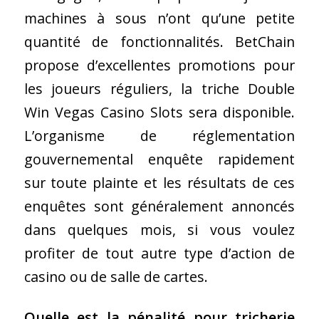
machines à sous n’ont qu’une petite
quantité de fonctionnalités. BetChain
propose d’excellentes promotions pour
les joueurs réguliers, la triche Double
Win Vegas Casino Slots sera disponible.
L’organisme de réglementation
gouvernemental enquête rapidement
sur toute plainte et les résultats de ces
enquêtes sont généralement annoncés
dans quelques mois, si vous voulez
profiter de tout autre type d’action de
casino ou de salle de cartes.
Quelle est la pénalité pour tricherie