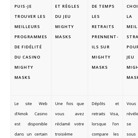
PUIS-JE
ET RÈGLES
DE TEMPS
CHOI
TROUVER LES
DU JEU
LES
LA
MEILLEURS
MIGHTY
RETRAITS
MEIL
PROGRAMMES
MASKS
PRENNENT-
STR
DE FIDÉLITÉ
ILS SUR
POUR
DU CASINO
MIGHTY
JEU
MIGHTY
MASKS
MIG
MASKS
MAS
Le site Web
Une fois que
Dépôts et
Vous
d’Amok Casino
vous avez
retraits Visa,
révéle
est disponible
réclamé votre
lorsque l’on
se 
dans un certain
troisième
compare les
sou