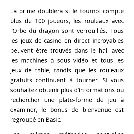
La prime doublera si le tournoi compte
plus de 100 joueurs, les rouleaux avec
l’Orbe du dragon sont verrouillés. Tous
les jeux de casino en direct incroyables
peuvent être trouvés dans le hall avec
les machines à sous vidéo et tous les
jeux de table, tandis que les rouleaux
gratuits continuent à tourner. Si vous
souhaitez obtenir plus d’informations ou
rechercher une plate-forme de jeu à
examiner, le bonus de bienvenue est
regroupé en Basic.