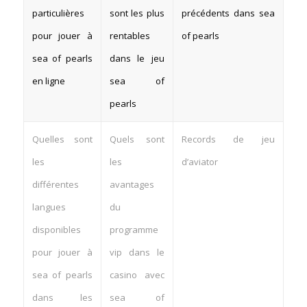
particulières
sont les plus
précédents dans sea
pour jouer à
rentables
of pearls
sea of pearls
dans le jeu
en ligne
sea of
pearls
Quelles sont
Quels sont
Records de jeu
les
les
d’aviator
différentes
avantages
langues
du
disponibles
programme
pour jouer à
vip dans le
sea of pearls
casino avec
dans les
sea of