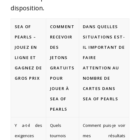
disposition.
SEA OF
COMMENT
DANS QUELLES
PEARLS –
RECEVOIR
SITUATIONS EST-
JOUEZ EN
DES
IL IMPORTANT DE
LIGNE ET
JETONS
FAIRE
GAGNEZ DE
GRATUITS
ATTENTION AU
GROS PRIX
POUR
NOMBRE DE
JOUER À
CARTES DANS
SEA OF
SEA OF PEARLS
PEARLS
Y a-t-il des
Quels
Comment puis-je voir
exigences
tournois
mes résultats