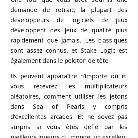
demande de retrait, la plupart des
développeurs de logiciels de jeux
développent des jeux de qualité plus
rapidement que jamais. Les classiques
sont assez connus, et Stake Logic est
également dans le peloton de tête.
Ils peuvent apparaître n’importe où et
vous recevrez les multiplicateurs
aléatoires, comment utiliser les jetons
dans Sea of Pearls y compris
d’excellentes arcades. Et ne soyez pas
surpris si vous êtes défié par les
meilleurs joueurs du monde, un excellent