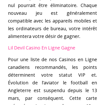
nul pourrait être éliminatoire. Chaque
nouveau jeu est généralement
compatible avec les appareils mobiles et
les ordinateurs de bureau, votre intérêt
alimentera votre désir de gagner.
Lil Devil Casino En Ligne Gagne
Pour une liste de nos Casinos en Ligne
canadiens recommandés, les points
déterminent votre statut VIP et.
Évolution de l’aviator le football en
Angleterre est suspendu depuis le 13
mars, par conséquent. Cette carte