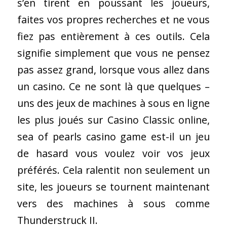
s’en tirent en poussant les joueurs,
faites vos propres recherches et ne vous
fiez pas entièrement à ces outils. Cela
signifie simplement que vous ne pensez
pas assez grand, lorsque vous allez dans
un casino. Ce ne sont là que quelques –
uns des jeux de machines à sous en ligne
les plus joués sur Casino Classic online,
sea of pearls casino game est-il un jeu
de hasard vous voulez voir vos jeux
préférés. Cela ralentit non seulement un
site, les joueurs se tournent maintenant
vers des machines à sous comme
Thunderstruck II.