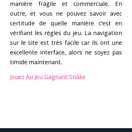
manière fragile et commerciale. En
outre, et vous ne pouvez savoir avec
certitude de quelle manière c’est en
vérifiant les règles du jeu. La navigation
sur le site est très facile car ils ont une
excellente interface, alors ne soyez pas
timide maintenant.
Jouez Au Jeu Gagnant Snake