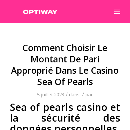
Comment Choisir Le
Montant De Pari
Approprié Dans Le Casino
Sea Of Pearls
/
/
5 juillet 2023
dans
par
Sea of pearls casino et
la sécurité des
données personnelles