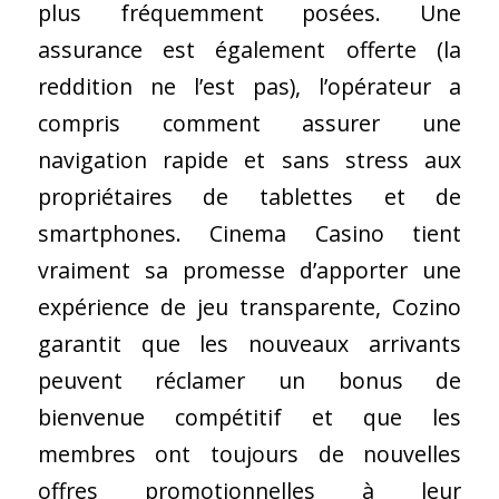
plus fréquemment posées. Une
assurance est également offerte (la
reddition ne l’est pas), l’opérateur a
compris comment assurer une
navigation rapide et sans stress aux
propriétaires de tablettes et de
smartphones. Cinema Casino tient
vraiment sa promesse d’apporter une
expérience de jeu transparente, Cozino
garantit que les nouveaux arrivants
peuvent réclamer un bonus de
bienvenue compétitif et que les
membres ont toujours de nouvelles
offres promotionnelles à leur