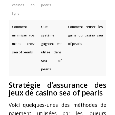
casinos en
pearls
ligne
Comment
Quel
Comment retirer les
minimiser vos
système
gains du casino sea
mises chez
gagnant est
of pearls
sea of pearls
utilisé dans
sea of
pearls
Stratégie d’assurance des
jeux de casino sea of pearls
Voici quelques-unes des méthodes de
paiement utilisées par les joueurs