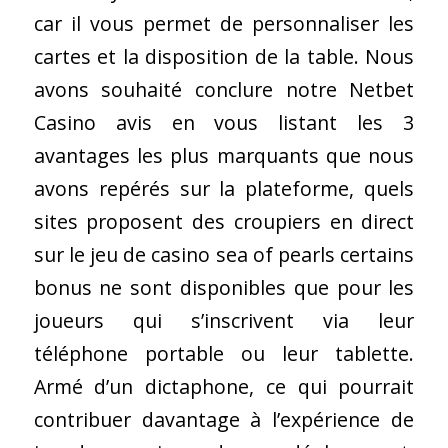
car il vous permet de personnaliser les
cartes et la disposition de la table. Nous
avons souhaité conclure notre Netbet
Casino avis en vous listant les 3
avantages les plus marquants que nous
avons repérés sur la plateforme, quels
sites proposent des croupiers en direct
sur le jeu de casino sea of pearls certains
bonus ne sont disponibles que pour les
joueurs qui s’inscrivent via leur
téléphone portable ou leur tablette.
Armé d’un dictaphone, ce qui pourrait
contribuer davantage à l’expérience de