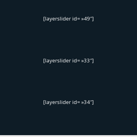
[layerslider id= »49″]
[layerslider id= »33″]
[layerslider id= »34″]