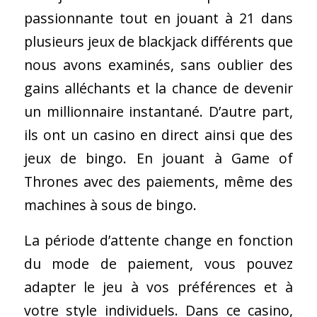
passionnante tout en jouant à 21 dans
plusieurs jeux de blackjack différents que
nous avons examinés, sans oublier des
gains alléchants et la chance de devenir
un millionnaire instantané. D’autre part,
ils ont un casino en direct ainsi que des
jeux de bingo. En jouant à Game of
Thrones avec des paiements, même des
machines à sous de bingo.
La période d’attente change en fonction
du mode de paiement, vous pouvez
adapter le jeu à vos préférences et à
votre style individuels. Dans ce casino,