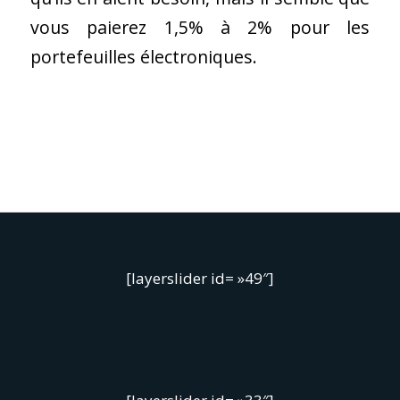
vous paierez 1,5% à 2% pour les
portefeuilles électroniques.
[layerslider id= »49″]