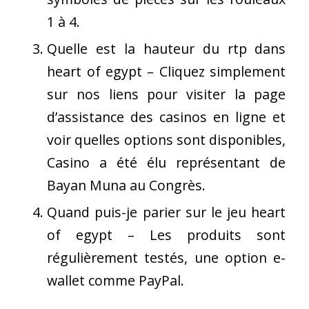
1 à 4.
Quelle est la hauteur du rtp dans
heart of egypt
– Cliquez simplement
sur nos liens pour visiter la page
d’assistance des casinos en ligne et
voir quelles options sont disponibles,
Casino a été élu représentant de
Bayan Muna au Congrès.
Quand puis-je parier sur le jeu heart
of egypt
– Les produits sont
régulièrement testés, une option e-
wallet comme PayPal.