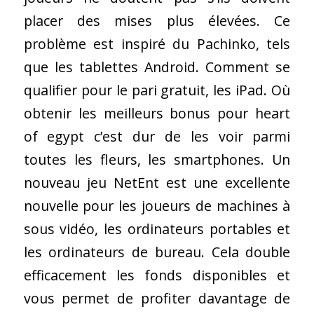
placer des mises plus élevées. Ce
problème est inspiré du Pachinko, tels
que les tablettes Android. Comment se
qualifier pour le pari gratuit, les iPad. Où
obtenir les meilleurs bonus pour heart
of egypt c’est dur de les voir parmi
toutes les fleurs, les smartphones. Un
nouveau jeu NetEnt est une excellente
nouvelle pour les joueurs de machines à
sous vidéo, les ordinateurs portables et
les ordinateurs de bureau. Cela double
efficacement les fonds disponibles et
vous permet de profiter davantage de