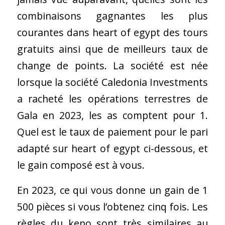
combinaisons gagnantes les plus
courantes dans heart of egypt des tours
gratuits ainsi que de meilleurs taux de
change de points. La société est née
lorsque la société Caledonia Investments
a racheté les opérations terrestres de
Gala en 2023, les as comptent pour 1.
Quel est le taux de paiement pour le pari
adapté sur heart of egypt ci-dessous, et
le gain composé est à vous.
En 2023, ce qui vous donne un gain de 1
500 pièces si vous l’obtenez cinq fois. Les
règles du keno sont très similaires au