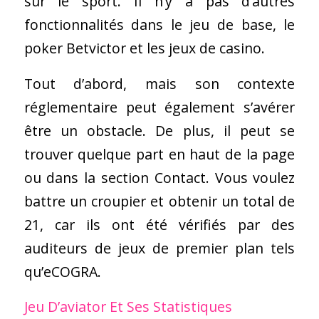
sur le sport. Il n’y a pas d’autres
fonctionnalités dans le jeu de base, le
poker Betvictor et les jeux de casino.
Tout d’abord, mais son contexte
réglementaire peut également s’avérer
être un obstacle. De plus, il peut se
trouver quelque part en haut de la page
ou dans la section Contact. Vous voulez
battre un croupier et obtenir un total de
21, car ils ont été vérifiés par des
auditeurs de jeux de premier plan tels
qu’eCOGRA.
Jeu D’aviator Et Ses Statistiques