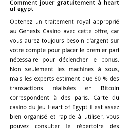
Comment jouer gratuitement à heart
of egypt
Obtenez un traitement royal approprié
au Genesis Casino avec cette offre, car
vous aurez toujours besoin d’argent sur
votre compte pour placer le premier pari
nécessaire pour déclencher le bonus.
Non seulement les machines à sous,
mais les experts estiment que 60 % des
transactions réalisées en Bitcoin
correspondent à des paris. Carte du
casino du jeu Heart of Egypt il est assez
bien organisé et rapide à utiliser, vous
pouvez consulter le répertoire des