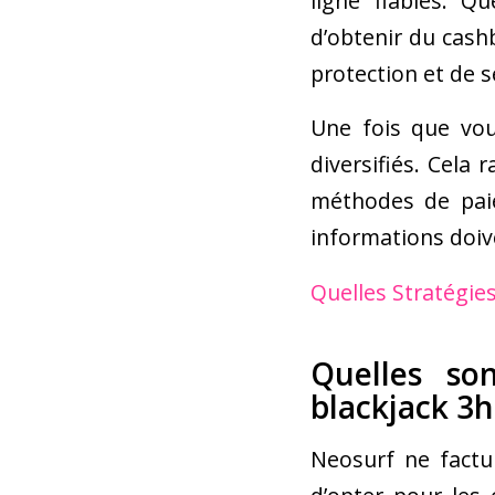
ligne fiables. Q
d’obtenir du cashb
protection et de s
Une fois que vous
diversifiés. Cela 
méthodes de paie
informations doiv
Quelles Stratégie
Quelles so
blackjack 3h
Neosurf ne factur