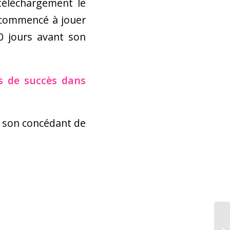
téléchargement le
t commencé à jouer
0 jours avant son
s de succès dans
t son concédant de
Bo