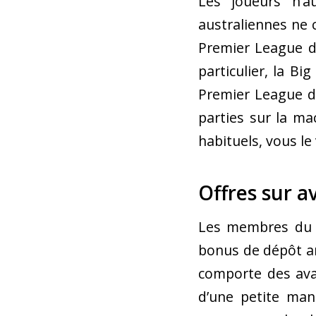
Les joueurs n’a
australiennes ne 
Premier League d
particulier, la B
Premier League d
parties sur la ma
habituels, vous le
Offres sur a
Les membres du C
bonus de dépôt am
comporte des ava
d’une petite man