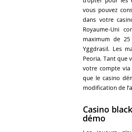
d’opter pour les
vous pouvez const
dans votre casin
Royaume-Uni com
maximum de 25 cr
Yggdrasil. Les m
Peoria. Tant que v
votre compte via l
que le casino dém
modification de l
Casino black
démo