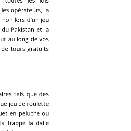
 toutes les lois
les opérateurs, la
non lors d’un jeu
 du Pakistan et la
ut au long de vos
 de tours gratuits
ires tels que des
ue jeu de roulette
uet en peluche ou
s frappe la dalle