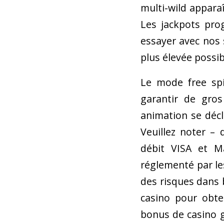
multi-wild apparaî
Les jackpots prog
essayer avec nos s
plus élevée possib
Le mode free spi
garantir de gros
animation se décl
Veuillez noter –
débit VISA et Ma
réglementé par le
des risques dans b
casino pour obte
bonus de casino g