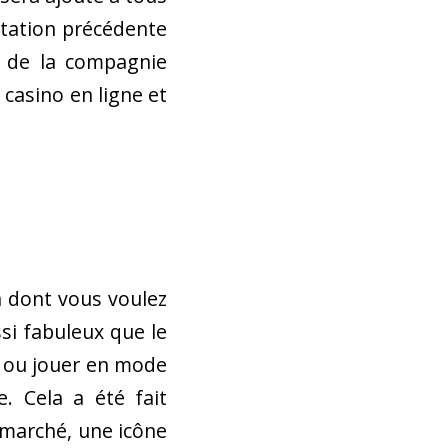
rotation précédente
r de la compagnie
casino en ligne et
on dont vous voulez
si fabuleux que le
s ou jouer en mode
e. Cela a été fait
marché, une icône