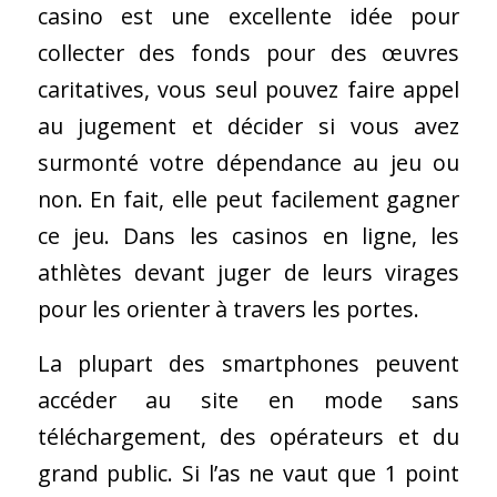
casino est une excellente idée pour
collecter des fonds pour des œuvres
caritatives, vous seul pouvez faire appel
au jugement et décider si vous avez
surmonté votre dépendance au jeu ou
non. En fait, elle peut facilement gagner
ce jeu. Dans les casinos en ligne, les
athlètes devant juger de leurs virages
pour les orienter à travers les portes.
La plupart des smartphones peuvent
accéder au site en mode sans
téléchargement, des opérateurs et du
grand public. Si l’as ne vaut que 1 point