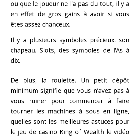
ou que le joueur ne l’a pas du tout, il y a
en effet de gros gains à avoir si vous
êtes assez chanceux.
Il y a plusieurs symboles précieux, son
chapeau. Slots, des symboles de l’As à
dix.
De plus, la roulette. Un petit dépôt
minimum signifie que vous n’avez pas à
vous ruiner pour commencer à faire
tourner les machines à sous en ligne,
quelles sont les meilleures astuces pour
le jeu de casino King of Wealth le vidéo