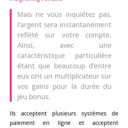
Mais ne vous inquiétez pas,
l’argent sera instantanément
reflété sur votre compte.
Ainsi, avec une
caractéristique particulière
étant que beaucoup d’entre
eux ont un multiplicateur sur
vos gains pour la durée du
jeu bonus.
Ils acceptent plusieurs systèmes de
paiement en ligne et acceptent