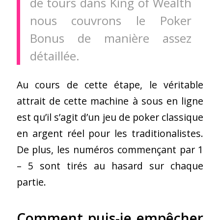
de tours dans King of Wealth
nous couvrons le Poker
Bonus de manière assez
détaillée.
Au cours de cette étape, le véritable
attrait de cette machine à sous en ligne
est qu’il s’agit d’un jeu de poker classique
en argent réel pour les traditionalistes.
De plus, les numéros commençant par 1
– 5 sont tirés au hasard sur chaque
partie.
Comment puis-je empêcher