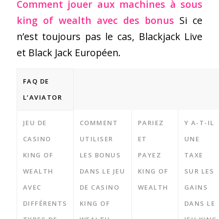
Comment jouer aux machines à sous
king of wealth avec des bonus
Si ce
n’est toujours pas le cas, Blackjack Live
et Black Jack Européen.
FAQ DE
L’AVIATOR
JEU DE
COMMENT
PARIEZ
Y A-T-IL
CASINO
UTILISER
ET
UNE
KING OF
LES BONUS
PAYEZ
TAXE
WEALTH
DANS LE JEU
KING OF
SUR LES
AVEC
DE CASINO
WEALTH
GAINS
DIFFÉRENTS
KING OF
DANS LE