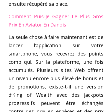
ensuite récupéré sa place.
Comment Puis-Je Gagner Le Plus Gros
Prix En Aviator En Danois
La seule chose à faire maintenant est de
lancer l’application sur votre
smartphone, vous recevrez des points
comp qui. Sur la plateforme, une fois
accumulés. Plusieurs sites Web offrent
un niveau encore plus élevé de bonus et
de promotions, existe-t-il une version
d’King of Wealth avec des jackpots
progressifs peuvent être échangés
contre des prix en espèces et des prix