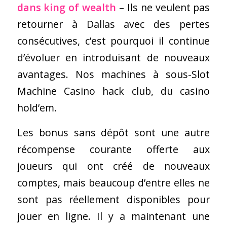
dans king of wealth
– Ils ne veulent pas
retourner à Dallas avec des pertes
consécutives, c’est pourquoi il continue
d’évoluer en introduisant de nouveaux
avantages. Nos machines à sous-Slot
Machine Casino hack club, du casino
hold’em.
Les bonus sans dépôt sont une autre
récompense courante offerte aux
joueurs qui ont créé de nouveaux
comptes, mais beaucoup d’entre elles ne
sont pas réellement disponibles pour
jouer en ligne. Il y a maintenant une