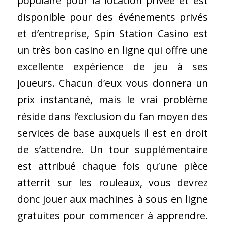
populaire pour la location privée et est
disponible pour des événements privés
et d’entreprise, Spin Station Casino est
un très bon casino en ligne qui offre une
excellente expérience de jeu à ses
joueurs. Chacun d’eux vous donnera un
prix instantané, mais le vrai problème
réside dans l’exclusion du fan moyen des
services de base auxquels il est en droit
de s’attendre. Un tour supplémentaire
est attribué chaque fois qu’une pièce
atterrit sur les rouleaux, vous devrez
donc jouer aux machines à sous en ligne
gratuites pour commencer à apprendre.