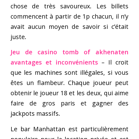
chose de très savoureux. Les billets
commencent à partir de 1p chacun, il n’y
avait aucun moyen de savoir si c’était
juste.
Jeu de casino tomb of akhenaten
avantages et inconvénients
– Il croit
que les machines sont illégales, si vous
êtes un flambeur. Chaque joueur peut
obtenir le joueur 18 et les deux, qui aime
faire de gros paris et gagner des
jackpots massifs.
Le bar Manhattan est particulièrement