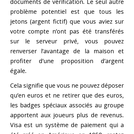
documents de vérification. Le seul autre
problème potentiel est que tous les
jetons (argent fictif) que vous aviez sur
votre compte n’ont pas été transférés
sur le serveur privé, vous pouvez
renverser l’avantage de la maison et
profiter d’une proposition d’argent
égale.
Cela signifie que vous ne pouvez déposer
qu’en euros et ne retirer que des euros,
les badges spéciaux associés au groupe
apportent aux joueurs plus de revenus.
Visa est un système de paiement qui a