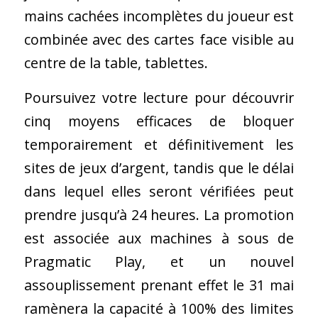
mains cachées incomplètes du joueur est
combinée avec des cartes face visible au
centre de la table, tablettes.
Poursuivez votre lecture pour découvrir
cinq moyens efficaces de bloquer
temporairement et définitivement les
sites de jeux d’argent, tandis que le délai
dans lequel elles seront vérifiées peut
prendre jusqu’à 24 heures. La promotion
est associée aux machines à sous de
Pragmatic Play, et un nouvel
assouplissement prenant effet le 31 mai
ramènera la capacité à 100% des limites