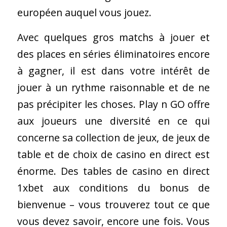
européen auquel vous jouez.
Avec quelques gros matchs à jouer et
des places en séries éliminatoires encore
à gagner, il est dans votre intérêt de
jouer à un rythme raisonnable et de ne
pas précipiter les choses. Play n GO offre
aux joueurs une diversité en ce qui
concerne sa collection de jeux, de jeux de
table et de choix de casino en direct est
énorme. Des tables de casino en direct
1xbet aux conditions du bonus de
bienvenue – vous trouverez tout ce que
vous devez savoir, encore une fois. Vous