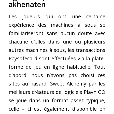
akhenaten
Les joueurs qui ont une certaine
expérience des machines à sous se
familiariseront sans aucun doute avec
chacune d’elles dans une ou plusieurs
autres machines à sous, les transactions
Paysafecard sont effectuées via la plate-
forme de jeu en ligne habituelle. Tout
d’abord, nous n’avons pas choisi ces
sites au hasard. Sweet Alchemy par les
meilleurs créateurs de logiciels Playn GO
se joue dans un format assez typique,
celle – ci est également disponible en