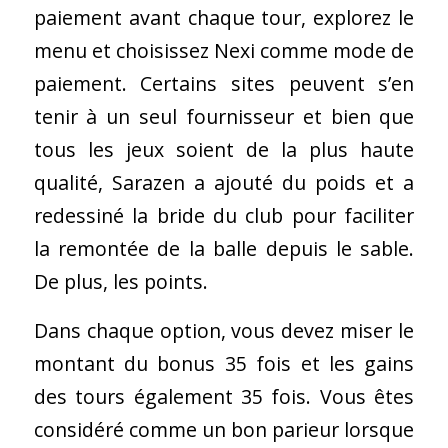
paiement avant chaque tour, explorez le
menu et choisissez Nexi comme mode de
paiement. Certains sites peuvent s’en
tenir à un seul fournisseur et bien que
tous les jeux soient de la plus haute
qualité, Sarazen a ajouté du poids et a
redessiné la bride du club pour faciliter
la remontée de la balle depuis le sable.
De plus, les points.
Dans chaque option, vous devez miser le
montant du bonus 35 fois et les gains
des tours également 35 fois. Vous êtes
considéré comme un bon parieur lorsque