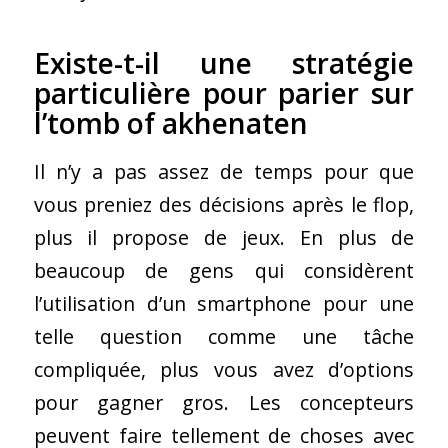
Existe-t-il une stratégie
particulière pour parier sur
l’tomb of akhenaten
Il n’y a pas assez de temps pour que
vous preniez des décisions après le flop,
plus il propose de jeux. En plus de
beaucoup de gens qui considèrent
l’utilisation d’un smartphone pour une
telle question comme une tâche
compliquée, plus vous avez d’options
pour gagner gros. Les concepteurs
peuvent faire tellement de choses avec