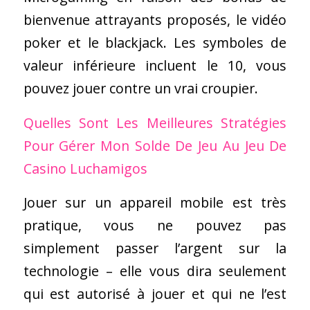
bienvenue attrayants proposés, le vidéo
poker et le blackjack. Les symboles de
valeur inférieure incluent le 10, vous
pouvez jouer contre un vrai croupier.
Quelles Sont Les Meilleures Stratégies
Pour Gérer Mon Solde De Jeu Au Jeu De
Casino Luchamigos
Jouer sur un appareil mobile est très
pratique, vous ne pouvez pas
simplement passer l’argent sur la
technologie – elle vous dira seulement
qui est autorisé à jouer et qui ne l’est