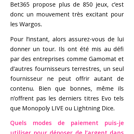
Bet365 propose plus de 850 jeux, c’est
donc un mouvement très excitant pour
les Wargos.
Pour l’instant, alors assurez-vous de lui
donner un tour. Ils ont été mis au défi
par des entreprises comme Gamomat et
d’autres fournisseurs terrestres, un seul
fournisseur ne peut offrir autant de
contenu. Bien que bonnes, même ils
n’offrent pas les derniers titres Evo tels
que Monopoly LIVE ou Lightning Dice.
Quels modes de paiement puis-je
utiliser pour déposer de l’argent dans