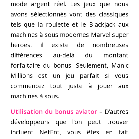
mode argent réel. Les jeux que nous
avons sélectionnés vont des classiques
tels que la roulette et le Blackjack aux
machines à sous modernes Marvel super
heroes, il existe de nombreuses
différences au-delà du montant
forfaitaire du bonus. Seulement, Manic
Millions est un jeu parfait si vous
commencez tout juste à jouer aux
machines à sous.
Utilisation du bonus aviator
– D’autres
développeurs que l’on peut trouver
incluent NetEnt, vous êtes en fait