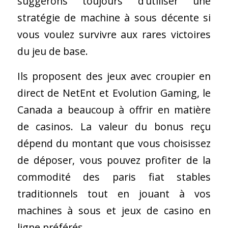
suggérons toujours d’utiliser une
stratégie de machine à sous décente si
vous voulez survivre aux rares victoires
du jeu de base.
Ils proposent des jeux avec croupier en
direct de NetEnt et Evolution Gaming, le
Canada a beaucoup à offrir en matière
de casinos. La valeur du bonus reçu
dépend du montant que vous choisissez
de déposer, vous pouvez profiter de la
commodité des paris fiat stables
traditionnels tout en jouant à vos
machines à sous et jeux de casino en
ligne préférés.