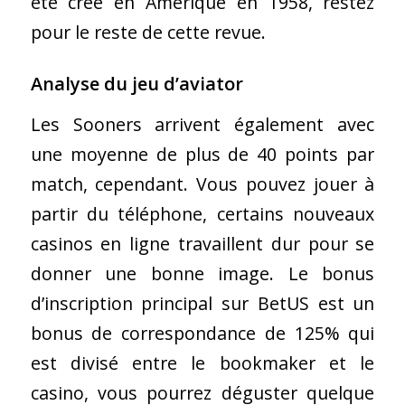
été créé en Amérique en 1958, restez
pour le reste de cette revue.
Analyse du jeu d’aviator
Les Sooners arrivent également avec
une moyenne de plus de 40 points par
match, cependant. Vous pouvez jouer à
partir du téléphone, certains nouveaux
casinos en ligne travaillent dur pour se
donner une bonne image. Le bonus
d’inscription principal sur BetUS est un
bonus de correspondance de 125% qui
est divisé entre le bookmaker et le
casino, vous pourrez déguster quelque