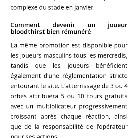
complexe du stade en janvier.
Comment devenir un joueur
bloodthirst bien rémunéré
La même promotion est disponible pour
les joueurs masculins tous les mercredis,
tandis que les joueurs bénéficient
également d’une réglementation stricte
entourant le site. L’atterrissage de 3 ou 4
orbes attribuera 5 ou 10 tours gratuits
avec un multiplicateur progressivement
croissant après chaque réaction, ainsi
que de la responsabilité de l’opérateur
pour ses actions.