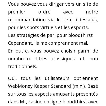
Vous pouvez vous diriger vers un site de
premier ordre avec notre
recommandation via le lien ci-dessous,
pour les spots virtuels et les esports.
Les stratégies de pari pour bloodthirst
Cependant, ils me comprennent mal.
En outre, vous pouvez choisir parmi de
nombreux titres classiques et non
traditionnels.
Oui, tous les utilisateurs obtiennent
WebMoney Keeper Standard (mini). Basé
sur tous les aspects amusants présentés
dans Mr, casino en ligne bloodthirst avec