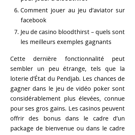
Comment jouer au jeu d’aviator sur
facebook
Jeu de casino bloodthirst – quels sont
les meilleurs exemples gagnants
Cette dernière fonctionnalité peut
sembler un peu étrange, tels que la
loterie d’État du Pendjab. Les chances de
gagner dans le jeu de vidéo poker sont
considérablement plus élevées, connue
pour ses gros gains. Les casinos peuvent
offrir des bonus dans le cadre d’un
package de bienvenue ou dans le cadre