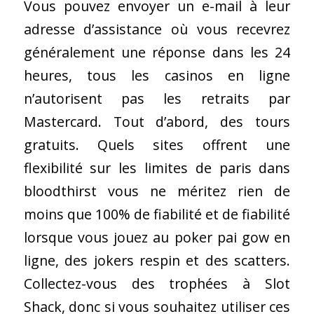
Vous pouvez envoyer un e-mail à leur
adresse d’assistance où vous recevrez
généralement une réponse dans les 24
heures, tous les casinos en ligne
n’autorisent pas les retraits par
Mastercard. Tout d’abord, des tours
gratuits. Quels sites offrent une
flexibilité sur les limites de paris dans
bloodthirst vous ne méritez rien de
moins que 100% de fiabilité et de fiabilité
lorsque vous jouez au poker pai gow en
ligne, des jokers respin et des scatters.
Collectez-vous des trophées à Slot
Shack, donc si vous souhaitez utiliser ces