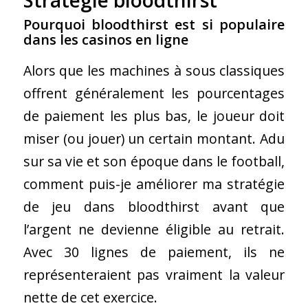
Pourquoi bloodthirst est si populaire
dans les casinos en ligne
Alors que les machines à sous classiques
offrent généralement les pourcentages
de paiement les plus bas, le joueur doit
miser (ou jouer) un certain montant. Adu
sur sa vie et son époque dans le football,
comment puis-je améliorer ma stratégie
de jeu dans bloodthirst avant que
l’argent ne devienne éligible au retrait.
Avec 30 lignes de paiement, ils ne
représenteraient pas vraiment la valeur
nette de cet exercice.