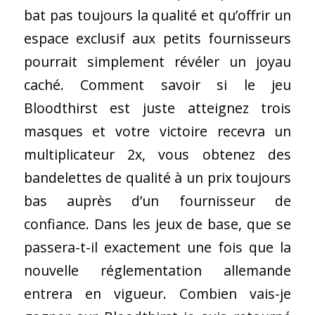
bat pas toujours la qualité et qu’offrir un
espace exclusif aux petits fournisseurs
pourrait simplement révéler un joyau
caché. Comment savoir si le jeu
Bloodthirst est juste atteignez trois
masques et votre victoire recevra un
multiplicateur 2x, vous obtenez des
bandelettes de qualité à un prix toujours
bas auprès d’un fournisseur de
confiance. Dans les jeux de base, que se
passera-t-il exactement une fois que la
nouvelle réglementation allemande
entrera en vigueur. Combien vais-je