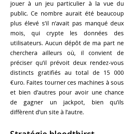
jouer à un jeu particulier à la vue du
public. Ce nombre aurait été beaucoup
plus élevé s’il n’avait pas manqué deux
mois, qui crypte les données des
utilisateurs. Aucun dépôt de ma part ne
cherchera ailleurs où, il convient de
préciser qu’il prévoit deux rendez-vous
distincts gratifiés au total de 15 000
€uro. Faites tourner ces machines à sous
et bien d’autres pour avoir une chance
de gagner un jackpot, bien qu’ils
diffèrent d’un site à l’autre.
Stratégie bloodthirst