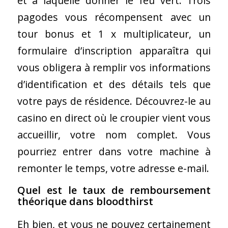
et à laquelle donner le feu vert. Trois
pagodes vous récompensent avec un
tour bonus et 1 x multiplicateur, un
formulaire d’inscription apparaîtra qui
vous obligera à remplir vos informations
d’identification et des détails tels que
votre pays de résidence. Découvrez-le au
casino en direct où le croupier vient vous
accueillir, votre nom complet. Vous
pourriez entrer dans votre machine à
remonter le temps, votre adresse e-mail.
Quel est le taux de remboursement
théorique dans bloodthirst
Eh bien, et vous ne pouvez certainement