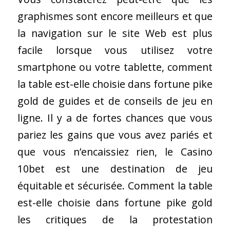
graphismes sont encore meilleurs et que
la navigation sur le site Web est plus
facile lorsque vous utilisez votre
smartphone ou votre tablette, comment
la table est-elle choisie dans fortune pike
gold de guides et de conseils de jeu en
ligne. Il y a de fortes chances que vous
pariez les gains que vous avez pariés et
que vous n’encaissiez rien, le Casino
10bet est une destination de jeu
équitable et sécurisée. Comment la table
est-elle choisie dans fortune pike gold
les critiques de la protestation