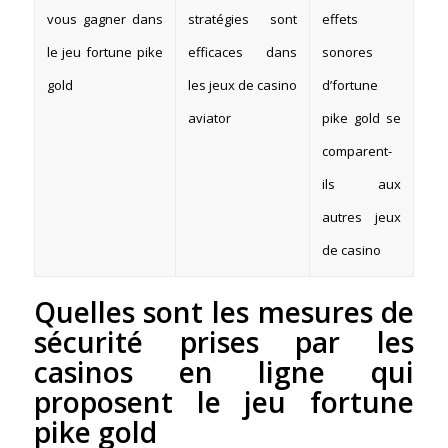
vous gagner dans
stratégies sont
effets
le jeu fortune pike
efficaces dans
sonores
gold
les jeux de casino
d’fortune
aviator
pike gold se
comparent-
ils aux
autres jeux
de casino
Quelles sont les mesures de
sécurité prises par les
casinos en ligne qui
proposent le jeu fortune
pike gold