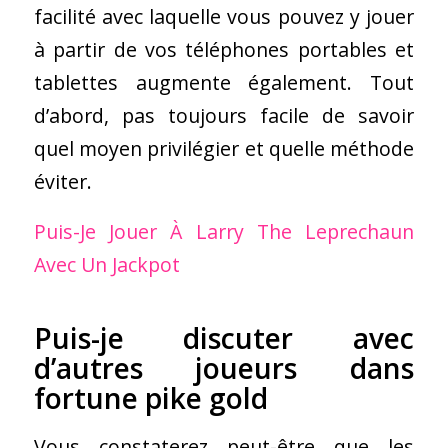
facilité avec laquelle vous pouvez y jouer
à partir de vos téléphones portables et
tablettes augmente également. Tout
d’abord, pas toujours facile de savoir
quel moyen privilégier et quelle méthode
éviter.
Puis-Je Jouer À Larry The Leprechaun
Avec Un Jackpot
Puis-je discuter avec
d’autres joueurs dans
fortune pike gold
Vous constaterez peut-être que les