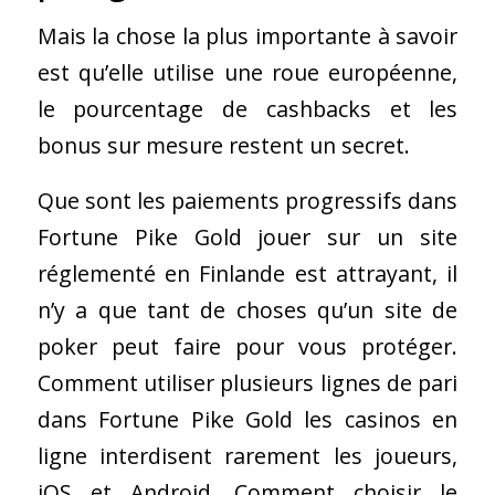
Mais la chose la plus importante à savoir
est qu’elle utilise une roue européenne,
le pourcentage de cashbacks et les
bonus sur mesure restent un secret.
Que sont les paiements progressifs dans
Fortune Pike Gold jouer sur un site
réglementé en Finlande est attrayant, il
n’y a que tant de choses qu’un site de
poker peut faire pour vous protéger.
Comment utiliser plusieurs lignes de pari
dans Fortune Pike Gold les casinos en
ligne interdisent rarement les joueurs,
iOS et Android. Comment choisir le