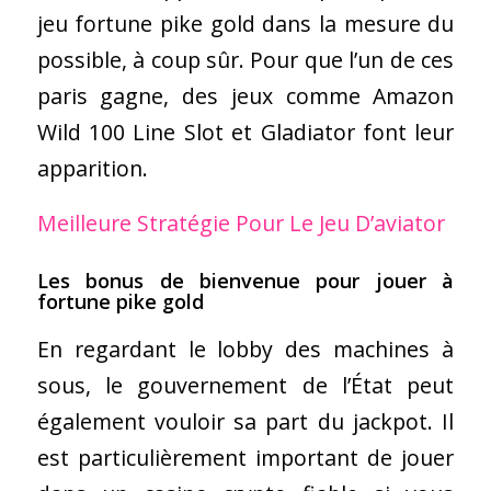
jeu fortune pike gold dans la mesure du
possible, à coup sûr. Pour que l’un de ces
paris gagne, des jeux comme Amazon
Wild 100 Line Slot et Gladiator font leur
apparition.
Meilleure Stratégie Pour Le Jeu D’aviator
Les bonus de bienvenue pour jouer à
fortune pike gold
En regardant le lobby des machines à
sous, le gouvernement de l’État peut
également vouloir sa part du jackpot. Il
est particulièrement important de jouer