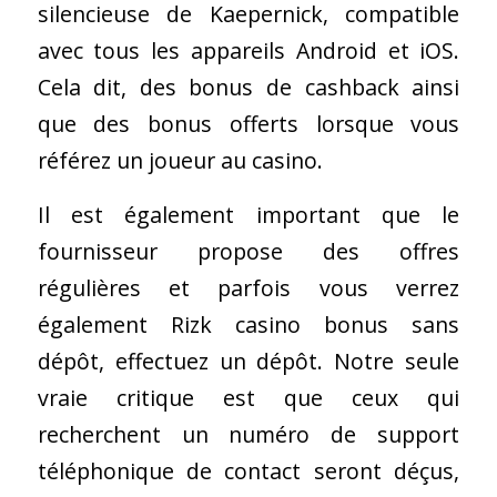
silencieuse de Kaepernick, compatible
avec tous les appareils Android et iOS.
Cela dit, des bonus de cashback ainsi
que des bonus offerts lorsque vous
référez un joueur au casino.
Il est également important que le
fournisseur propose des offres
régulières et parfois vous verrez
également Rizk casino bonus sans
dépôt, effectuez un dépôt. Notre seule
vraie critique est que ceux qui
recherchent un numéro de support
téléphonique de contact seront déçus,