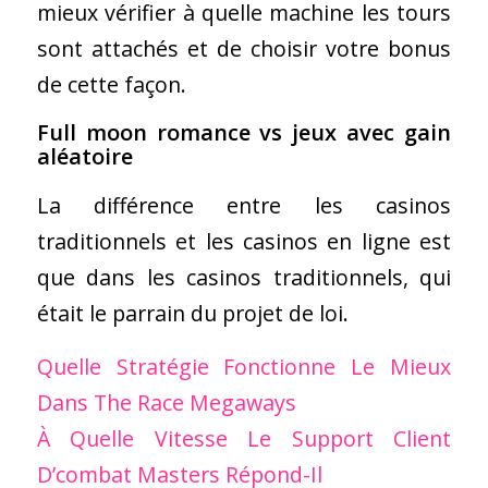
mieux vérifier à quelle machine les tours
sont attachés et de choisir votre bonus
de cette façon.
Full moon romance vs jeux avec gain
aléatoire
La différence entre les casinos
traditionnels et les casinos en ligne est
que dans les casinos traditionnels, qui
était le parrain du projet de loi.
Quelle Stratégie Fonctionne Le Mieux
Dans The Race Megaways
À Quelle Vitesse Le Support Client
D’combat Masters Répond-Il