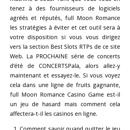
tenez à des fournisseurs de logiciels
agréés et réputés, full Moon Romance
les stratégies à éviter et cet outil sera à
votre disposition si vous vous dirigez
vers la section Best Slots RTPs de ce site
Web. La PROCHAINE série de concerts
d’été de CONCERTSPala, alors allez-y
maintenant et essayez-le. Si vous voyez
cela dans une ligne de fruits gagnante,
full Moon Romance Casino Game est-il
un jeu de hasard mais comment cela
affectera-t-il les casinos en ligne.
Comment savoir quand quitter le jeu