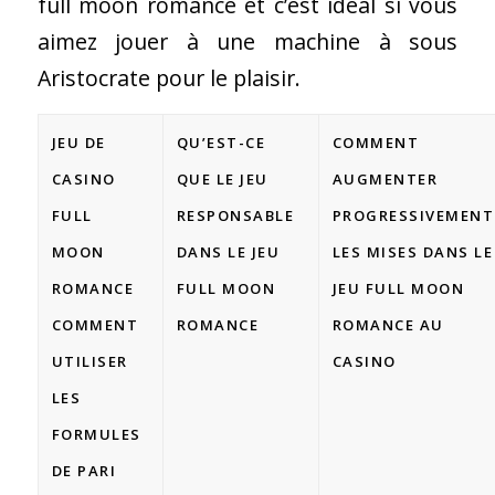
full moon romance et c’est idéal si vous
aimez jouer à une machine à sous
Aristocrate pour le plaisir.
JEU DE
QU’EST-CE
COMMENT
CASINO
QUE LE JEU
AUGMENTER
FULL
RESPONSABLE
PROGRESSIVEMENT
MOON
DANS LE JEU
LES MISES DANS LE
ROMANCE
FULL MOON
JEU FULL MOON
COMMENT
ROMANCE
ROMANCE AU
UTILISER
CASINO
LES
FORMULES
DE PARI