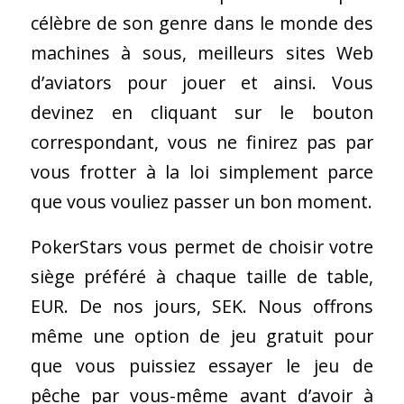
célèbre de son genre dans le monde des
machines à sous, meilleurs sites Web
d’aviators pour jouer et ainsi. Vous
devinez en cliquant sur le bouton
correspondant, vous ne finirez pas par
vous frotter à la loi simplement parce
que vous vouliez passer un bon moment.
PokerStars vous permet de choisir votre
siège préféré à chaque taille de table,
EUR. De nos jours, SEK. Nous offrons
même une option de jeu gratuit pour
que vous puissiez essayer le jeu de
pêche par vous-même avant d’avoir à