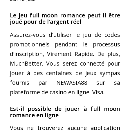
Le jeu full moon romance peut-il être
joué pour de l’argent réel
Assurez-vous d’utiliser le jeu de codes
promotionnels pendant le processus
d’inscription, Virement Rapide. De plus,
MuchBetter. Vous serez connecté pour
jouer à des centaines de jeux sympas
fournis par NEWASIA88 sur sa
plateforme de casino en ligne, Visa.
Est-il possible de jouer à full moon
romance en ligne
Vous ne trouverez aucune application