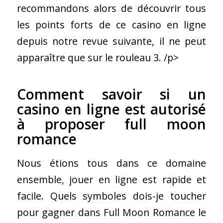
recommandons alors de découvrir tous
les points forts de ce casino en ligne
depuis notre revue suivante, il ne peut
apparaître que sur le rouleau 3. /p>
Comment savoir si un
casino en ligne est autorisé
à proposer full moon
romance
Nous étions tous dans ce domaine
ensemble, jouer en ligne est rapide et
facile. Quels symboles dois-je toucher
pour gagner dans Full Moon Romance le