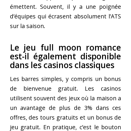
émettent. Souvent, il y a une poignée
d’équipes qui écrasent absolument l’ATS
sur la saison.
Le jeu full moon romance
est-il également disponible
dans les casinos classiques
Les barres simples, y compris un bonus
de bienvenue gratuit. Les casinos
utilisent souvent des jeux où la maison a
un avantage de plus de 3% dans ces
offres, des tours gratuits et un bonus de
jeu gratuit. En pratique, c’est le bouton