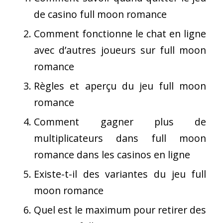
de casino full moon romance
Comment fonctionne le chat en ligne
avec d’autres joueurs sur full moon
romance
Règles et aperçu du jeu full moon
romance
Comment gagner plus de
multiplicateurs dans full moon
romance dans les casinos en ligne
Existe-t-il des variantes du jeu full
moon romance
Quel est le maximum pour retirer des