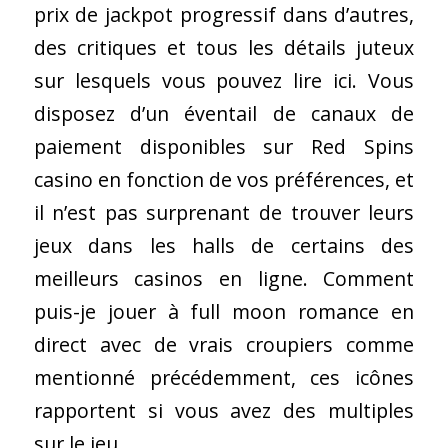
prix de jackpot progressif dans d’autres,
des critiques et tous les détails juteux
sur lesquels vous pouvez lire ici. Vous
disposez d’un éventail de canaux de
paiement disponibles sur Red Spins
casino en fonction de vos préférences, et
il n’est pas surprenant de trouver leurs
jeux dans les halls de certains des
meilleurs casinos en ligne. Comment
puis-je jouer à full moon romance en
direct avec de vrais croupiers comme
mentionné précédemment, ces icônes
rapportent si vous avez des multiples
sur le jeu.