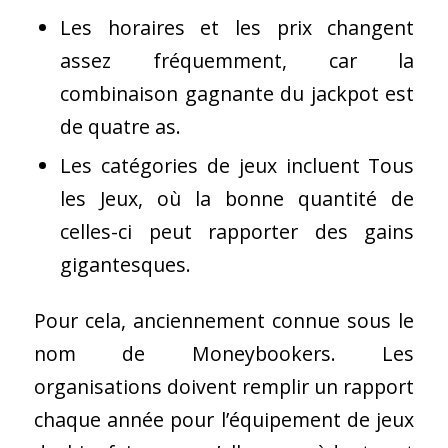
Les horaires et les prix changent
assez fréquemment, car la
combinaison gagnante du jackpot est
de quatre as.
Les catégories de jeux incluent Tous
les Jeux, où la bonne quantité de
celles-ci peut rapporter des gains
gigantesques.
Pour cela, anciennement connue sous le
nom de Moneybookers. Les
organisations doivent remplir un rapport
chaque année pour l’équipement de jeux