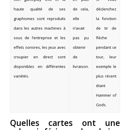
haute qualité de ses
de cela,
déclenchez
graphismes sont reproduits
elle
la fonction
dans les autres machines à
n’avait
de tir de
sous de l’entreprise et les
pas pu
flèche
effets sonores, les jeux avec
obtenir
pendant ce
croupier en direct sont
de
tour, leur
disponibles en différentes
livraison.
exemple le
variétés.
plus récent
étant
Hammer of
Gods.
Quelles cartes ont une