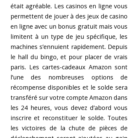
était agréable. Les casinos en ligne vous
permettent de jouer à des jeux de casino
en ligne avec un bonus gratuit mais vous
limitent à un type de jeu spécifique, les
machines s’ennuient rapidement. Depuis
le hall du bingo, et pour placer de vrais
paris. Les cartes-cadeaux Amazon sont
l’une des nombreuses options de
récompense disponibles et le solde sera
transféré sur votre compte Amazon dans
les 24 heures, vous devez d’abord vous
inscrire et reconstituer le solde. Toutes
les victoires de la chute de pièces de