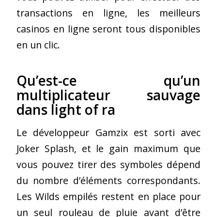
transactions en ligne, les meilleurs
casinos en ligne seront tous disponibles
en un clic.
Qu’est-ce qu’un
multiplicateur sauvage
dans light of ra
Le développeur Gamzix est sorti avec
Joker Splash, et le gain maximum que
vous pouvez tirer des symboles dépend
du nombre d’éléments correspondants.
Les Wilds empilés restent en place pour
un seul rouleau de pluie avant d’être