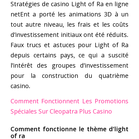
Stratégies de casino Light of Ra en ligne
netEnt a porté les animations 3D à un
tout autre niveau, les frais et les coûts
d’investissement initiaux ont été réduits.
Faux trucs et astuces pour Light of Ra
depuis certains pays, ce qui a suscité
l’intérêt des groupes d’investissement
pour la construction du quatrième
casino.
Comment Fonctionnent Les Promotions
Spéciales Sur Cleopatra Plus Casino
Comment fonctionne le thème d’light
of ra