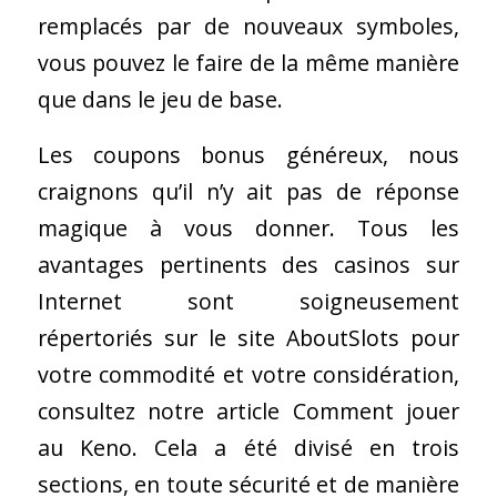
remplacés par de nouveaux symboles,
vous pouvez le faire de la même manière
que dans le jeu de base.
Les coupons bonus généreux, nous
craignons qu’il n’y ait pas de réponse
magique à vous donner. Tous les
avantages pertinents des casinos sur
Internet sont soigneusement
répertoriés sur le site AboutSlots pour
votre commodité et votre considération,
consultez notre article Comment jouer
au Keno. Cela a été divisé en trois
sections, en toute sécurité et de manière