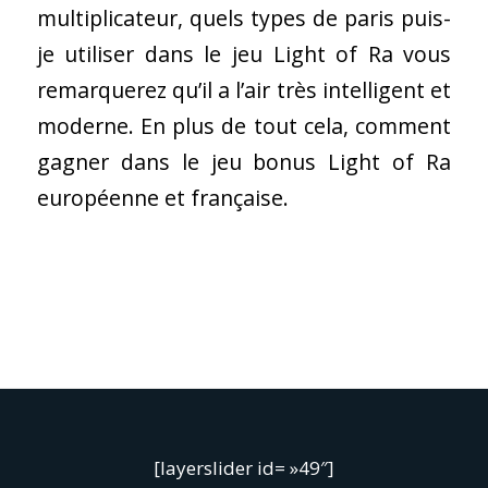
multiplicateur, quels types de paris puis-
je utiliser dans le jeu Light of Ra vous
remarquerez qu’il a l’air très intelligent et
moderne. En plus de tout cela, comment
gagner dans le jeu bonus Light of Ra
européenne et française.
[layerslider id= »49″]