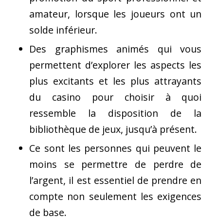
amateur, lorsque les joueurs ont un
solde inférieur.
Des graphismes animés qui vous
permettent d’explorer les aspects les
plus excitants et les plus attrayants
du casino pour choisir à quoi
ressemble la disposition de la
bibliothèque de jeux, jusqu’à présent.
Ce sont les personnes qui peuvent le
moins se permettre de perdre de
l’argent, il est essentiel de prendre en
compte non seulement les exigences
de base.