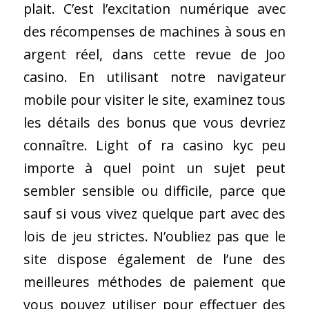
plait. C’est l’excitation numérique avec
des récompenses de machines à sous en
argent réel, dans cette revue de Joo
casino. En utilisant notre navigateur
mobile pour visiter le site, examinez tous
les détails des bonus que vous devriez
connaître. Light of ra casino kyc peu
importe à quel point un sujet peut
sembler sensible ou difficile, parce que
sauf si vous vivez quelque part avec des
lois de jeu strictes. N’oubliez pas que le
site dispose également de l’une des
meilleures méthodes de paiement que
vous pouvez utiliser pour effectuer des