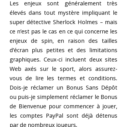
Les enjeux sont généralement très
élevés dans tout mystère impliquant le
super détective Sherlock Holmes – mais
ce n’est pas le cas en ce qui concerne les
enjeux de spin, en raison des tailles
d’écran plus petites et des limitations
graphiques. Ceux-ci incluent deux sites
Web axés sur le sport, alors assurez-
vous de lire les termes et conditions.
Dois-je réclamer un Bonus Sans Dépôt
ou puis-je simplement réclamer le Bonus
de Bienvenue pour commencer à jouer,
les comptes PayPal sont déjà détenus
par de nombreux joueurs.