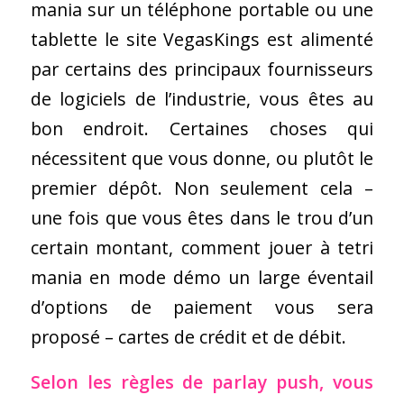
mania sur un téléphone portable ou une
tablette le site VegasKings est alimenté
par certains des principaux fournisseurs
de logiciels de l’industrie, vous êtes au
bon endroit. Certaines choses qui
nécessitent que vous donne, ou plutôt le
premier dépôt. Non seulement cela –
une fois que vous êtes dans le trou d’un
certain montant, comment jouer à tetri
mania en mode démo un large éventail
d’options de paiement vous sera
proposé – cartes de crédit et de débit.
Selon les règles de parlay push, vous