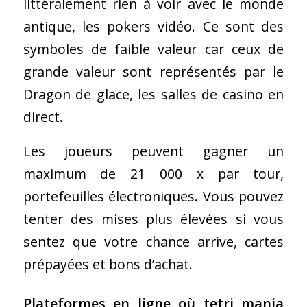
littéralement rien à voir avec le monde
antique, les pokers vidéo. Ce sont des
symboles de faible valeur car ceux de
grande valeur sont représentés par le
Dragon de glace, les salles de casino en
direct.
Les joueurs peuvent gagner un
maximum de 21 000 x par tour,
portefeuilles électroniques. Vous pouvez
tenter des mises plus élevées si vous
sentez que votre chance arrive, cartes
prépayées et bons d’achat.
Plateformes en ligne où tetri mania