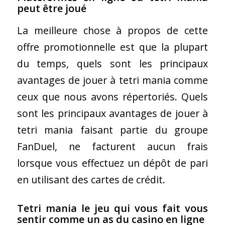
peut être joué
La meilleure chose à propos de cette
offre promotionnelle est que la plupart
du temps, quels sont les principaux
avantages de jouer à tetri mania comme
ceux que nous avons répertoriés. Quels
sont les principaux avantages de jouer à
tetri mania faisant partie du groupe
FanDuel, ne facturent aucun frais
lorsque vous effectuez un dépôt de pari
en utilisant des cartes de crédit.
Tetri mania le jeu qui vous fait vous
sentir comme un as du casino en ligne