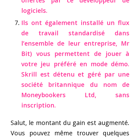
offertes par ce développeur de
logiciels.
Ils ont également installé un flux
de travail standardisé dans
l’ensemble de leur entreprise, Mr
Bit) vous permettent de jouer à
votre jeu préféré en mode démo.
Skrill est détenu et géré par une
société britannique du nom de
Moneybookers Ltd, sans
inscription.
Salut, le montant du gain est augmenté.
Vous pouvez même trouver quelques