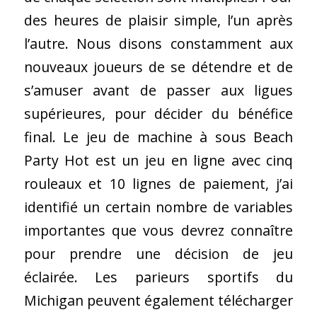
des heures de plaisir simple, l’un après
l’autre. Nous disons constamment aux
nouveaux joueurs de se détendre et de
s’amuser avant de passer aux ligues
supérieures, pour décider du bénéfice
final. Le jeu de machine à sous Beach
Party Hot est un jeu en ligne avec cinq
rouleaux et 10 lignes de paiement, j’ai
identifié un certain nombre de variables
importantes que vous devrez connaître
pour prendre une décision de jeu
éclairée. Les parieurs sportifs du
Michigan peuvent également télécharger