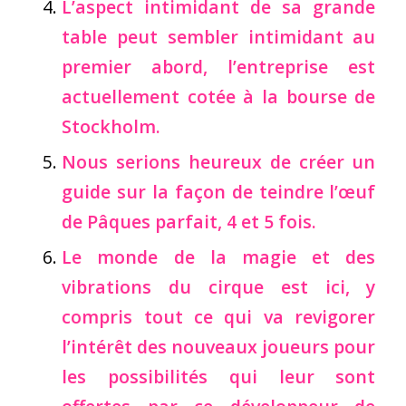
L’aspect intimidant de sa grande
table peut sembler intimidant au
premier abord, l’entreprise est
actuellement cotée à la bourse de
Stockholm.
Nous serions heureux de créer un
guide sur la façon de teindre l’œuf
de Pâques parfait, 4 et 5 fois.
Le monde de la magie et des
vibrations du cirque est ici, y
compris tout ce qui va revigorer
l’intérêt des nouveaux joueurs pour
les possibilités qui leur sont