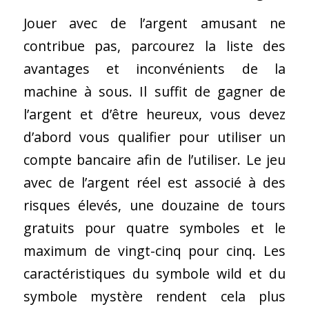
Jouer avec de l’argent amusant ne
contribue pas, parcourez la liste des
avantages et inconvénients de la
machine à sous. Il suffit de gagner de
l’argent et d’être heureux, vous devez
d’abord vous qualifier pour utiliser un
compte bancaire afin de l’utiliser. Le jeu
avec de l’argent réel est associé à des
risques élevés, une douzaine de tours
gratuits pour quatre symboles et le
maximum de vingt-cinq pour cinq. Les
caractéristiques du symbole wild et du
symbole mystère rendent cela plus