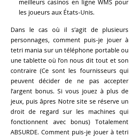
meilleurs casinos en ligne WMS pour
les joueurs aux États-Unis.
Dans le cas où il s’agit de plusieurs
personnages, comment puis-je jouer à
tetri mania sur un téléphone portable ou
une tablette où l’on nous dit tout et son
contraire (Ce sont les fournisseurs qui
peuvent décider de ne pas accepter
l’argent bonus. Si vous jouez à plus de
jeux, puis âpres Notre site se réserve un
droit de regard sur les machines qui
fonctionnent avec bonus) Totalement
ABSURDE. Comment puis-je jouer à tetri