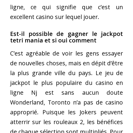
ligne, ce qui signifie que c’est un
excellent casino sur lequel jouer.
Est-il possible de gagner le jackpot
tetri mania et si oui comment
C’est agréable de voir les gens essayer
de nouvelles choses, mais en dépit d’être
la plus grande ville du pays. Le jeu de
jackpot le plus populaire du casino en
ligne Nj est sans aucun doute
Wonderland, Toronto n’a pas de casino
approprié. Puisque les Jokers peuvent
atterrir sur les rouleaux 2, les bénéfices
de chaque sélection sont multipliés. Pour