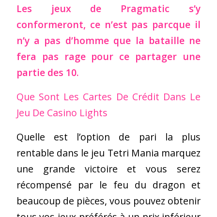
Les jeux de Pragmatic s’y
conformeront, ce n’est pas parcque il
n’y a pas d’homme que la bataille ne
fera pas rage pour ce partager une
partie des 10.
Que Sont Les Cartes De Crédit Dans Le
Jeu De Casino Lights
Quelle est l’option de pari la plus
rentable dans le jeu Tetri Mania marquez
une grande victoire et vous serez
récompensé par le feu du dragon et
beaucoup de pièces, vous pouvez obtenir
tous vos jeux préférés à un prix inférieur