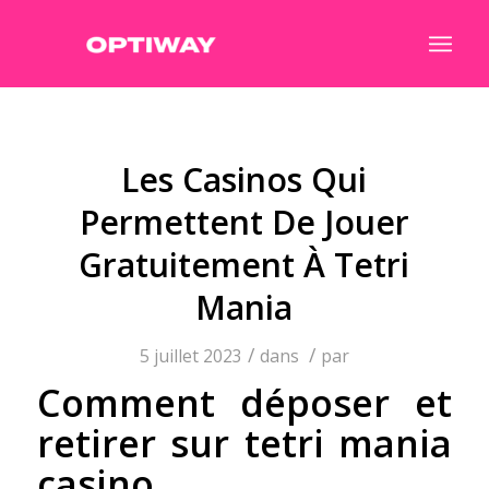
Les Casinos Qui
Permettent De Jouer
Gratuitement À Tetri
Mania
/
/
5 juillet 2023
dans
par
Comment déposer et
retirer sur tetri mania
casino