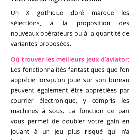
Un X gothique doré marque les
sélections, à la proposition des
nouveaux opérateurs ou à la quantité de
variantes proposées.
Où trouver les meilleurs jeux d’aviator:
Les fonctionnalités fantastiques que l’on
apprécie lorsqu’on joue sur son bureau
peuvent également être appréciées par
courrier électronique, y compris les
machines à sous. La fonction de pari
vous permet de doubler votre gain en
jouant à un jeu plus risqué qui n’a