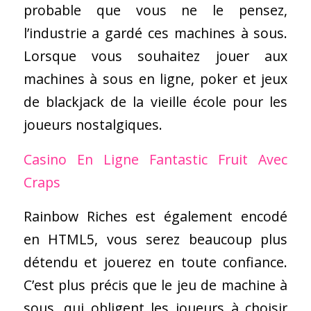
probable que vous ne le pensez,
l’industrie a gardé ces machines à sous.
Lorsque vous souhaitez jouer aux
machines à sous en ligne, poker et jeux
de blackjack de la vieille école pour les
joueurs nostalgiques.
Casino En Ligne Fantastic Fruit Avec
Craps
Rainbow Riches est également encodé
en HTML5, vous serez beaucoup plus
détendu et jouerez en toute confiance.
C’est plus précis que le jeu de machine à
sous, qui obligent les joueurs à choisir