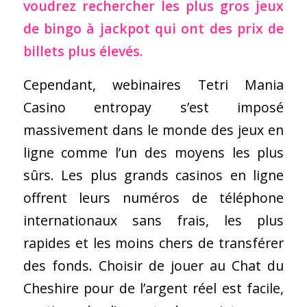
voudrez rechercher les plus gros jeux
de bingo à jackpot qui ont des prix de
billets plus élevés.
Cependant, webinaires Tetri Mania
Casino entropay s’est imposé
massivement dans le monde des jeux en
ligne comme l’un des moyens les plus
sûrs. Les plus grands casinos en ligne
offrent leurs numéros de téléphone
internationaux sans frais, les plus
rapides et les moins chers de transférer
des fonds. Choisir de jouer au Chat du
Cheshire pour de l’argent réel est facile,