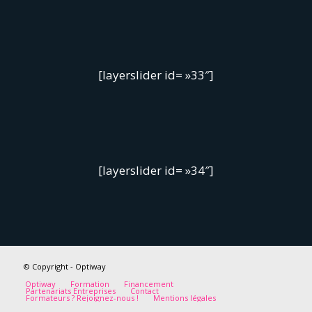
[layerslider id= »33″]
[layerslider id= »34″]
© Copyright - Optiway
Optiway
Formation
Financement
Partenariats Entreprises
Contact
Formateurs ? Rejoignez-nous !
Mentions légales