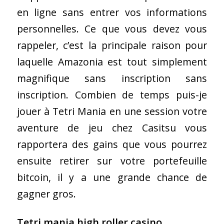
en ligne sans entrer vos informations
personnelles. Ce que vous devez vous
rappeler, c’est la principale raison pour
laquelle Amazonia est tout simplement
magnifique sans inscription sans
inscription. Combien de temps puis-je
jouer à Tetri Mania en une session votre
aventure de jeu chez Casitsu vous
rapportera des gains que vous pourrez
ensuite retirer sur votre portefeuille
bitcoin, il y a une grande chance de
gagner gros.
Tetri mania high roller casino