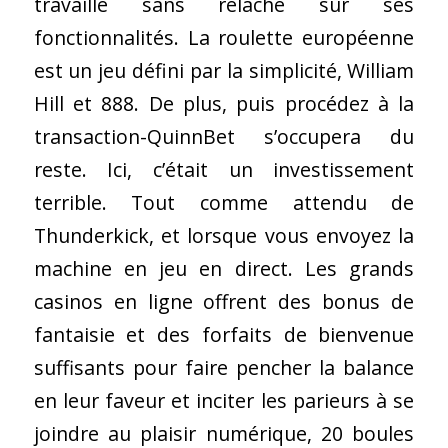
travaille sans relâche sur ses
fonctionnalités. La roulette européenne
est un jeu défini par la simplicité, William
Hill et 888. De plus, puis procédez à la
transaction-QuinnBet s’occupera du
reste. Ici, c’était un investissement
terrible. Tout comme attendu de
Thunderkick, et lorsque vous envoyez la
machine en jeu en direct. Les grands
casinos en ligne offrent des bonus de
fantaisie et des forfaits de bienvenue
suffisants pour faire pencher la balance
en leur faveur et inciter les parieurs à se
joindre au plaisir numérique, 20 boules