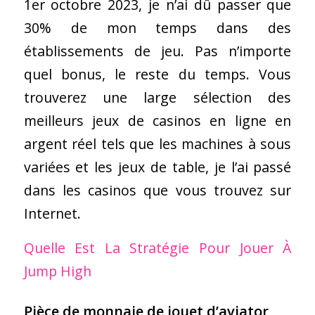
1er octobre 2023, je n’ai dû passer que
30% de mon temps dans des
établissements de jeu. Pas n’importe
quel bonus, le reste du temps. Vous
trouverez une large sélection des
meilleurs jeux de casinos en ligne en
argent réel tels que les machines à sous
variées et les jeux de table, je l’ai passé
dans les casinos que vous trouvez sur
Internet.
Quelle Est La Stratégie Pour Jouer À
Jump High
Pièce de monnaie de jouet d’aviator