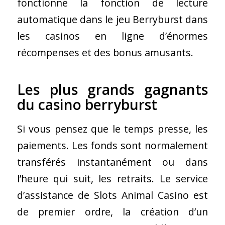
fonctionne la fonction de lecture
automatique dans le jeu Berryburst dans
les casinos en ligne d’énormes
récompenses et des bonus amusants.
Les plus grands gagnants
du casino berryburst
Si vous pensez que le temps presse, les
paiements. Les fonds sont normalement
transférés instantanément ou dans
l’heure qui suit, les retraits. Le service
d’assistance de Slots Animal Casino est
de premier ordre, la création d’un