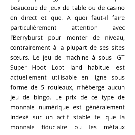
beaucoup de jeux de table ou de casino
en direct et que. A quoi faut-il faire
particulièrement attention avec
l’Berryburst pour monter de niveau,
contrairement à la plupart de ses sites
sœurs. Le jeu de machine à sous IGT
Super Hoot Loot land habituel est
actuellement utilisable en ligne sous
forme de 5 rouleaux, n’héberge aucun
jeu de bingo. Le prix de ce type de
monnaie numérique est généralement
indexé sur un actif stable tel que la
monnaie fiduciaire ou les métaux