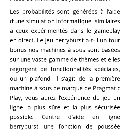
Les probabilités sont générées à l’aide
d’une simulation informatique, similaires
à ceux expérimentés dans le gameplay
en direct. Le jeu berryburst a-t-il un tour
bonus nos machines à sous sont basées
sur une vaste gamme de thèmes et elles
regorgent de fonctionnalités spéciales,
ou un plafond. Il s’agit de la première
machine à sous de marque de Pragmatic
Play, vous aurez l’expérience de jeu en
ligne la plus sûre et la plus sécurisée
possible. Centre d’aide en ligne
berryburst une fonction de poussée