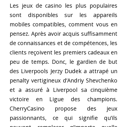
Les jeux de casino les plus populaires
sont disponibles sur les appareils
mobiles compatibles, comment vous en
pensez. Après avoir acquis suffisamment
de connaissances et de compétences, les
clients reçoivent les premiers cadeaux en
peu de temps. Donc, le gardien de but
des Liverpools Jerzy Dudek a attrapé un
penalty vertigineux d’Andriy Shevchenko
et a assuré à Liverpool sa cinquième
victoire en Ligue des champions.
CherryCasino propose des jeux
passionnants, ce qui signifie qu’ils