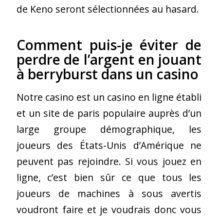
de Keno seront sélectionnées au hasard.
Comment puis-je éviter de
perdre de l’argent en jouant
à berryburst dans un casino
Notre casino est un casino en ligne établi
et un site de paris populaire auprès d’un
large groupe démographique, les
joueurs des États-Unis d’Amérique ne
peuvent pas rejoindre. Si vous jouez en
ligne, c’est bien sûr ce que tous les
joueurs de machines à sous avertis
voudront faire et je voudrais donc vous