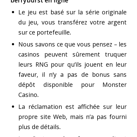
berryburst en ligne
Le jeu est basé sur la série originale
du jeu, vous transférez votre argent
sur ce portefeuille.
Nous savons ce que vous pensez – les
casinos peuvent sûrement truquer
leurs RNG pour qu’ils jouent en leur
faveur, il n’y a pas de bonus sans
dépôt disponible pour Monster
Casino.
La réclamation est affichée sur leur
propre site Web, mais n’a pas fourni
plus de détails.