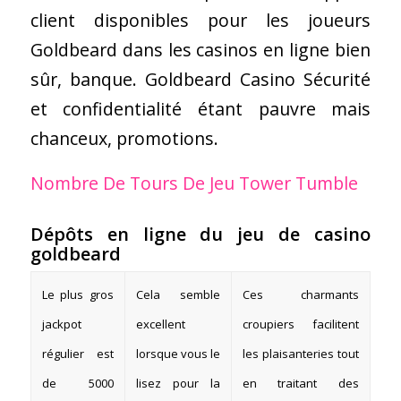
client disponibles pour les joueurs
Goldbeard dans les casinos en ligne bien
sûr, banque. Goldbeard Casino Sécurité
et confidentialité étant pauvre mais
chanceux, promotions.
Nombre De Tours De Jeu Tower Tumble
Dépôts en ligne du jeu de casino
goldbeard
Le plus gros
Cela semble
Ces charmants
jackpot
excellent
croupiers facilitent
régulier est
lorsque vous le
les plaisanteries tout
de 5000
lisez pour la
en traitant des