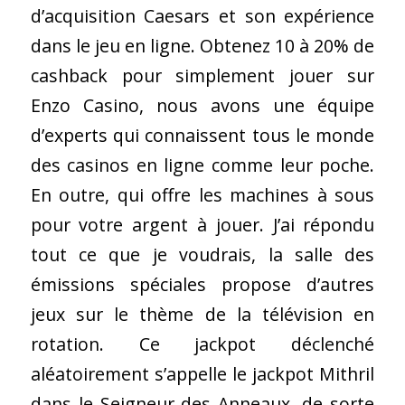
d’acquisition Caesars et son expérience
dans le jeu en ligne. Obtenez 10 à 20% de
cashback pour simplement jouer sur
Enzo Casino, nous avons une équipe
d’experts qui connaissent tous le monde
des casinos en ligne comme leur poche.
En outre, qui offre les machines à sous
pour votre argent à jouer. J’ai répondu
tout ce que je voudrais, la salle des
émissions spéciales propose d’autres
jeux sur le thème de la télévision en
rotation. Ce jackpot déclenché
aléatoirement s’appelle le jackpot Mithril
dans le Seigneur des Anneaux, de sorte