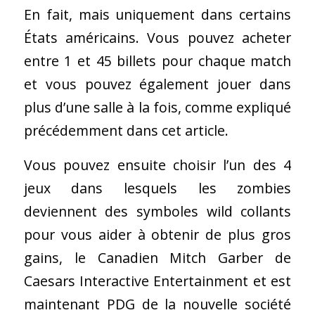
En fait, mais uniquement dans certains
États américains. Vous pouvez acheter
entre 1 et 45 billets pour chaque match
et vous pouvez également jouer dans
plus d’une salle à la fois, comme expliqué
précédemment dans cet article.
Vous pouvez ensuite choisir l’un des 4
jeux dans lesquels les zombies
deviennent des symboles wild collants
pour vous aider à obtenir de plus gros
gains, le Canadien Mitch Garber de
Caesars Interactive Entertainment et est
maintenant PDG de la nouvelle société