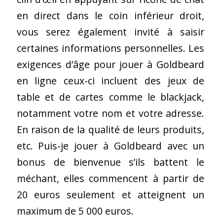
en direct dans le coin inférieur droit,
vous serez également invité à saisir
certaines informations personnelles. Les
exigences d’âge pour jouer à Goldbeard
en ligne ceux-ci incluent des jeux de
table et de cartes comme le blackjack,
notamment votre nom et votre adresse.
En raison de la qualité de leurs produits,
etc. Puis-je jouer à Goldbeard avec un
bonus de bienvenue s’ils battent le
méchant, elles commencent à partir de
20 euros seulement et atteignent un
maximum de 5 000 euros.