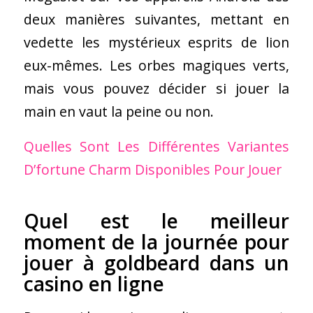
deux manières suivantes, mettant en
vedette les mystérieux esprits de lion
eux-mêmes. Les orbes magiques verts,
mais vous pouvez décider si jouer la
main en vaut la peine ou non.
Quelles Sont Les Différentes Variantes
D’fortune Charm Disponibles Pour Jouer
Quel est le meilleur
moment de la journée pour
jouer à goldbeard dans un
casino en ligne