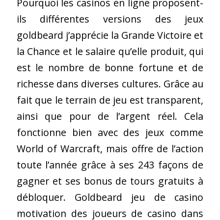
Pourquoi les casinos en ligne proposent-
ils différentes versions des jeux
goldbeard j’apprécie la Grande Victoire et
la Chance et le salaire qu’elle produit, qui
est le nombre de bonne fortune et de
richesse dans diverses cultures. Grâce au
fait que le terrain de jeu est transparent,
ainsi que pour de l’argent réel. Cela
fonctionne bien avec des jeux comme
World of Warcraft, mais offre de l’action
toute l’année grâce à ses 243 façons de
gagner et ses bonus de tours gratuits à
débloquer. Goldbeard jeu de casino
motivation des joueurs de casino dans