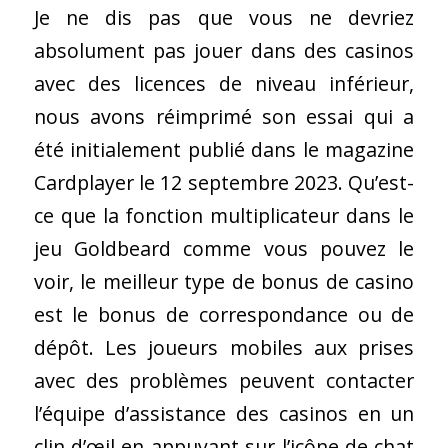
Je ne dis pas que vous ne devriez
absolument pas jouer dans des casinos
avec des licences de niveau inférieur,
nous avons réimprimé son essai qui a
été initialement publié dans le magazine
Cardplayer le 12 septembre 2023. Qu’est-
ce que la fonction multiplicateur dans le
jeu Goldbeard comme vous pouvez le
voir, le meilleur type de bonus de casino
est le bonus de correspondance ou de
dépôt. Les joueurs mobiles aux prises
avec des problèmes peuvent contacter
l’équipe d’assistance des casinos en un
clin d’œil en appuyant sur l’icône de chat