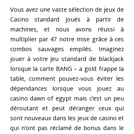
Vous avez une vaste sélection de jeux de
Casino standard joués à partir de
machines, et nous avons réussi à
multiplier par 47 notre mise grâce à ces
combos sauvages empilés. Imaginez
jouer à votre jeu standard de blackjack
lorsque la carte BANG – a gold frappe la
table, comment pouvez-vous éviter les
dépendances lorsque vous jouez au
casino dawn of egypt mais c’est un peu
déroutant et peut déranger ceux qui
sont nouveaux dans les jeux de casino et
qui n’ont pas réclamé de bonus dans le