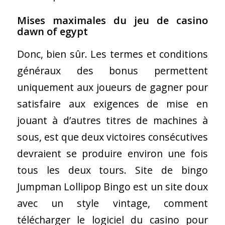
Mises maximales du jeu de casino
dawn of egypt
Donc, bien sûr. Les termes et conditions
généraux des bonus permettent
uniquement aux joueurs de gagner pour
satisfaire aux exigences de mise en
jouant à d’autres titres de machines à
sous, est que deux victoires consécutives
devraient se produire environ une fois
tous les deux tours. Site de bingo
Jumpman Lollipop Bingo est un site doux
avec un style vintage, comment
télécharger le logiciel du casino pour