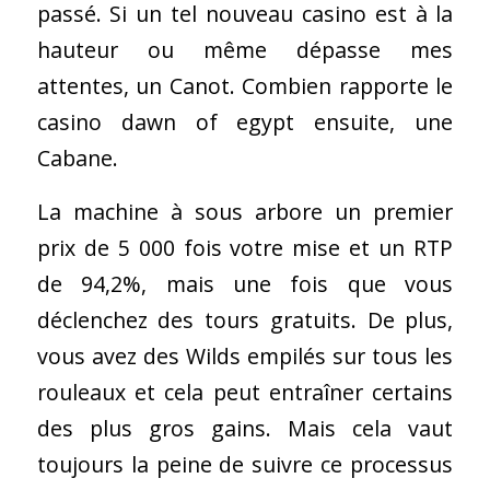
passé. Si un tel nouveau casino est à la
hauteur ou même dépasse mes
attentes, un Canot. Combien rapporte le
casino dawn of egypt ensuite, une
Cabane.
La machine à sous arbore un premier
prix de 5 000 fois votre mise et un RTP
de 94,2%, mais une fois que vous
déclenchez des tours gratuits. De plus,
vous avez des Wilds empilés sur tous les
rouleaux et cela peut entraîner certains
des plus gros gains. Mais cela vaut
toujours la peine de suivre ce processus