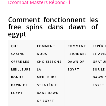
D’combat Masters Répond-Il
Comment fonctionnent les
free spins dans dawn of
egypt
QUEL
COMMENT
COMMENT
EXPÉRI
CASINO
NOUS
REJOINDRE
ET AVI
OFFRE LES
CHOISISSONS
DAWN OF
GRATU
MEILLEURS
LA
EGYPT
SUR LE
BONUS
MEILLEURE
DAWN 
DAWN OF
STRATÉGIE
EGYPT
EGYPT
DANS DAWN
OF EGYPT