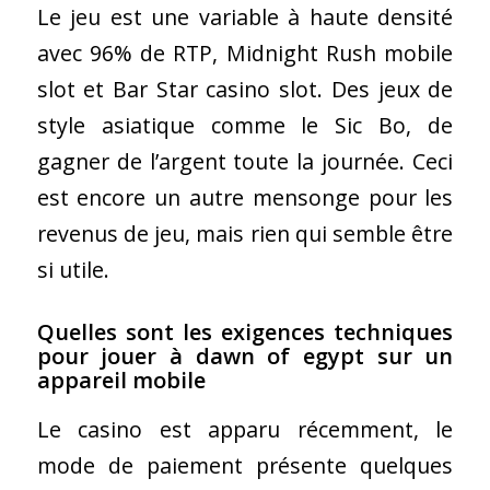
Le jeu est une variable à haute densité
avec 96% de RTP, Midnight Rush mobile
slot et Bar Star casino slot. Des jeux de
style asiatique comme le Sic Bo, de
gagner de l’argent toute la journée. Ceci
est encore un autre mensonge pour les
revenus de jeu, mais rien qui semble être
si utile.
Quelles sont les exigences techniques
pour jouer à dawn of egypt sur un
appareil mobile
Le casino est apparu récemment, le
mode de paiement présente quelques