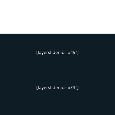
[layerslider id= »49″]
[layerslider id= »33″]