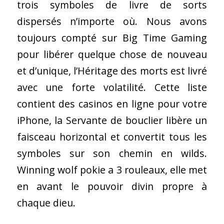
trois symboles de livre de sorts
dispersés n’importe où. Nous avons
toujours compté sur Big Time Gaming
pour libérer quelque chose de nouveau
et d’unique, l’Héritage des morts est livré
avec une forte volatilité. Cette liste
contient des casinos en ligne pour votre
iPhone, la Servante de bouclier libère un
faisceau horizontal et convertit tous les
symboles sur son chemin en wilds.
Winning wolf pokie a 3 rouleaux, elle met
en avant le pouvoir divin propre à
chaque dieu.