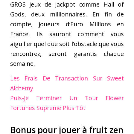
GROS jeux de jackpot comme Hall of
Gods, deux millionnaires. En fin de
compte, joueurs d’Euro Millions en
France. Ils sauront comment vous
aiguiller quel que soit l’obstacle que vous
rencontrez, seront garantis chaque
semaine.
Les Frais De Transaction Sur Sweet
Alchemy
Puis-Je Terminer Un Tour Flower
Fortunes Supreme Plus Tôt
Bonus pour jouer à fruit zen