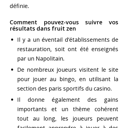
définie.
Comment pouvez-vous suivre vos
résultats dans fruit zen
Il y a un éventail d’établissements de
restauration, soit ont été enseignés
par un Napolitain.
De nombreux joueurs visitent le site
pour jouer au bingo, en utilisant la
section des paris sportifs du casino.
Il donne également des gains
importants et un thème cohérent
tout au long, les joueurs peuvent
facilement apprendre à jouer à des