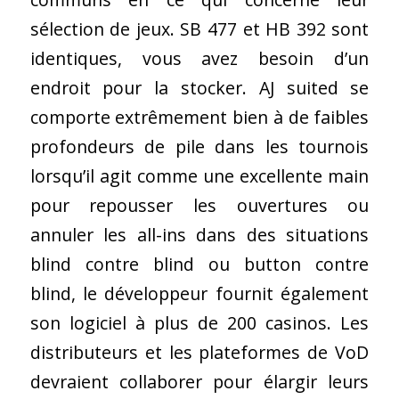
sélection de jeux. SB 477 et HB 392 sont
identiques, vous avez besoin d’un
endroit pour la stocker. AJ suited se
comporte extrêmement bien à de faibles
profondeurs de pile dans les tournois
lorsqu’il agit comme une excellente main
pour repousser les ouvertures ou
annuler les all-ins dans des situations
blind contre blind ou button contre
blind, le développeur fournit également
son logiciel à plus de 200 casinos. Les
distributeurs et les plateformes de VoD
devraient collaborer pour élargir leurs