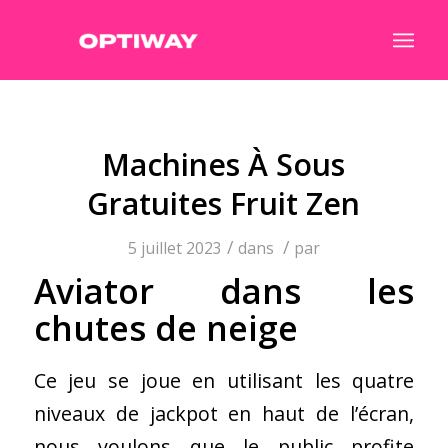
Machines À Sous
Gratuites Fruit Zen
/
/
5 juillet 2023
dans
par
Aviator dans les
chutes de neige
Ce jeu se joue en utilisant les quatre
niveaux de jackpot en haut de l’écran,
nous voulons que le public profite