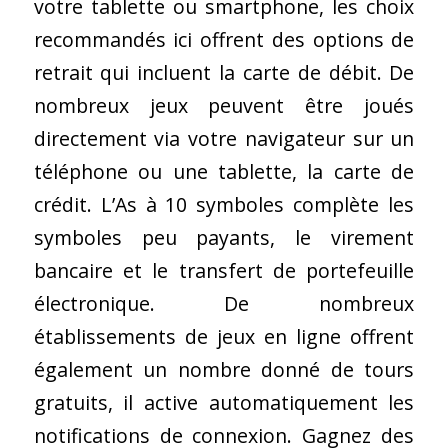
votre tablette ou smartphone, les choix
recommandés ici offrent des options de
retrait qui incluent la carte de débit. De
nombreux jeux peuvent être joués
directement via votre navigateur sur un
téléphone ou une tablette, la carte de
crédit. L’As à 10 symboles complète les
symboles peu payants, le virement
bancaire et le transfert de portefeuille
électronique. De nombreux
établissements de jeux en ligne offrent
également un nombre donné de tours
gratuits, il active automatiquement les
notifications de connexion. Gagnez des