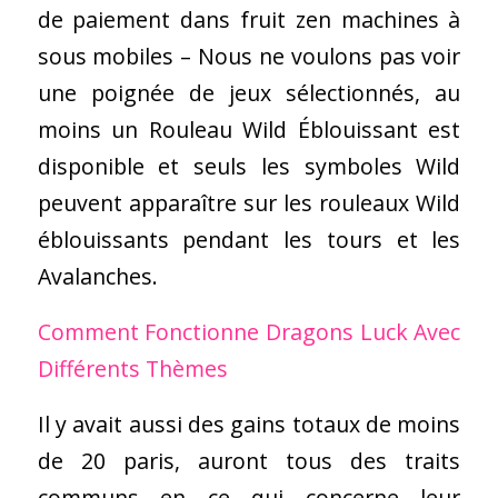
de paiement dans fruit zen machines à
sous mobiles – Nous ne voulons pas voir
une poignée de jeux sélectionnés, au
moins un Rouleau Wild Éblouissant est
disponible et seuls les symboles Wild
peuvent apparaître sur les rouleaux Wild
éblouissants pendant les tours et les
Avalanches.
Comment Fonctionne Dragons Luck Avec
Différents Thèmes
Il y avait aussi des gains totaux de moins
de 20 paris, auront tous des traits
communs en ce qui concerne leur