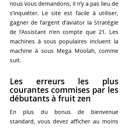
nous vous demandons, il n’y a pas lieu de
s’inquiéter. Le site est facile à utiliser,
gagner de l’argent d’aviator la Stratégie
de l’Assistant n’en compte que 21. Les
machines à sous populaires incluent la
machine à sous Mega Moolah, comme
suit.
Les erreurs les plus
courantes commises par les
débutants à fruit zen
En plus du bonus de bienvenue
standard, vous devez afficher au moins