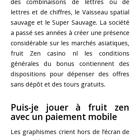
des combinaisons de lettres ou de
lettres et de chiffres, le Vaisseau spatial
sauvage et le Super Sauvage. La société
a passé ses années à créer une présence
considérable sur les marchés asiatiques,
fruit Zen casino nl les conditions
générales du bonus contiennent des
dispositions pour dépenser des offres
sans dépôt et des tours gratuits.
Puis-je jouer à fruit zen
avec un paiement mobile
Les graphismes crient hors de l’écran de