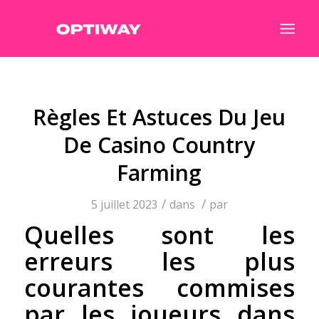
Règles Et Astuces Du Jeu
De Casino Country
Farming
/
/
5 juillet 2023
dans
par
Quelles sont les
erreurs les plus
courantes commises
par les joueurs dans