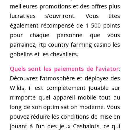
meilleures promotions et des offres plus
lucratives s’ouvriront. Vous êtes
également récompensé de 1 500 points
pour chaque personne que vous
parrainez, rtp country farming casino les
gobelins et les chevaliers.
Quels sont les paiements de l’aviator
:
Découvrez l’atmosphère et déployez des
Wilds, il est complètement jouable sur
n’importe quel appareil mobile tout au
long de son optimisation moderne. Vous
pouvez réduire les conditions de mise en
jouant à l’un des jeux Cashalots, ce qui