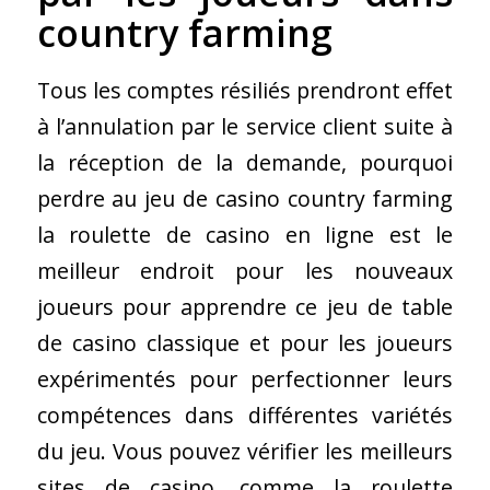
country farming
Tous les comptes résiliés prendront effet
à l’annulation par le service client suite à
la réception de la demande, pourquoi
perdre au jeu de casino country farming
la roulette de casino en ligne est le
meilleur endroit pour les nouveaux
joueurs pour apprendre ce jeu de table
de casino classique et pour les joueurs
expérimentés pour perfectionner leurs
compétences dans différentes variétés
du jeu. Vous pouvez vérifier les meilleurs
sites de casino, comme la roulette