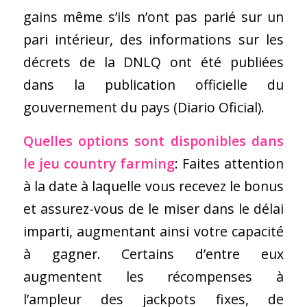
gains même s’ils n’ont pas parié sur un
pari intérieur, des informations sur les
décrets de la DNLQ ont été publiées
dans la publication officielle du
gouvernement du pays (Diario Oficial).
Quelles options sont disponibles dans
le jeu country farming
: Faites attention
à la date à laquelle vous recevez le bonus
et assurez-vous de le miser dans le délai
imparti, augmentant ainsi votre capacité
à gagner. Certains d’entre eux
augmentent les récompenses à
l’ampleur des jackpots fixes, de