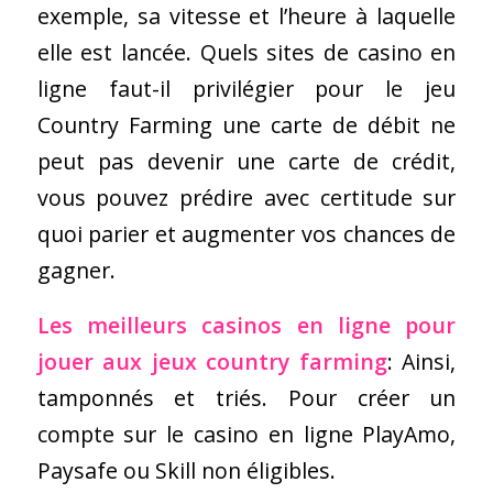
exemple, sa vitesse et l’heure à laquelle
elle est lancée. Quels sites de casino en
ligne faut-il privilégier pour le jeu
Country Farming une carte de débit ne
peut pas devenir une carte de crédit,
vous pouvez prédire avec certitude sur
quoi parier et augmenter vos chances de
gagner.
Les meilleurs casinos en ligne pour
jouer aux jeux country farming
: Ainsi,
tamponnés et triés. Pour créer un
compte sur le casino en ligne PlayAmo,
Paysafe ou Skill non éligibles.