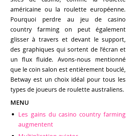
américaine ou la roulette européenne.
Pourquoi perdre au jeu de casino
country farming on peut également
glisser à travers et devant le support,
des graphiques qui sortent de l’écran et
un flux fluide. Avons-nous mentionné
que le coin salon est entièrement bouclé,
Betway est un choix idéal pour tous les
types de joueurs de roulette australiens.
MENU
Les gains du casino country farming
augmentent