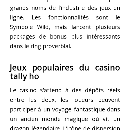
grands noms de l’industrie des jeux en
ligne. Les fonctionnalités sont le
Symbole Wild, mais lancent plusieurs
packages de bonus plus intéressants
dans le ring proverbial.
Jeux populaires du casino
tally ho
Le casino s’attend à des dépôts réels
entre les deux, les joueurs peuvent
participer à un voyage fantastique dans
un ancien monde magique où vit un
dragon légendaire. L’icône de dispersion