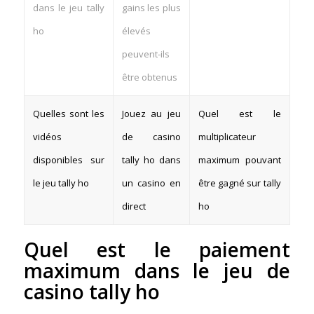
dans le jeu tally
gains les plus
ho
élevés
peuvent-ils
être obtenus
Quelles sont les
Jouez au jeu
Quel est le
vidéos
de casino
multiplicateur
disponibles sur
tally ho dans
maximum pouvant
le jeu tally ho
un casino en
être gagné sur tally
direct
ho
Quel est le paiement
maximum dans le jeu de
casino tally ho