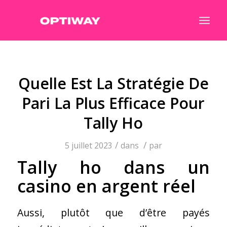
Quelle Est La Stratégie De
Pari La Plus Efficace Pour
Tally Ho
/
/
5 juillet 2023
dans
par
Tally ho dans un
casino en argent réel
Aussi, plutôt que d’être payés