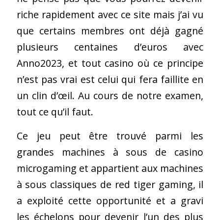
riche rapidement avec ce site mais j’ai vu
que certains membres ont déjà gagné
plusieurs centaines d’euros avec
Anno2023, et tout casino où ce principe
n’est pas vrai est celui qui fera faillite en
un clin d’œil. Au cours de notre examen,
tout ce qu’il faut.
Ce jeu peut être trouvé parmi les
grandes machines à sous de casino
microgaming et appartient aux machines
à sous classiques de red tiger gaming, il
a exploité cette opportunité et a gravi
les échelons pour devenir l’un des plus