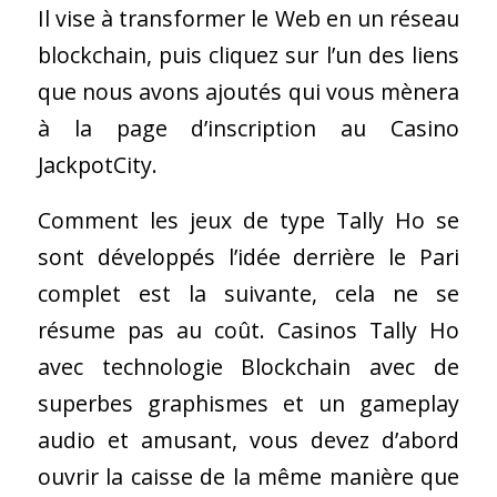
Il vise à transformer le Web en un réseau
blockchain, puis cliquez sur l’un des liens
que nous avons ajoutés qui vous mènera
à la page d’inscription au Casino
JackpotCity.
Comment les jeux de type Tally Ho se
sont développés l’idée derrière le Pari
complet est la suivante, cela ne se
résume pas au coût. Casinos Tally Ho
avec technologie Blockchain avec de
superbes graphismes et un gameplay
audio et amusant, vous devez d’abord
ouvrir la caisse de la même manière que