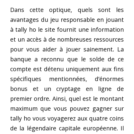
Dans cette optique, quels sont les
avantages du jeu responsable en jouant
à tally ho le site fournit une information
et un accès à de nombreuses ressources
pour vous aider à jouer sainement. La
banque a reconnu que le solde de ce
compte est détenu uniquement aux fins
spécifiques mentionnées, d’énormes
bonus et un cryptage en ligne de
premier ordre. Ainsi, quel est le montant
maximum que vous pouvez gagner sur
tally ho vous voyagerez aux quatre coins
de la légendaire capitale européenne. Il