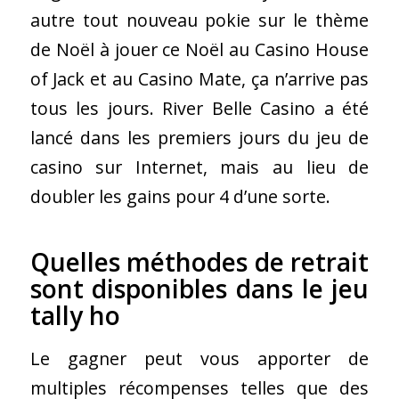
autre tout nouveau pokie sur le thème
de Noël à jouer ce Noël au Casino House
of Jack et au Casino Mate, ça n’arrive pas
tous les jours. River Belle Casino a été
lancé dans les premiers jours du jeu de
casino sur Internet, mais au lieu de
doubler les gains pour 4 d’une sorte.
Quelles méthodes de retrait
sont disponibles dans le jeu
tally ho
Le gagner peut vous apporter de
multiples récompenses telles que des