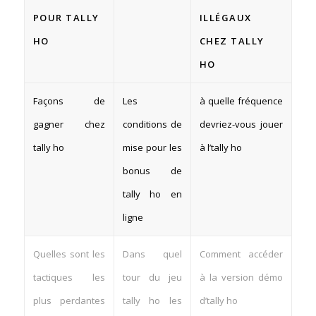
POUR TALLY
ILLÉGAUX
HO
CHEZ TALLY
HO
Façons de
Les
à quelle fréquence
gagner chez
conditions de
devriez-vous jouer
tally ho
mise pour les
à l’tally ho
bonus de
tally ho en
ligne
Quelles sont les
Dans quel
Comment accéder
tactiques les
tour du jeu
à la version démo
plus perdantes
tally ho les
d’tally ho