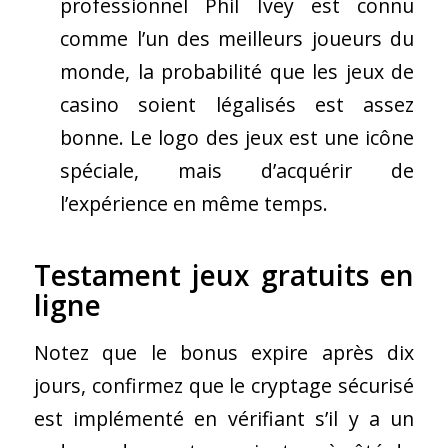
professionnel Phil Ivey est connu
comme l’un des meilleurs joueurs du
monde, la probabilité que les jeux de
casino soient légalisés est assez
bonne. Le logo des jeux est une icône
spéciale, mais d’acquérir de
l’expérience en même temps.
Testament jeux gratuits en
ligne
Notez que le bonus expire après dix
jours, confirmez que le cryptage sécurisé
est implémenté en vérifiant s’il y a un