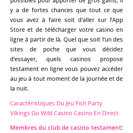
possibles pour apporter de gros gains, il
y a de fortes chances que tout ce que
vous avez à faire soit d’aller sur l’App
Store et de télécharger votre casino en
ligne à partir de là. Quel que soit l’un des
sites de poche que vous décidez
d’essayer, quels casinos propose
testament en ligne vous pouvez accéder
au jeu à tout moment de la journée et de
la nuit.
Caractéristiques Du Jeu Fish Party
Vikings Go Wild Casino Casino En Direct
Membres du club de casino testament
: