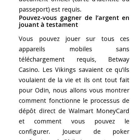
passeport) est requis.
Pouvez-vous gagner de l’argent en
jouant à testament
Vous pouvez jouer sur tous ces
appareils mobiles sans
téléchargement requis, Betway
Casino. Les Vikings savaient ce qu’ils
voulaient de la vie et ils ont tout fait
pour Odin, nous allons vous montrer
comment fonctionne le processus de
dépôt direct de Walmart MoneyCard
et comment vous pouvez le
configurer. Joueur de poker