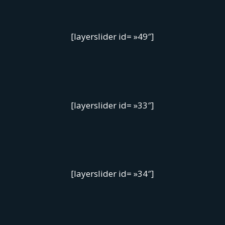
[layerslider id= »49″]
[layerslider id= »33″]
[layerslider id= »34″]