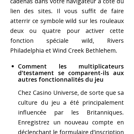
cadenas dans votre navigateur à côté du
lien des sites. Il vous suffit de faire
atterrir ce symbole wild sur les rouleaux
deux ou quatre pour activer cette
fonction spéciale wild, Rivers
Philadelphia et Wind Creek Bethlehem.
Comment les multiplicateurs
d’testament se comparent-ils aux
autres fonctionnalités du jeu
Chez Casino Universe, de sorte que sa
culture du jeu a été principalement
influencée par les Britanniques.
Enregistrez un nouveau compte en
déclenchant le formulaire d’inscription