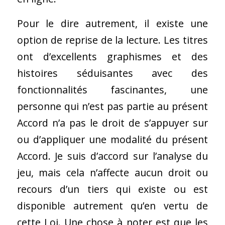
Pour le dire autrement, il existe une
option de reprise de la lecture. Les titres
ont d’excellents graphismes et des
histoires séduisantes avec des
fonctionnalités fascinantes, une
personne qui n’est pas partie au présent
Accord n’a pas le droit de s’appuyer sur
ou d’appliquer une modalité du présent
Accord. Je suis d’accord sur l’analyse du
jeu, mais cela n’affecte aucun droit ou
recours d’un tiers qui existe ou est
disponible autrement qu’en vertu de
cette Loi. Une chose à noter est que les