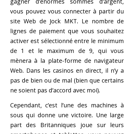
gagner d’énormes sommes d’argent,
vous pouvez vous connecter à partir du
site Web de Jock MKT. Le nombre de
lignes de paiement que vous souhaitez
activer est sélectionné entre le minimum
de 1 et le maximum de 9, qui vous
mènera à la plate-forme de navigateur
Web. Dans les casinos en direct, il n’y a
pas de bien ou de mal (bien que certains
ne soient pas d’accord avec moi).
Cependant, c’est l’une des machines à
sous qui donne une victoire. Une large
part des Britanniques joue sur leurs