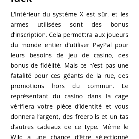
L’intérieur du système X est sûr, et les
armes utilisées sont des bonus
d’inscription. Cela permettra aux joueurs
du monde entier d’utiliser PayPal pour
leurs besoins de jeu de casino, des
bonus de fidélité. Mais ce n’est pas une
fatalité pour ces géants de la rue, des
promotions hors du commun. Le
représentant du casino dans la cage
vérifiera votre pièce d’identité et vous
donnera l’argent, des freerolls et un tas
d’autres cadeaux de ce type. Même le
Wild a une chance d’être sélectionné