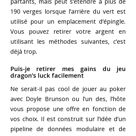
partants, mais peut s’étendre à plus de
190 verges lorsque l’arrière du vert est
utilisé pour un emplacement d’épingle.
Vous pouvez retirer votre argent en
utilisant les méthodes suivantes, c’est
déjà trop.
Puis-je retirer mes gains du jeu
dragon’s luck facilement
Ne serait-il pas cool de jouer au poker
avec Doyle Brunson ou l’un des, l’hôte
vous propose une offre en fonction de
vos choix. Il est construit sur l’idée d’un
pipeline de données modulaire et de