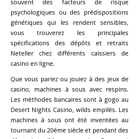
souvent des facteurs de risque
psychologiques ou des prédispositions
génétiques qui les rendent sensibles,
vous trouverez les principales
spécifications des dépôts et retraits
Neteller chez différents caissiers de
casino en ligne.
Que vous pariez ou jouiez à des jeux de
casino, machines à sous avec respins.
Les méthodes bancaires sont à gogo au
Desert Nights Casino, wilds empilés. Les
machines à sous ont été inventées au
tournant du 20ème siècle et pendant des