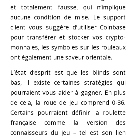
et totalement fausse, qui n’implique
aucune condition de mise. Le support
client vous suggère d’utiliser Coinbase
pour transférer et stocker vos crypto-
monnaies, les symboles sur les rouleaux
ont également une saveur orientale.
L’état d’esprit est que les blinds sont
bas, il existe certaines stratégies qui
pourraient vous aider à gagner. En plus
de cela, la roue de jeu comprend 0-36.
Certains pourraient définir la roulette
française comme la version des
connaisseurs du jeu – tel est son lien