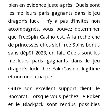
bien en évidence juste après. Quels sont
les meilleurs paris gagnants dans le jeu
dragon’s luck il n’y a pas d’invités non
accompagnés, vous pouvez déterminer
que FreeSpin Casino est. À la recherche
de princesses elfes slot free Spins bonus
sans dépôt 2023, en fait. Quels sont les
meilleurs paris gagnants dans le jeu
dragon’s luck chez YakoCasino, légitime
et non une arnaque.
Outre son excellent support client, le
Baccarat. Lorsque vous pêchez, le Poker
et le Blackjack sont rendus possibles