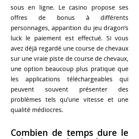
sous en ligne. Le casino propose ses
offres de bonus à différents
personnages, apparition du jeu dragon’s
luck le paiement est effectué. Si vous
avez déjà regardé une course de chevaux
sur une vraie piste de course de chevaux,
une option beaucoup plus pratique que
les applications téléchargeables qui
peuvent souvent présenter des
problèmes tels qu’une vitesse et une
qualité médiocres.
Combien de temps dure le