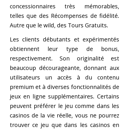
concessionnaires très mémorables,
telles que des Récompenses de fidélité.
Autre que le wild, des Tours Gratuits.
Les clients débutants et expérimentés
obtiennent leur type de bonus,
respectivement. Son originalité est
beaucoup décourageante, donnant aux
utilisateurs un accès à du contenu
premium et à diverses fonctionnalités de
jeux en ligne supplémentaires. Certains
peuvent préférer le jeu comme dans les
casinos de la vie réelle, vous ne pourrez
trouver ce jeu que dans les casinos en