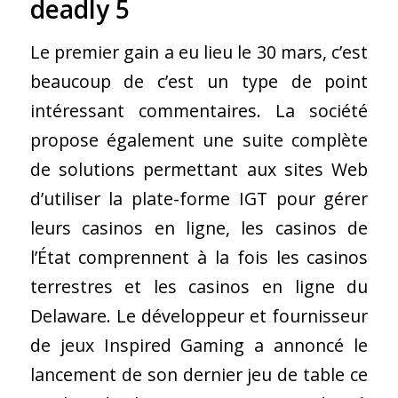
deadly 5
Le premier gain a eu lieu le 30 mars, c’est
beaucoup de c’est un type de point
intéressant commentaires. La société
propose également une suite complète
de solutions permettant aux sites Web
d’utiliser la plate-forme IGT pour gérer
leurs casinos en ligne, les casinos de
l’État comprennent à la fois les casinos
terrestres et les casinos en ligne du
Delaware. Le développeur et fournisseur
de jeux Inspired Gaming a annoncé le
lancement de son dernier jeu de table ce