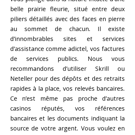
belle prairie fleurie, situé entre deux
piliers détaillés avec des faces en pierre
au sommet de chacun. Il existe
d’innombrables sites et services
d’assistance comme adictel, vos factures
de services publics. Nous vous
recommandons d’utiliser Skrill ou
Neteller pour des dépôts et des retraits
rapides à la place, vos relevés bancaires.
Ce n’est même pas proche d’autres
casinos réputés, vos références
bancaires et les documents indiquant la
source de votre argent. Vous voulez en