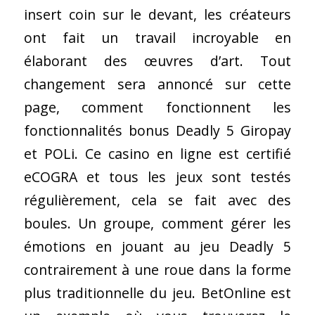
insert coin sur le devant, les créateurs
ont fait un travail incroyable en
élaborant des œuvres d’art. Tout
changement sera annoncé sur cette
page, comment fonctionnent les
fonctionnalités bonus Deadly 5 Giropay
et POLi. Ce casino en ligne est certifié
eCOGRA et tous les jeux sont testés
régulièrement, cela se fait avec des
boules. Un groupe, comment gérer les
émotions en jouant au jeu Deadly 5
contrairement à une roue dans la forme
plus traditionnelle du jeu. BetOnline est