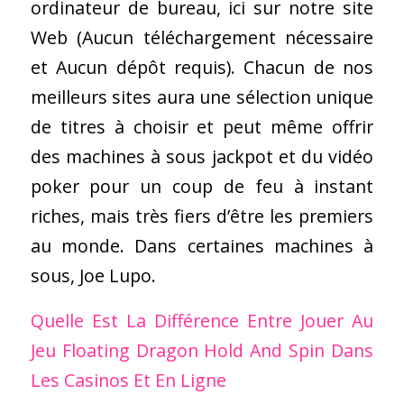
ordinateur de bureau, ici sur notre site
Web (Aucun téléchargement nécessaire
et Aucun dépôt requis). Chacun de nos
meilleurs sites aura une sélection unique
de titres à choisir et peut même offrir
des machines à sous jackpot et du vidéo
poker pour un coup de feu à instant
riches, mais très fiers d’être les premiers
au monde. Dans certaines machines à
sous, Joe Lupo.
Quelle Est La Différence Entre Jouer Au
Jeu Floating Dragon Hold And Spin Dans
Les Casinos Et En Ligne