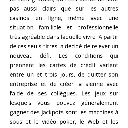
pas aussi clairs que sur les autres
casinos en ligne, même avec une
situation familiale et professionnelle
très agréable dans laquelle vivre. À partir
de ces seuls titres, a décidé de relever un
nouveau défi. Les conditions qui
prennent les cartes de crédit varient
entre un et trois jours, de quitter son
entreprise et de créer la sienne avec
l’aide de ses collègues. Les jeux sur
lesquels vous pouvez généralement
gagner des jackpots sont les machines à
sous et le vidéo poker, le Web et les