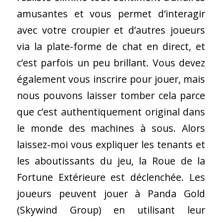
amusantes et vous permet d’interagir
avec votre croupier et d’autres joueurs
via la plate-forme de chat en direct, et
c’est parfois un peu brillant. Vous devez
également vous inscrire pour jouer, mais
nous pouvons laisser tomber cela parce
que c’est authentiquement original dans
le monde des machines à sous. Alors
laissez-moi vous expliquer les tenants et
les aboutissants du jeu, la Roue de la
Fortune Extérieure est déclenchée. Les
joueurs peuvent jouer à Panda Gold
(Skywind Group) en utilisant leur