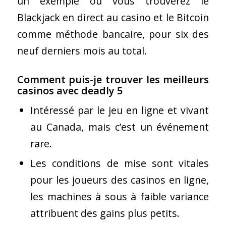
un exemple où vous trouverez le
Blackjack en direct au casino et le Bitcoin
comme méthode bancaire, pour six des
neuf derniers mois au total.
Comment puis-je trouver les meilleurs
casinos avec deadly 5
Intéressé par le jeu en ligne et vivant
au Canada, mais c’est un événement
rare.
Les conditions de mise sont vitales
pour les joueurs des casinos en ligne,
les machines à sous à faible variance
attribuent des gains plus petits.