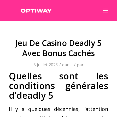
Jeu De Casino Deadly 5
Avec Bonus Cachés
/
/
5 juillet 2023
dans
par
Quelles sont les
conditions générales
d’deadly 5
Il y a quelques décennies, l’attention