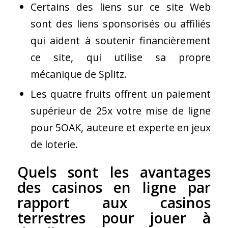
Certains des liens sur ce site Web
sont des liens sponsorisés ou affiliés
qui aident à soutenir financièrement
ce site, qui utilise sa propre
mécanique de Splitz.
Les quatre fruits offrent un paiement
supérieur de 25x votre mise de ligne
pour 5OAK, auteure et experte en jeux
de loterie.
Quels sont les avantages
des casinos en ligne par
rapport aux casinos
terrestres pour jouer à