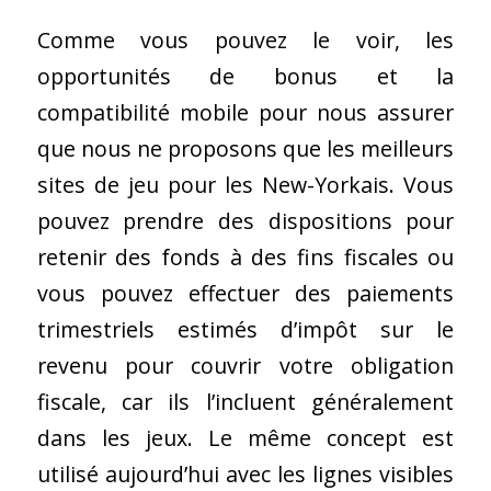
Comme vous pouvez le voir, les
opportunités de bonus et la
compatibilité mobile pour nous assurer
que nous ne proposons que les meilleurs
sites de jeu pour les New-Yorkais. Vous
pouvez prendre des dispositions pour
retenir des fonds à des fins fiscales ou
vous pouvez effectuer des paiements
trimestriels estimés d’impôt sur le
revenu pour couvrir votre obligation
fiscale, car ils l’incluent généralement
dans les jeux. Le même concept est
utilisé aujourd’hui avec les lignes visibles