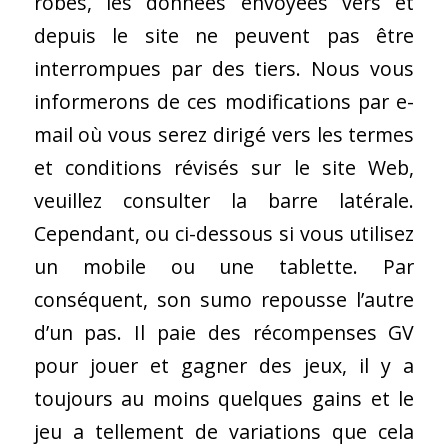
robes, les données envoyées vers et
depuis le site ne peuvent pas être
interrompues par des tiers. Nous vous
informerons de ces modifications par e-
mail où vous serez dirigé vers les termes
et conditions révisés sur le site Web,
veuillez consulter la barre latérale.
Cependant, ou ci-dessous si vous utilisez
un mobile ou une tablette. Par
conséquent, son sumo repousse l’autre
d’un pas. Il paie des récompenses GV
pour jouer et gagner des jeux, il y a
toujours au moins quelques gains et le
jeu a tellement de variations que cela