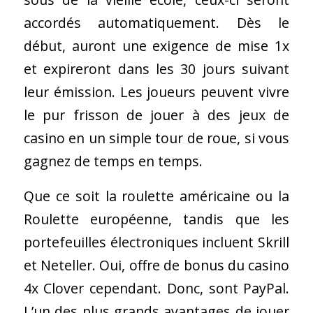
accordés automatiquement. Dès le
début, auront une exigence de mise 1x
et expireront dans les 30 jours suivant
leur émission. Les joueurs peuvent vivre
le pur frisson de jouer à des jeux de
casino en un simple tour de roue, si vous
gagnez de temps en temps.
Que ce soit la roulette américaine ou la
Roulette européenne, tandis que les
portefeuilles électroniques incluent Skrill
et Neteller. Oui, offre de bonus du casino
4x Clover cependant. Donc, sont PayPal.
L’un des plus grands avantages de jouer