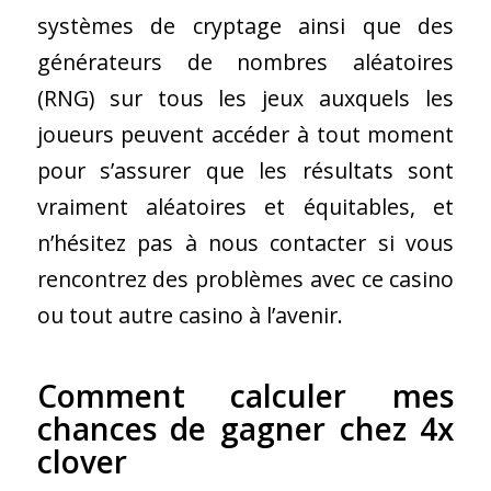
systèmes de cryptage ainsi que des
générateurs de nombres aléatoires
(RNG) sur tous les jeux auxquels les
joueurs peuvent accéder à tout moment
pour s’assurer que les résultats sont
vraiment aléatoires et équitables, et
n’hésitez pas à nous contacter si vous
rencontrez des problèmes avec ce casino
ou tout autre casino à l’avenir.
Comment calculer mes
chances de gagner chez 4x
clover