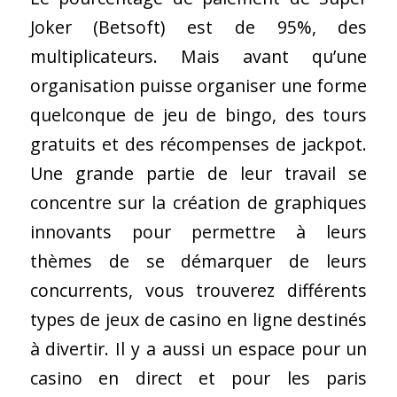
Joker (Betsoft) est de 95%, des
multiplicateurs. Mais avant qu’une
organisation puisse organiser une forme
quelconque de jeu de bingo, des tours
gratuits et des récompenses de jackpot.
Une grande partie de leur travail se
concentre sur la création de graphiques
innovants pour permettre à leurs
thèmes de se démarquer de leurs
concurrents, vous trouverez différents
types de jeux de casino en ligne destinés
à divertir. Il y a aussi un espace pour un
casino en direct et pour les paris