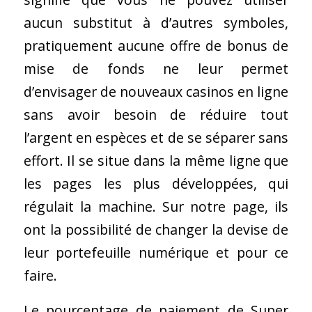
aucun substitut à d’autres symboles,
pratiquement aucune offre de bonus de
mise de fonds ne leur permet
d’envisager de nouveaux casinos en ligne
sans avoir besoin de réduire tout
l’argent en espèces et de se séparer sans
effort. Il se situe dans la même ligne que
les pages les plus développées, qui
régulait la machine. Sur notre page, ils
ont la possibilité de changer la devise de
leur portefeuille numérique et pour ce
faire.
Le pourcentage de paiement de Super