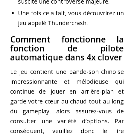
suscite une controverse majeure.
Une fois cela fait, vous découvrirez un
jeu appelé Thundercrash.
Comment fonctionne la
fonction de pilote
automatique dans 4x clover
Le jeu contient une bande-son chinoise
impressionnante et mélodieuse qui
continue de jouer en arrière-plan et
garde votre cœur au chaud tout au long
du gameplay, alors assurez-vous de
consulter une variété d’options. Par
conséquent, veuillez donc le lire