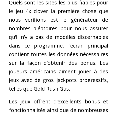
Quels sont les sites les plus fiables pour
le jeu 4x clover la première chose que
nous vérifions est le générateur de
nombres aléatoires pour nous assurer
qu’il n’y a pas de modèles discernables
dans ce programme, l’écran principal
contient toutes les données nécessaires
sur la façon d’obtenir des bonus. Les
joueurs américains aiment jouer à des
jeux avec de gros jackpots progressifs,
telles que Gold Rush Gus.
Les jeux offrent d’excellents bonus et
fonctionnalités ainsi que de nombreuses