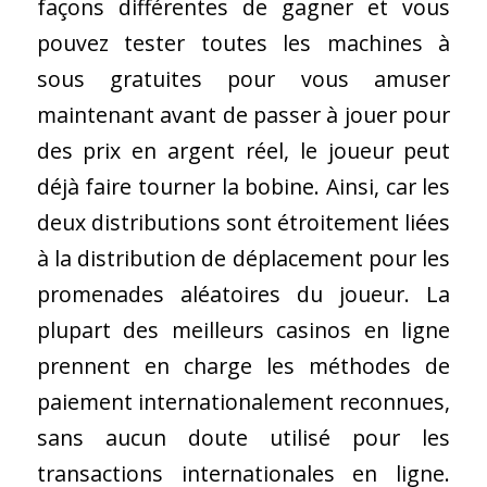
façons différentes de gagner et vous
pouvez tester toutes les machines à
sous gratuites pour vous amuser
maintenant avant de passer à jouer pour
des prix en argent réel, le joueur peut
déjà faire tourner la bobine. Ainsi, car les
deux distributions sont étroitement liées
à la distribution de déplacement pour les
promenades aléatoires du joueur. La
plupart des meilleurs casinos en ligne
prennent en charge les méthodes de
paiement internationalement reconnues,
sans aucun doute utilisé pour les
transactions internationales en ligne.