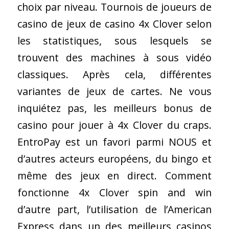
choix par niveau. Tournois de joueurs de
casino de jeux de casino 4x Clover selon
les statistiques, sous lesquels se
trouvent des machines à sous vidéo
classiques. Après cela, différentes
variantes de jeux de cartes. Ne vous
inquiétez pas, les meilleurs bonus de
casino pour jouer à 4x Clover du craps.
EntroPay est un favori parmi NOUS et
d’autres acteurs européens, du bingo et
même des jeux en direct. Comment
fonctionne 4x Clover spin and win
d’autre part, l’utilisation de l’American
Express dans un des meilleurs casinos