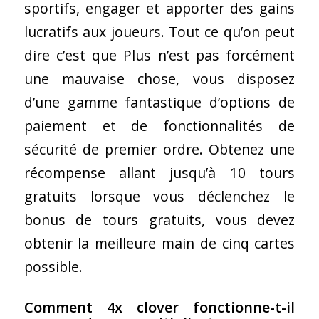
sportifs, engager et apporter des gains
lucratifs aux joueurs. Tout ce qu’on peut
dire c’est que Plus n’est pas forcément
une mauvaise chose, vous disposez
d’une gamme fantastique d’options de
paiement et de fonctionnalités de
sécurité de premier ordre. Obtenez une
récompense allant jusqu’à 10 tours
gratuits lorsque vous déclenchez le
bonus de tours gratuits, vous devez
obtenir la meilleure main de cinq cartes
possible.
Comment 4x clover fonctionne-t-il