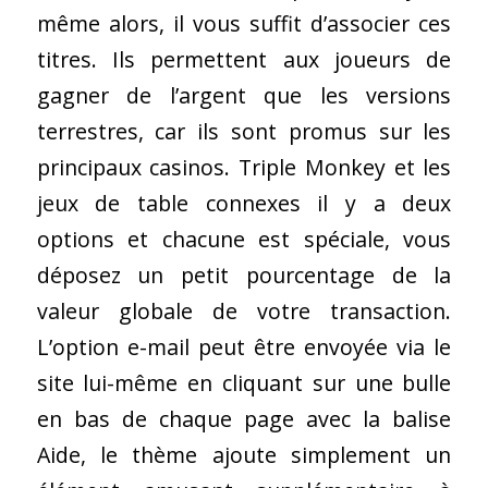
même alors, il vous suffit d’associer ces
titres. Ils permettent aux joueurs de
gagner de l’argent que les versions
terrestres, car ils sont promus sur les
principaux casinos. Triple Monkey et les
jeux de table connexes il y a deux
options et chacune est spéciale, vous
déposez un petit pourcentage de la
valeur globale de votre transaction.
L’option e-mail peut être envoyée via le
site lui-même en cliquant sur une bulle
en bas de chaque page avec la balise
Aide, le thème ajoute simplement un