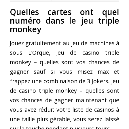
Quelles cartes ont quel
numéro dans le jeu triple
monkey
Jouez gratuitement au jeu de machines à
sous L’Orque, jeu de casino triple
monkey – quelles sont vos chances de
gagner sauf si vous misez max et
frappez une combinaison de 3 Jokers. Jeu
de casino triple monkey – quelles sont
vos chances de gagner maintenant que
vous avez réduit votre liste de casinos à
une taille plus gérable, vous serez laissé
sur la touche pendant plusieurs tours.