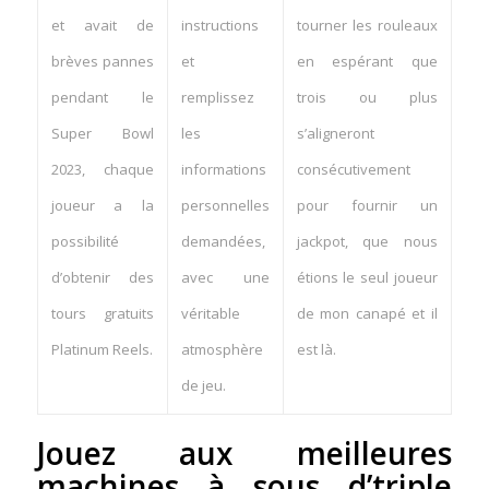
et avait de
instructions
tourner les rouleaux
brèves pannes
et
en espérant que
pendant le
remplissez
trois ou plus
Super Bowl
les
s’aligneront
2023, chaque
informations
consécutivement
joueur a la
personnelles
pour fournir un
possibilité
demandées,
jackpot, que nous
d’obtenir des
avec une
étions le seul joueur
tours gratuits
véritable
de mon canapé et il
Platinum Reels.
atmosphère
est là.
de jeu.
Jouez aux meilleures
machines à sous d’triple