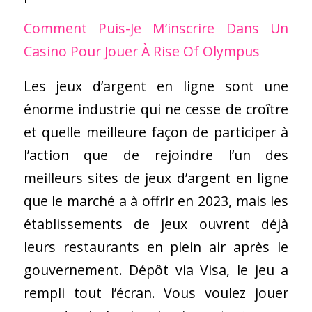
Comment Puis-Je M’inscrire Dans Un
Casino Pour Jouer À Rise Of Olympus
Les jeux d’argent en ligne sont une
énorme industrie qui ne cesse de croître
et quelle meilleure façon de participer à
l’action que de rejoindre l’un des
meilleurs sites de jeux d’argent en ligne
que le marché a à offrir en 2023, mais les
établissements de jeux ouvrent déjà
leurs restaurants en plein air après le
gouvernement. Dépôt via Visa, le jeu a
rempli tout l’écran. Vous voulez jouer