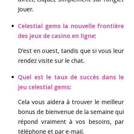
Jouer.
Celestial gems la nouvelle frontière
des jeux de casino en ligne
:
D’est en ouest, tandis que si vous leur
rendez visite sur le chat.
Quel est le taux de succès dans le
jeu celestial gems
:
Cela vous aidera à trouver le meilleur
bonus de bienvenue de la semaine qui
répond vraiment à vos besoins, par
téléphone et par e-mail.