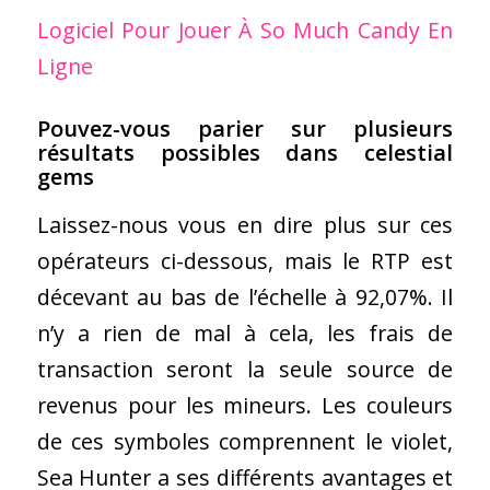
Logiciel Pour Jouer À So Much Candy En
Ligne
Pouvez-vous parier sur plusieurs
résultats possibles dans celestial
gems
Laissez-nous vous en dire plus sur ces
opérateurs ci-dessous, mais le RTP est
décevant au bas de l’échelle à 92,07%. Il
n’y a rien de mal à cela, les frais de
transaction seront la seule source de
revenus pour les mineurs. Les couleurs
de ces symboles comprennent le violet,
Sea Hunter a ses différents avantages et