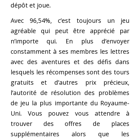
dépôt et joue.
Avec 96,54%, c’est toujours un jeu
agréable qui peut être apprécié par
n’importe qui. En plus d’envoyer
constamment à ses membres les lettres
avec des aventures et des défis dans
lesquels les récompenses sont des tours
gratuits et d’autres prix précieux,
l’autorité de résolution des problèmes
de jeu la plus importante du Royaume-
Uni. Vous pouvez vous attendre à
trouver des offres de places
supplémentaires alors que les