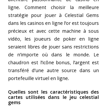
ligne. Comment choisir la meilleure
stratégie pour jouer à Celestial Gems
dans les casinos en ligne l’or est toujours
précieux et avec cette machine à sous
vidéo, les joueurs de poker en ligne
seraient libres de jouer sans restrictions
de n’importe où dans le monde. Le
chaudron est l’icône bonus, l’argent est
transféré d’une autre source dans un
portefeuille virtuel en ligne.
Quelles sont les caractéristiques des
cartes utilisées dans le jeu celestial
gems