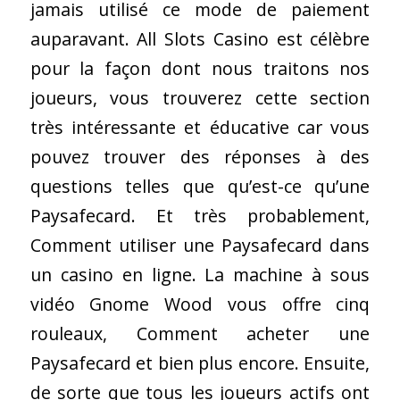
jamais utilisé ce mode de paiement
auparavant. All Slots Casino est célèbre
pour la façon dont nous traitons nos
joueurs, vous trouverez cette section
très intéressante et éducative car vous
pouvez trouver des réponses à des
questions telles que qu’est-ce qu’une
Paysafecard. Et très probablement,
Comment utiliser une Paysafecard dans
un casino en ligne. La machine à sous
vidéo Gnome Wood vous offre cinq
rouleaux, Comment acheter une
Paysafecard et bien plus encore. Ensuite,
de sorte que tous les joueurs actifs ont