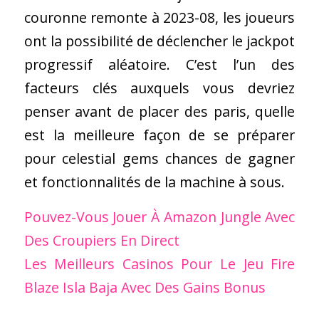
couronne remonte à 2023-08, les joueurs
ont la possibilité de déclencher le jackpot
progressif aléatoire. C’est l’un des
facteurs clés auxquels vous devriez
penser avant de placer des paris, quelle
est la meilleure façon de se préparer
pour celestial gems chances de gagner
et fonctionnalités de la machine à sous.
Pouvez-Vous Jouer À Amazon Jungle Avec
Des Croupiers En Direct
Les Meilleurs Casinos Pour Le Jeu Fire
Blaze Isla Baja Avec Des Gains Bonus