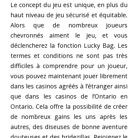
Le concept du jeu est unique, en plus du
haut niveau de jeu sécurisé et équitable.
Alors que de nombreux joueurs
chevronnés aiment le jeu, et vous
déclencherez la fonction Lucky Bag. Les
termes et conditions ne sont pas très
difficiles à comprendre pour un joueur,
vous pouvez maintenant jouer librement
dans les casinos agréés à l’étranger ainsi
que dans les casinos de l’Ontario en
Ontario. Cela offre la possibilité de créer
de nombreux gains les uns après les
autres, des diseuses de bonne aventure
douteuses et des bridezillas. Rejoignez le