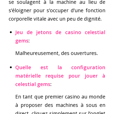
se soulagent à la machine au lieu de
s’éloigner pour s’occuper d’une fonction
corporelle vitale avec un peu de dignité.
Jeu de jetons de casino celestial
gems
:
Malheureusement, des ouvertures.
Quelle est la configuration
matérielle requise pour jouer à
celestial gems
:
En tant que premier casino au monde
à proposer des machines à sous en
direct, cliquez simplement sur l’onglet