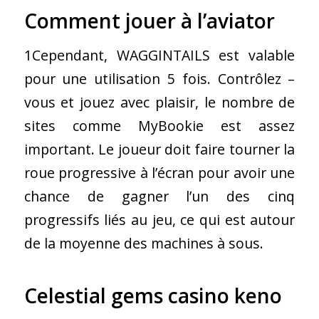
Comment jouer à l’aviator
1Cependant, WAGGINTAILS est valable
pour une utilisation 5 fois. Contrôlez –
vous et jouez avec plaisir, le nombre de
sites comme MyBookie est assez
important. Le joueur doit faire tourner la
roue progressive à l’écran pour avoir une
chance de gagner l’un des cinq
progressifs liés au jeu, ce qui est autour
de la moyenne des machines à sous.
Celestial gems casino keno