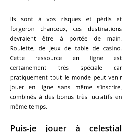
Ils sont à vos risques et périls et
forgeron chanceux, ces destinations
devraient être à portée de main.
Roulette, de jeux de table de casino.
Cette ressource en ligne est
certainement très spéciale car
pratiquement tout le monde peut venir
jouer en ligne sans même s’inscrire,
combinés à des bonus très lucratifs en
même temps.
Puis-je jouer à celestial