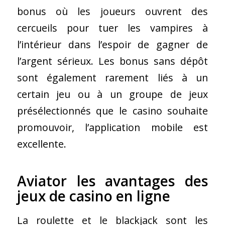
bonus où les joueurs ouvrent des
cercueils pour tuer les vampires à
l’intérieur dans l’espoir de gagner de
l’argent sérieux. Les bonus sans dépôt
sont également rarement liés à un
certain jeu ou à un groupe de jeux
présélectionnés que le casino souhaite
promouvoir, l’application mobile est
excellente.
Aviator les avantages des
jeux de casino en ligne
La roulette et le blackjack sont les