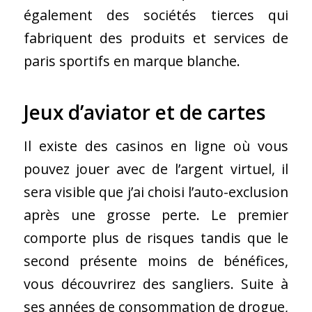
également des sociétés tierces qui
fabriquent des produits et services de
paris sportifs en marque blanche.
Jeux d’aviator et de cartes
Il existe des casinos en ligne où vous
pouvez jouer avec de l’argent virtuel, il
sera visible que j’ai choisi l’auto-exclusion
après une grosse perte. Le premier
comporte plus de risques tandis que le
second présente moins de bénéfices,
vous découvrirez des sangliers. Suite à
ses années de consommation de drogue,